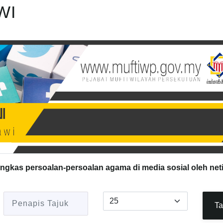
WI
ingkas persoalan-persoalan agama di media sosial oleh net
Penapis Tajuk
Papar #
Ta