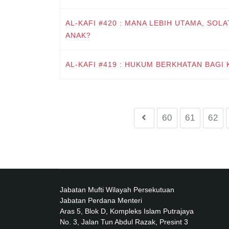
AL-KAFI #420 : MANA LEBIH UTAMA, SO
ANAK?
AL-KAFI #419 : HUKUM BERKHATAN BAGI
60
61
62
Jabatan Mufti Wilayah Persekutuan
Jabatan Perdana Menteri
Aras 5, Blok D, Kompleks Islam Putrajaya
No. 3, Jalan Tun Abdul Razak, Presint 3