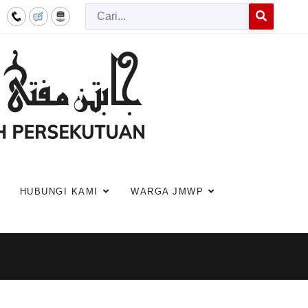
Cari
Type 2 or more c
HUBUNGI KAMI
WARGA JMWP