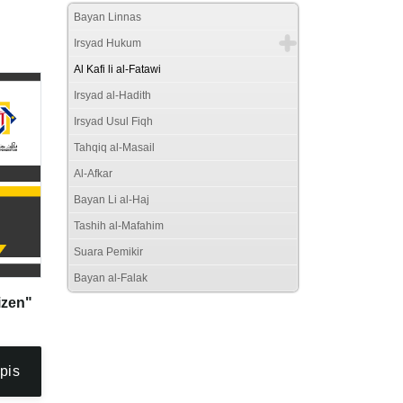
Bayan Linnas
Irsyad Hukum
Al Kafi li al-Fatawi
Irsyad al-Hadith
Irsyad Usul Fiqh
Tahqiq al-Masail
Al-Afkar
Bayan Li al-Haj
Tashih al-Mafahim
Suara Pemikir
Bayan al-Falak
izen"
pis