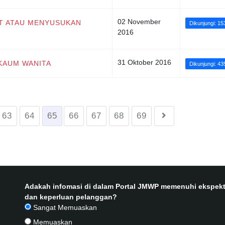
02 November
LAT ATAU MENYUSUKAN
Dikunjungi: 15
2016
31 Oktober 2016
 KAUM WANITA
Dikunjungi: 4
63
64
65
66
67
68
69
Adakah infomasi di dalam Portal JMWP memenuhi ekspekt
dan keperluan pelanggan?
Sangat Memuaskan
Memuaskan