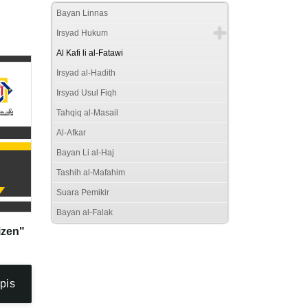
Bayan Linnas
Irsyad Hukum
Al Kafi li al-Fatawi
Irsyad al-Hadith
Irsyad Usul Fiqh
Tahqiq al-Masail
Al-Afkar
Bayan Li al-Haj
Tashih al-Mafahim
Suara Pemikir
Bayan al-Falak
izen"
pis