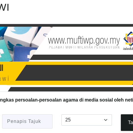
WI
ingkas persoalan-persoalan agama di media sosial oleh net
Penapis Tajuk
Papar #
Ta