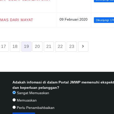
09 Februari 2020
EMAS DARI MAYAT
Dikunjungi: 17
17
18
19
20
21
22
23
Adakah infomasi di dalam Portal JMWP memenuhi ekspekt
dan keperluan pelanggan?
Sangat Memuaskan
Memuaskan
Perlu Penambahbaikan