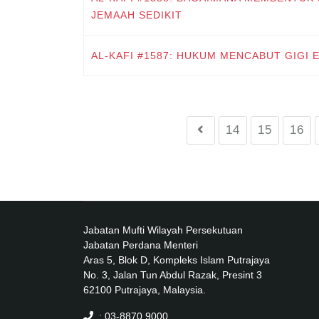
JEMAAH SEDIKIT
AL-KAFI #1587: HUKUM MENCABUT GIGI 
14
15
16
Jabatan Mufti Wilayah Persekutuan
Jabatan Perdana Menteri
Aras 5, Blok D, Kompleks Islam Putrajaya
No. 3, Jalan Tun Abdul Razak, Presint 3
62100 Putrajaya, Malaysia.
: 03-8870 9000