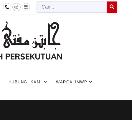
Cari
Type 2 or more c
HUBUNGI KAMI
WARGA JMWP