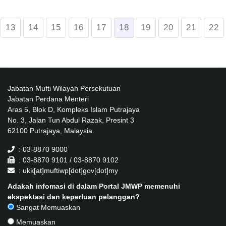
13
14
15
16
17
18
19
20
21
22
Jabatan Mufti Wilayah Persekutuan
Jabatan Perdana Menteri
Aras 5, Blok D, Kompleks Islam Putrajaya
No. 3, Jalan Tun Abdul Razak, Presint 3
62100 Putrajaya, Malaysia.
: 03-8870 9000
: 03-8870 9101 / 03-8870 9102
: ukk[at]muftiwp[dot]gov[dot]my
Adakah infomasi di dalam Portal JMWP memenuhi
ekspektasi dan keperluan pelanggan?
Sangat Memuaskan
Memuaskan