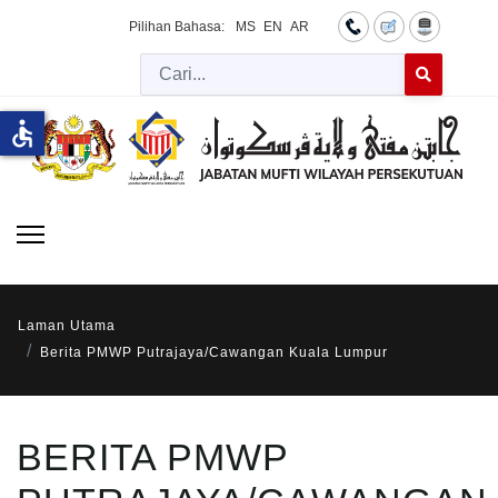
Pilihan Bahasa:
MS
EN
AR
Cari
Type 2 or more 
accessible
Laman Utama
Berita PMWP Putrajaya/Cawangan Kuala Lumpur
BERITA PMWP