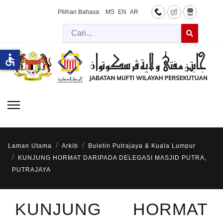
Pilihan Bahasa:
MS
EN
AR
Cari
Type 2 or more 
accessible
Laman Utama
Arkib
Buletin Putrajaya & Kuala Lumpur
KUNJUNG HORMAT DARIPADA DELEGASI MASJID PUTRA,
PUTRAJAYA
KUNJUNG HORMAT