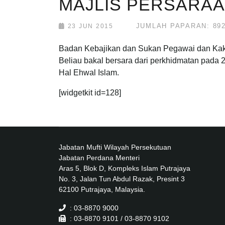
MAJLIS PERSARAA
JUMLAH PAPARAN: 89
23 JUN 2015
Badan Kebajikan dan Sukan Pegawai dan Kakik
Beliau bakal bersara dari perkhidmatan pada 
Hal Ehwal Islam.
[widgetkit id=128]
Jabatan Mufti Wilayah Persekutuan
Jabatan Perdana Menteri
Aras 5, Blok D, Kompleks Islam Putrajaya
No. 3, Jalan Tun Abdul Razak, Presint 3
62100 Putrajaya, Malaysia.
: 03-8870 9000
: 03-8870 9101 / 03-8870 9102