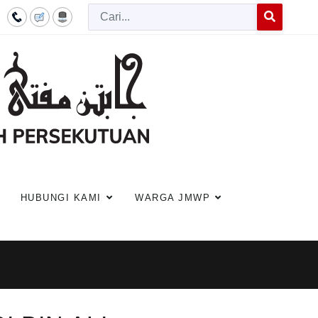
Cari
Type 2 or more c
HUBUNGI KAMI
WARGA JMWP