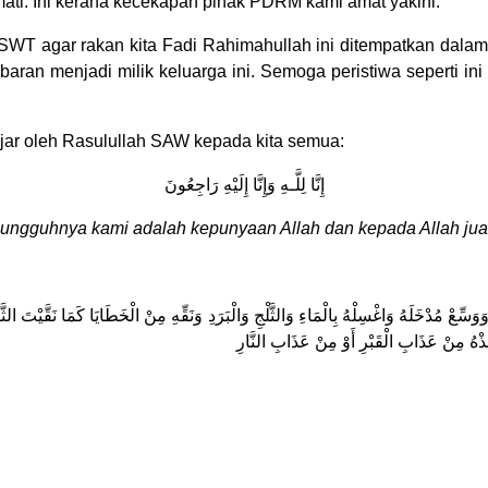
mati. Ini kerana kecekapan pihak PDRM kami amat yakini.
SWT agar rakan kita Fadi Rahimahullah ini ditempatkan dalam
ran menjadi milik keluarga ini. Semoga peristiwa seperti ini 
jar oleh Rasulullah SAW kepada kita semua:
إِنَّا لِلَّـهِ وَإِنَّا إِلَيْهِ رَاجِعُونَ
ungguhnya kami adalah kepunyaan Allah dan kepada Allah jual
َسِّعْ مُدْخَلَهُ وَاغْسِلْهُ بِالْمَاءِ وَالثَّلْجِ وَالْبَرَدِ وَنَقِّهِ مِنْ الْخَطَايَا كَمَا نَقَّيْتَ الثّ
عِذْهُ مِنْ عَذَابِ الْقَبْرِ أَوْ مِنْ عَذَابِ النَّارِ