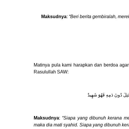
Maksudnya
:
“Beri berita gembiralah, me
Matinya pula kami harapkan dan berdoa ag
Rasulullah SAW:
ُتِلَ دُونَ دَمِهِ فَهُوَ شَهِيدٌ
Maksudnya
:
“Siapa yang dibunuh kerana m
maka dia mati syahid. Siapa yang dibunuh k