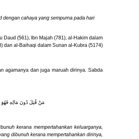
id dengan cahaya yang sempurna pada hari
u Daud (561), Ibn Majah (781), al-Hakim dalam
8) dan al-Baihaqi dalam Sunan al-Kubra (5174)
kan agamanya dan juga maruah dirinya. Sabda
مَنْ قُتِلَ دُونَ مَالِهِ فَهُوَ ش
dibunuh kerana mempertahankan keluarganya,
yang dibunuh kerana mempertahankan dirinya,