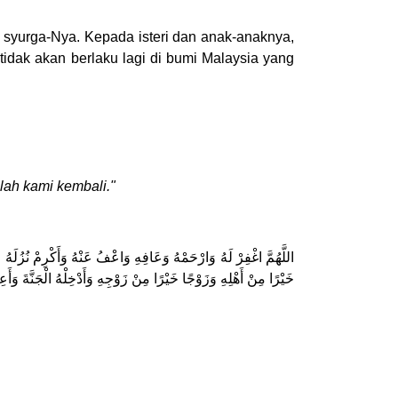
 syurga-Nya. Kepada isteri dan anak-anaknya,
tidak akan berlaku lagi di bumi Malaysia yang
ah kami kembali."
اللَّهُمَّ اغْفِرْ لَهُ وَارْحَمْهُ وَعَافِهِ وَاعْفُ عَنْهُ وَأَكْرِمْ نُزُلَهُ وَو
خَيْرًا مِنْ أَهْلِهِ وَزَوْجًا خَيْرًا مِنْ زَوْجِهِ وَأَدْخِلْهُ الْجَنَّةَ وَأَ