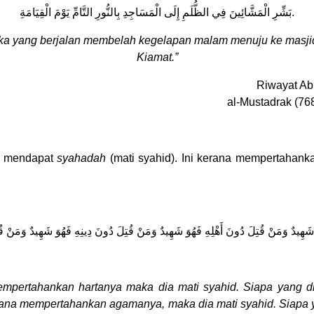
بَشِّرِ الْمَشَّائِينَ فِي الظُّلَمِ إِلَى الْمَسَاجِدِ بِالنُّورِ التَّامِّ يَوْمَ الْقِيَامَةِ.
reka yang berjalan membelah kegelapan malam menuju ke masj
Kiamat.”
Riwayat Ab
al-Mustadrak (76
ar mendapat
syahadah
(mati syahid). Ini kerana mempertahan
َهِيدٌ وَمَنْ قُتِلَ دُونَ أَهْلِهِ فَهُوَ شَهِيدٌ وَمَنْ قُتِلَ دُونَ دِينِهِ فَهُوَ شَهِيدٌ وَمَنْ ق
empertahankan hartanya maka dia mati syahid. Siapa yang 
erana mempertahankan agamanya, maka dia mati syahid. Siapa 