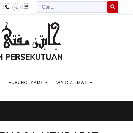
Cari
Type 2 or more c
HUBUNGI KAMI
WARGA JMWP