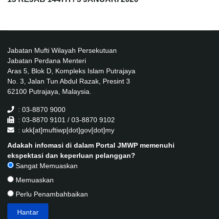
Jabatan Mufti Wilayah Persekutuan
Jabatan Perdana Menteri
Aras 5, Blok D, Kompleks Islam Putrajaya
No. 3, Jalan Tun Abdul Razak, Presint 3
62100 Putrajaya, Malaysia.
: 03-8870 9000
: 03-8870 9101 / 03-8870 9102
: ukk[at]muftiwp[dot]gov[dot]my
Adakah infomasi di dalam Portal JMWP memenuhi
ekspektasi dan keperluan pelanggan?
Sangat Memuaskan
Memuaskan
Perlu Penambahbaikan