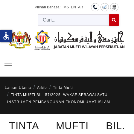
Pilihan Bahasa:
MS
EN
AR
Cari
Type 2 or more 
accessible
Laman Utama
Arkib
Tinta Mufti
TINTA MUFTI BIL. 57/2025: WAKAF SEBAGAI SATU
INSTRUMEN PEMBANGUNAN EKONOMI UMAT ISLAM
TINTA MUFTI BIL.