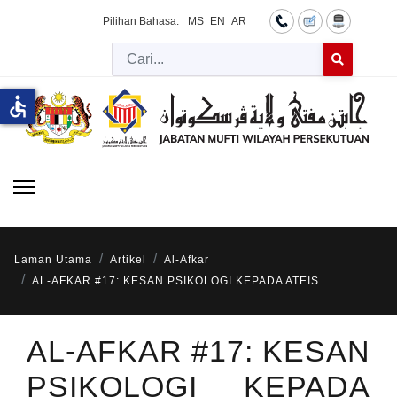
Pilihan Bahasa:
MS
EN
AR
Cari
Type 2 or more 
accessible
Laman Utama
Artikel
Al-Afkar
AL-AFKAR #17: KESAN PSIKOLOGI KEPADA ATEIS
AL-AFKAR #17: KESAN
PSIKOLOGI KEPADA