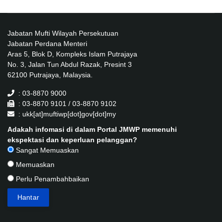
Jabatan Mufti Wilayah Persekutuan
Jabatan Perdana Menteri
Aras 5, Blok D, Kompleks Islam Putrajaya
No. 3, Jalan Tun Abdul Razak, Presint 3
62100 Putrajaya, Malaysia.
: 03-8870 9000
: 03-8870 9101 / 03-8870 9102
: ukk[at]muftiwp[dot]gov[dot]my
Adakah infomasi di dalam Portal JMWP memenuhi
ekspektasi dan keperluan pelanggan?
Sangat Memuaskan
Memuaskan
Perlu Penambahbaikan