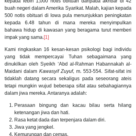
kepada lebih 1,000 notis obituari daripada akhbar di 42
buah negeri dalam Amerika Syarikat. Malah, kajian kepada
500 notis obituari di Iowa pula menunjukkan peningkatan
kepada 6.48 tahun di mana mereka menyimpulkan
bahawa hidup di kawasan yang beragama turut memberi
impak yang sama.
[1]
Kami ringkaskan 16 kesan-kesan psikologi bagi individu
yang tidak mempercayai Tuhan sebagaimana yang
dinukilkan oleh Syeikh ‘Abd al-Rahman Habannakah al-
Maidani dalam
Kawasyif Zuyuf
, m. 553-554. Sifat-sifat ini
tidaklah datang secara sekaligus pada seseorang ateis
tetapi mungkin wujud beberapa sifat atau sebahagiannya
dalam jiwa mereka. Antaranya adalah:
Perasaan bingung dan kacau bilau serta hilang
ketenangan jiwa dan hati.
Rasa ketat dada dan terpenjara dalam diri.
Jiwa yang jengkel.
Kemurungan dan cemas.