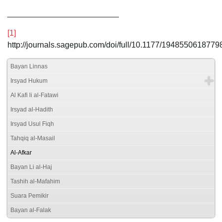
_________________________
[1]
http://journals.sagepub.com/doi/full/10.1177/1948550618779
Bayan Linnas
Irsyad Hukum
Al Kafi li al-Fatawi
Irsyad al-Hadith
Irsyad Usul Fiqh
Tahqiq al-Masail
Al-Afkar
Bayan Li al-Haj
Tashih al-Mafahim
Suara Pemikir
Bayan al-Falak