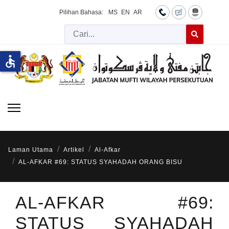
Pilihan Bahasa:
MS
EN
AR
Cari
Type 2 or more 
accessible
Laman Utama
Artikel
Al-Afkar
AL-AFKAR #69: STATUS SYAHADAH ORANG BISU
AL-AFKAR #69:
STATUS SYAHADAH