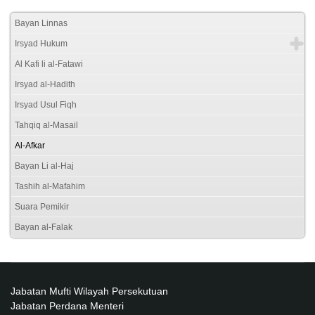
Bayan Linnas
Irsyad Hukum
Al Kafi li al-Fatawi
Irsyad al-Hadith
Irsyad Usul Fiqh
Tahqiq al-Masail
Al-Afkar
Bayan Li al-Haj
Tashih al-Mafahim
Suara Pemikir
Bayan al-Falak
Jabatan Mufti Wilayah Persekutuan
Jabatan Perdana Menteri