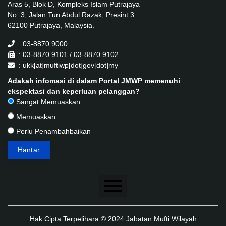
Aras 5, Blok D, Kompleks Islam Putrajaya
No. 3, Jalan Tun Abdul Razak, Presint 3
62100 Putrajaya, Malaysia.
: 03-8870 9000
: 03-8870 9101 / 03-8870 9102
: ukk[at]muftiwp[dot]gov[dot]my
Adakah infomasi di dalam Portal JMWP memenuhi
ekspektasi dan keperluan pelanggan?
Sangat Memuaskan
Memuaskan
Perlu Penambahbaikan
Penafian
Hak Cipta Terpelihara © 2024 Jabatan Mufti Wilayah
Dasar Keselamatan