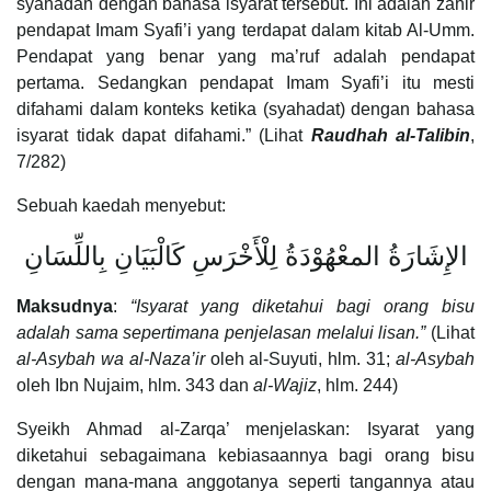
syahadah dengan bahasa isyarat tersebut. Ini adalah zahir
pendapat Imam Syafi’i yang terdapat dalam kitab Al-Umm.
Pendapat yang benar yang ma’ruf adalah pendapat
pertama. Sedangkan pendapat Imam Syafi’i itu mesti
difahami dalam konteks ketika (syahadat) dengan bahasa
isyarat tidak dapat difahami.” (Lihat
Raudhah al-Talibin
,
7/282)
Sebuah kaedah menyebut:
الإِشَارَةُ المعْهُوْدَةُ لِلْأَخْرَسِ كَالْبَيَانِ بِاللِّسَانِ
Maksudnya
:
“Isyarat yang diketahui bagi orang bisu
adalah sama sepertimana penjelasan melalui lisan.”
(Lihat
al-Asybah wa al-Naza’ir
oleh al-Suyuti, hlm. 31;
al-Asybah
oleh Ibn Nujaim, hlm. 343 dan
al-Wajiz
, hlm. 244)
Syeikh Ahmad al-Zarqa’ menjelaskan: Isyarat yang
diketahui sebagaimana kebiasaannya bagi orang bisu
dengan mana-mana anggotanya seperti tangannya atau