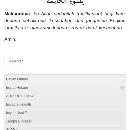
بِسُوْءِ الْخَاتِمَةِ
Maksudnya
:
Ya Allah sudahilah (matikanlah) bagi kami
dengan sebaik-baik kesudahan dan janganlah Engkau
tamatkan ke atas kami dengan seburuk-buruk kesudahan.
Amin.
Al-Afkar
Bayan Linnas
Irsyad Hukum
Al Kafi li al-Fatawi
Irsyad al-Hadith
Irsyad Usul Fiqh
Tahqiq al-Masail
Al-Afkar