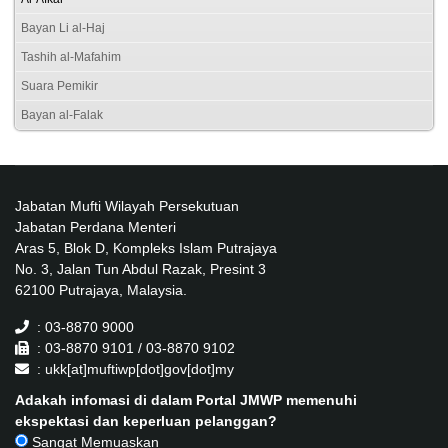
Bayan Li al-Haj
Tashih al-Mafahim
Suara Pemikir
Bayan al-Falak
Jabatan Mufti Wilayah Persekutuan
Jabatan Perdana Menteri
Aras 5, Blok D, Kompleks Islam Putrajaya
No. 3, Jalan Tun Abdul Razak, Presint 3
62100 Putrajaya, Malaysia.
: 03-8870 9000
: 03-8870 9101 / 03-8870 9102
: ukk[at]muftiwp[dot]gov[dot]my
Adakah infomasi di dalam Portal JMWP memenuhi
ekspektasi dan keperluan pelanggan?
Sangat Memuaskan