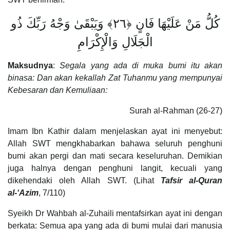
كُلُّ مَنْ عَلَيْهَا فَانٍ ﴿٢٦﴾ وَيَبْقَىٰ وَجْهُ رَبِّكَ ذُو
الْجَلَالِ وَالْإِكْرَامِ
Maksudnya
:
Segala yang ada di muka bumi itu akan
binasa: Dan akan kekallah Zat Tuhanmu yang mempunyai
Kebesaran dan Kemuliaan:
Surah al-Rahman (26-27)
Imam Ibn Kathir dalam menjelaskan ayat ini menyebut:
Allah SWT mengkhabarkan bahawa seluruh penghuni
bumi akan pergi dan mati secara keseluruhan. Demikian
juga halnya dengan penghuni langit, kecuali yang
dikehendaki oleh Allah SWT. (Lihat
Tafsir al-Quran
al-‘Azim
, 7/110)
Syeikh Dr Wahbah al-Zuhaili mentafsirkan ayat ini dengan
berkata: Semua apa yang ada di bumi mulai dari manusia