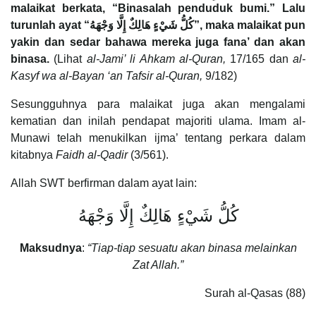
malaikat berkata, “Binasalah penduduk bumi.” Lalu
turunlah ayat “
كُلُّ شَيْءٍ هَالِكٌ إِلَّا وَجْهَهُ
”, maka malaikat pun
yakin dan sedar bahawa mereka juga fana’ dan akan
binasa.
(Lihat
al-Jami’ li Ahkam al-Quran,
17/165 dan
al-
Kasyf wa al-Bayan ‘an Tafsir al-Quran,
9/182)
Sesungguhnya para malaikat juga akan mengalami
kematian dan inilah pendapat majoriti ulama. Imam al-
Munawi telah menukilkan ijma’ tentang perkara dalam
kitabnya
Faidh al-Qadir
(3/561).
Allah SWT berfirman dalam ayat lain:
كُلُّ شَيْءٍ هَالِكٌ إِلَّا وَجْهَهُ
Maksudnya
:
“Tiap-tiap sesuatu akan binasa melainkan
Zat Allah.”
Surah al-Qasas (88)