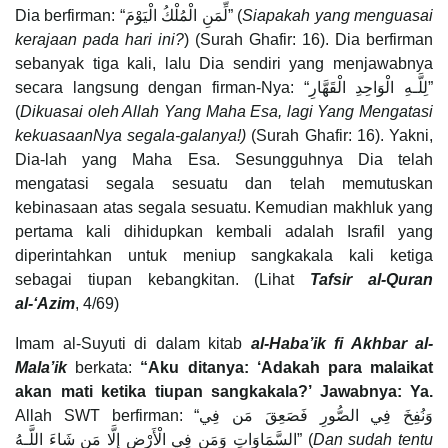
Dia berfirman: “لِّمَنِ الْمُلْكُ الْيَوْمَ” (
Siapakah yang menguasai
kerajaan pada hari ini?
) (Surah Ghafir: 16). Dia berfirman
sebanyak tiga kali, lalu Dia sendiri yang menjawabnya
secara langsung dengan firman-Nya: “لِلَّـهِ الْوَاحِدِ الْقَهَّارِ”
(
Dikuasai oleh Allah Yang Maha Esa, lagi Yang Mengatasi
kekuasaanNya segala-galanya!)
(Surah Ghafir: 16). Yakni,
Dia-lah yang Maha Esa. Sesungguhnya Dia telah
mengatasi segala sesuatu dan telah memutuskan
kebinasaan atas segala sesuatu. Kemudian makhluk yang
pertama kali dihidupkan kembali adalah Israfil yang
diperintahkan untuk meniup sangkakala kali ketiga
sebagai tiupan kebangkitan. (Lihat
Tafsir al-Quran
al-‘Azim
, 4/69)
Imam al-Suyuti di dalam kitab
al-Haba’ik fi Akhbar al-
Mala’ik
berkata:
“Aku ditanya: ‘Adakah para malaikat
akan mati ketika tiupan sangkakala?’ Jawabnya: Ya.
Allah SWT berfirman: “وَنُفِخَ فِي الصُّورِ فَصَعِقَ مَن فِي
السَّمَاوَاتِ وَمَن فِي الْأَرْضِ إِلَّا مَن شَاءَ اللَّـهُ” (
Dan sudah tentu