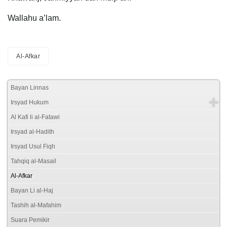
Wallahu a’lam.
Al-Afkar
Bayan Linnas
Irsyad Hukum
Al Kafi li al-Fatawi
Irsyad al-Hadith
Irsyad Usul Fiqh
Tahqiq al-Masail
Al-Afkar
Bayan Li al-Haj
Tashih al-Mafahim
Suara Pemikir