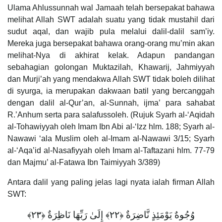
Ulama Ahlussunnah wal Jamaah telah bersepakat bahawa
melihat Allah SWT adalah suatu yang tidak mustahil dari
sudut aqal, dan wajib pula melalui dalil-dalil sam’iy.
Mereka juga bersepakat bahawa orang-orang mu’min akan
melihat-Nya di akhirat kelak. Adapun pandangan
sebahagian golongan Muktazilah, Khawarij, Jahmiyyah
dan Murji’ah yang mendakwa Allah SWT tidak boleh dilihat
di syurga, ia merupakan dakwaan batil yang bercanggah
dengan dalil al-Qur’an, al-Sunnah, ijma’ para sahabat
R.’Anhum serta para salafussoleh. (Rujuk Syarh al-‘Aqidah
al-Tohawiyyah oleh Imam Ibn Abi al-‘Izz hlm. 188; Syarh al-
Nawawi ‘ala Muslim oleh al-Imam al-Nawawi 3/15; Syarh
al-‘Aqa’id al-Nasafiyyah oleh Imam al-Taftazani hlm. 77-79
dan Majmu’ al-Fatawa Ibn Taimiyyah 3/389)
Antara dalil yang paling jelas lagi nyata ialah firman Allah
SWT:
وُجُوهٌ يَوْمَئِذٍ نَّاضِرَةٌ ﴿٢٢﴾ إِلَىٰ رَبِّهَا نَاظِرَةٌ ﴿٢٣﴾