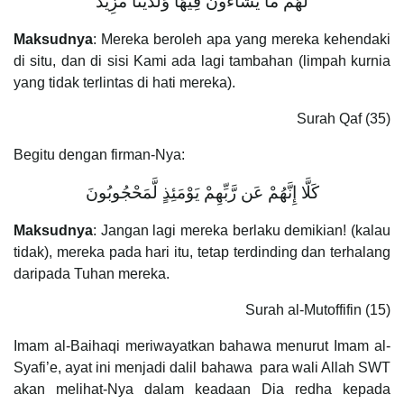
لَهُمْ مَا يَشَاءُونَ فِيهَا وَلَدَيْنَا مَزِيدٌ
Maksudnya
: Mereka beroleh apa yang mereka kehendaki
di situ, dan di sisi Kami ada lagi tambahan (limpah kurnia
yang tidak terlintas di hati mereka).
Surah Qaf (35)
Begitu dengan firman-Nya:
كَلَّا إِنَّهُمْ عَن رَّبِّهِمْ يَوْمَئِذٍ لَّمَحْجُوبُونَ
Maksudnya
: Jangan lagi mereka berlaku demikian! (kalau
tidak), mereka pada hari itu, tetap terdinding dan terhalang
daripada Tuhan mereka.
Surah al-Mutoffifin (15)
Imam al-Baihaqi meriwayatkan bahawa menurut Imam al-
Syafi’e, ayat ini menjadi dalil bahawa para wali Allah SWT
akan melihat-Nya dalam keadaan Dia redha kepada