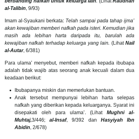
berbanding nafkah untuk keluarga lain
.
(Lihat
Raudhah
al-Talibin
, 9/93)
Imam al-Syaukani berkata:
Telah sampai pada tahap ijma’
akan kewajiban memberi nafkah pada isteri. Kemudian jika
masih ada lebihan harta daripada itu, barulah ada
kewajiban nafkah terhadap keluarga yang lain.
(Lihat
Nail
al-Autar
, 6/381)
Para ulama’ menyebut, memberi nafkah kepada ibubapa
adalah tidak wajib atas seorang anak kecuali dalam dua
keadaan berikut:
Ibubapanya miskin dan memerlukan bantuan.
Anak tersebut mempunyai lebihan harta selepas
nafkah yang diberikan kepada keluarganya. Syarat ini
disepakati oleh para ulama’. (Lihat
Mughni al-
Muhtaj,
3/446;
al-Insaf
, 9/392 dan
Hasyiyah Ibn
Abidin
, 2/678)