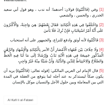
وفي {فَاكْتُبُوهُ} قولان: أحدهما: أنه ندب ، وهو قول أبي سعيد
[1]
الخدري ، والحسن ، والشعبي
وَاخْتَلَفُوا فِي هَذِهِ الْكِتَابَةِ: فَقَالَ بَعْضُهُمْ: هِيَ وَاجِبَةٌ، وَالْأَكْثَرُونَ
[2]
عَلَى أَنَّهُ أَمْرُ اسْتِحْبَابٍ فَإِنْ تُرِكَ فَلَا بَأْسَ
فَاكْتُبُوهُ لأنه أوثق وادفع للنزاع، والجمهور على أنه استحباب
[3]
وَلَا خِلَافَ بَيْنَ فُقَهَاءِ الْأَمْصَارِ أَنَّ الأمر بِالْكِتَابَةِ وَالْإِشْهَادِ وَالرَّهْنِ
[4]
الْمَذْكُورِ جَمِيعَهُ فِي هَذِهِ الْآيَةِ نَدْبٌ وَإِرْشَادٌ إلَى مَا لَنَا فِيهِ الْحَظُّ
وَالصَّلَاحُ وَالِاحْتِيَاطُ لِلدِّينِ وَالدُّنْيَا، وَأَنَّ شَيْئًا مِنْهُ غَيْرُ وَاجِبٍ
قال الإمام ابن العربي المالكي: [قوله تعالى: {فَاكْتُبُوهُ} يريد أن
[5]
يكون صكاً ليستذكر به عند أجله لما يتوقع من الغفلة في المدة
التي بين المعاملة وبين حلول الأجل والنسيان موكل بالإنسان
Al Kafi li al-Fatawi