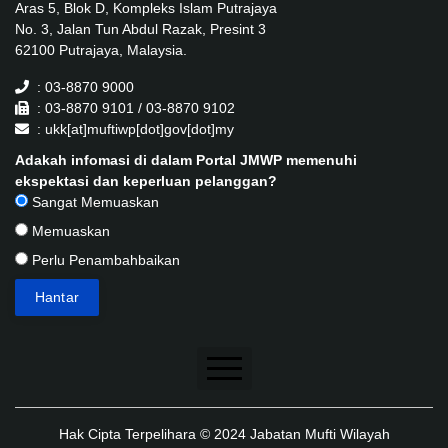
Aras 5, Blok D, Kompleks Islam Putrajaya
No. 3, Jalan Tun Abdul Razak, Presint 3
62100 Putrajaya, Malaysia.
: 03-8870 9000
: 03-8870 9101 / 03-8870 9102
: ukk[at]muftiwp[dot]gov[dot]my
Adakah infomasi di dalam Portal JMWP memenuhi
ekspektasi dan keperluan pelanggan?
Sangat Memuaskan
Memuaskan
Perlu Penambahbaikan
Penafian
Hak Cipta Terpelihara © 2024 Jabatan Mufti Wilayah
Dasar Keselamatan