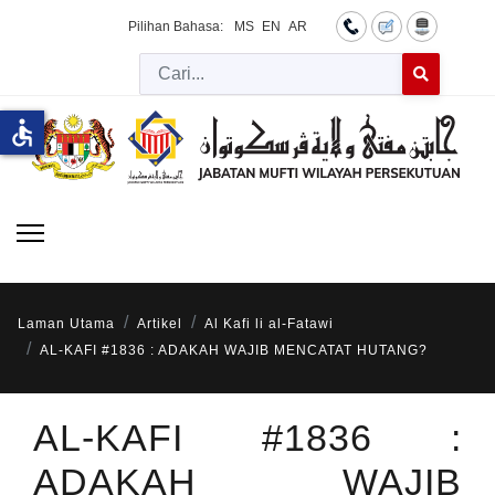
Pilihan Bahasa:
MS
EN
AR
Cari
Type 2 or more 
accessible
Laman Utama
Artikel
Al Kafi li al-Fatawi
AL-KAFI #1836 : ADAKAH WAJIB MENCATAT HUTANG?
AL-KAFI #1836 :
ADAKAH WAJIB