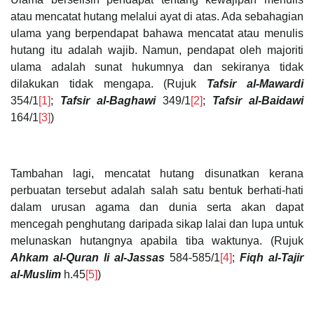
atau mencatat hutang melalui ayat di atas. Ada sebahagian
ulama yang berpendapat bahawa mencatat atau menulis
hutang itu adalah wajib. Namun, pendapat oleh majoriti
ulama adalah sunat hukumnya dan sekiranya tidak
dilakukan tidak mengapa. (Rujuk
Tafsir al-Mawardi
354/1
[1]
;
Tafsir al-Baghawi
349/1
[2]
;
Tafsir al-Baidawi
164/1
[3]
)
Tambahan lagi, mencatat hutang disunatkan kerana
perbuatan tersebut adalah salah satu bentuk berhati-hati
dalam urusan agama dan dunia serta akan dapat
mencegah penghutang daripada sikap lalai dan lupa untuk
melunaskan hutangnya apabila tiba waktunya. (Rujuk
Ahkam al-Quran li al-Jassas
584-585/1
[4]
;
Fiqh al-Tajir
al-Muslim
h.45
[5]
)