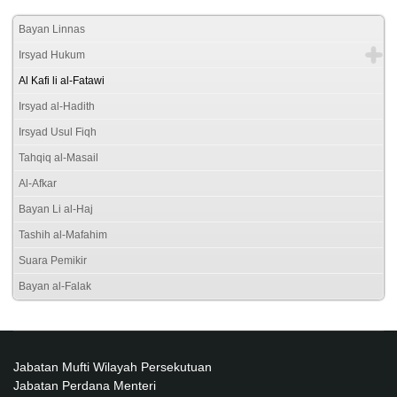
Bayan Linnas
Irsyad Hukum
Al Kafi li al-Fatawi
Irsyad al-Hadith
Irsyad Usul Fiqh
Tahqiq al-Masail
Al-Afkar
Bayan Li al-Haj
Tashih al-Mafahim
Suara Pemikir
Bayan al-Falak
Jabatan Mufti Wilayah Persekutuan
Jabatan Perdana Menteri