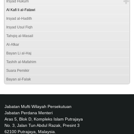
Irsyad Hukum
Al Kafi li al-Fatawi
Irsyad al-Hadith
Irsyad Usul Fiqh
Tahqiq al-Masail
Al-Afkar
Bayan Li al-Haj
Tashih al-Mafahim
Suara Pemikir
Bayan al-Falak
Jabatan Mufti Wilayah Persekutuan
Jabatan Perdana Menteri
Aras 5, Blok D, Kompleks Islam Putrajaya
No. 3, Jalan Tun Abdul Razak, Presint 3
62100 Putrajaya, Malaysia.