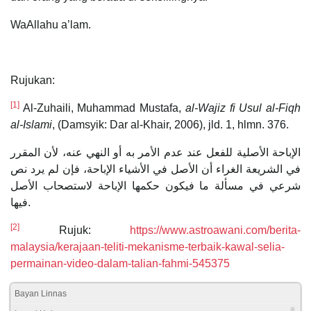
WaAllahu a’lam.
Rujukan:
[1]
Al-Zuhaili, Muhammad Mustafa,
al-Wajiz fi Usul al-Fiqh
al-Islami
, (Damsyik: Dar al-Khair, 2006), jld. 1, hlmn. 376.
الإباحة الأصلية للفعل عند عدم الأمر به أو النهي عنه، لأن المقرر
في الشريعة الغراء أن ‌الأصل ‌في ‌الأشياء ‌الإباحة، فإن لم يرد نص
شرعي في مسألة ما فيكون حكمها الإباحة لاستصحاب الأصل
فيها.
[2]
Rujuk:
https://www.astroawani.com/berita-
malaysia/kerajaan-teliti-mekanisme-terbaik-kawal-selia-
permainan-video-dalam-talian-fahmi-545375
Bayan Linnas