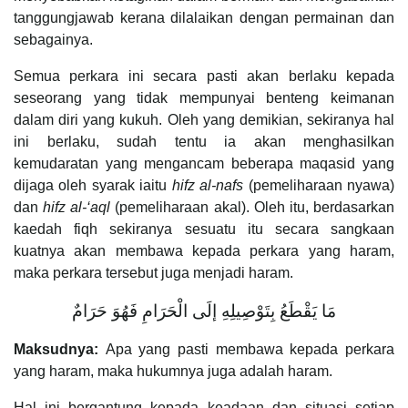
tanggungjawab kerana dilalaikan dengan permainan dan
sebagainya.
Semua perkara ini secara pasti akan berlaku kepada
seseorang yang tidak mempunyai benteng keimanan
dalam diri yang kukuh. Oleh yang demikian, sekiranya hal
ini berlaku, sudah tentu ia akan menghasilkan
kemudaratan yang mengancam beberapa maqasid yang
dijaga oleh syarak iaitu
hifz al-nafs
(pemeliharaan nyawa)
dan
hifz al-‘aql
(pemeliharaan akal). Oleh itu, berdasarkan
kaedah fiqh sekiranya sesuatu itu secara sangkaan
kuatnya akan membawa kepada perkara yang haram,
maka perkara tersebut juga menjadi haram.
‌مَا ‌يَقْطَعُ ‌بِتَوْصِيلِهِ ‌إلَى ‌الْحَرَامِ ‌فَهُوَ ‌حَرَامٌ
Maksudnya:
Apa yang pasti membawa kepada perkara
yang haram, maka hukumnya juga adalah haram.
Hal ini bergantung kepada keadaan dan situasi setiap