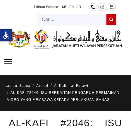
Pilihan Bahasa:
MS
EN
AR
Cari
Type 2 or more 
accessible
Laman Utama
Artikel
Al Kafi li al-Fatawi
AL-KAFI #2046: ISU BERKAITAN PENGARUH PERMAINAN
VIDEO YANG MEMBAWA KEPADA PERLAKUAN GANAS
AL-KAFI #2046: ISU