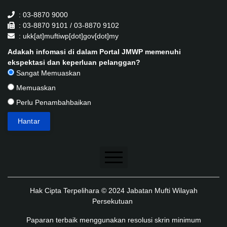
: 03-8870 9000
: 03-8870 9101 / 03-8870 9102
: ukk[at]muftiwp[dot]gov[dot]my
Adakah infomasi di dalam Portal JMWP memenuhi
ekspektasi dan keperluan pelanggan?
Sangat Memuaskan
Memuaskan
Perlu Penambahbaikan
Penafian
Hak Cipta Terpelihara © 2024 Jabatan Mufti Wilayah
Dasar Keselamatan
Persekutuan
Dasar Privasi
Paparan terbaik menggunakan resolusi skrin minimum