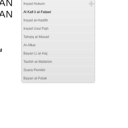
AN
Irsyad Hukum
AN
Al Kafi li al-Fatawi
Irsyad al-Hadith
Irsyad Usul Fiqh
Tahqiq al-Masail
Al-Afkar
M
Bayan Li al-Haj
Tashih al-Mafahim
Suara Pemikir
Bayan al-Falak