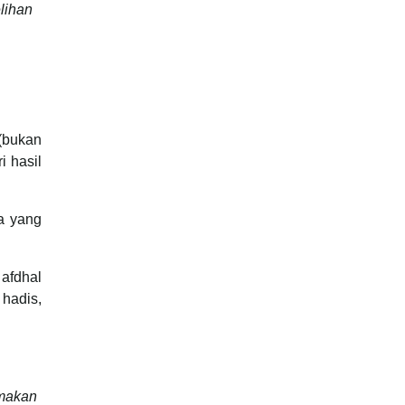
lihan
(bukan
i hasil
a yang
 afdhal
 hadis,
imakan