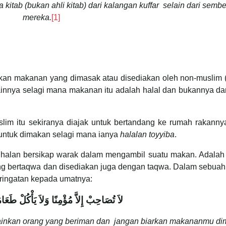
 kitab (bukan ahli kitab) dari kalangan kuffar
selain dari sembe
mereka.
[1]
kan makanan yang dimasak atau disediakan oleh non-muslim 
lainnya selagi mana makanan itu adalah halal dan bukannya dar
lim itu sekiranya diajak untuk bertandang ke rumah rakanny
untuk dimakan selagi mana ianya
halalan toyyiba
.
fdhalan bersikap warak dalam mengambil suatu makan. Adalah
ang bertaqwa dan disediakan juga dengan taqwa. Dalam sebuah
ringatan kepada umatnya:
لاَ تُصَاحِبْ إِلاَّ مُؤْمِنًا وَلاَ يَأْكُلْ طَعَامَ
inkan orang yang beriman dan jangan biarkan makananmu d