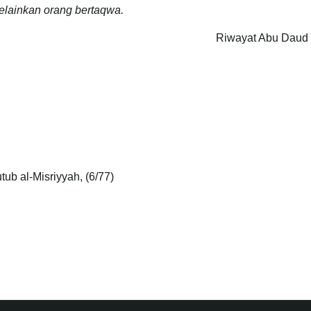
elainkan orang bertaqwa.
Riwayat Abu Daud 
utub al-Misriyyah, (6/77)