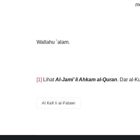
m
Wallahu `alam.
[1]
Lihat
Al-Jami’ li Ahkam al-Quran
. Dar al-K
Al Kafi li al-Fatawi