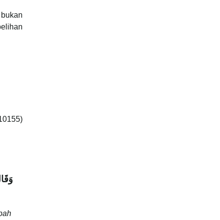
 bukan
elihan
10155)
وَقَال
bah