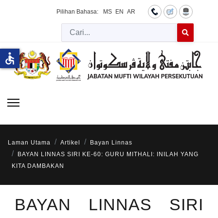
Pilihan Bahasa:
MS
EN
AR
Cari
Type 2 or more 
accessible
Laman Utama
Artikel
Bayan Linnas
BAYAN LINNAS SIRI KE-60: GURU MITHALI: INILAH YANG
KITA DAMBAKAN
BAYAN LINNAS SIRI