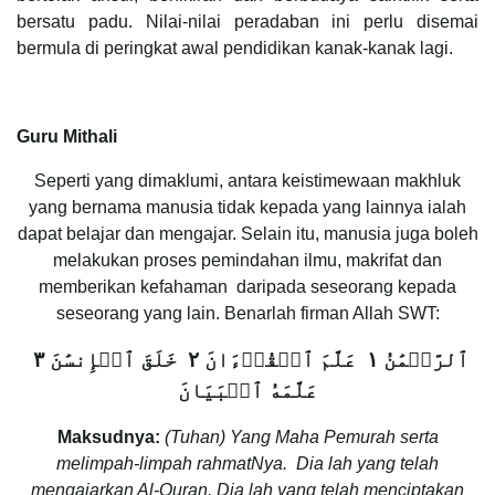
bersatu padu. Nilai-nilai peradaban ini perlu disemai
bermula di peringkat awal pendidikan kanak-kanak lagi.
Guru Mithali
Seperti yang dimaklumi, antara keistimewaan makhluk
yang bernama manusia tidak kepada yang lainnya ialah
dapat belajar dan mengajar. Selain itu, manusia juga boleh
melakukan proses pemindahan ilmu, makrifat dan
memberikan kefahaman daripada seseorang kepada
seseorang yang lain. Benarlah firman Allah SWT:
ٱلرَّحۡمَٰنُ ١ عَلَّمَ ٱلۡقُرۡءَانَ ٢ خَلَقَ ٱلۡإِنسَٰنَ ٣
عَلَّمَهُ ٱلۡبَيَانَ
Maksudnya:
(Tuhan) Yang Maha Pemurah serta
melimpah-limpah rahmatNya. Dia lah yang telah
mengajarkan Al-Quran. Dia lah yang telah menciptakan