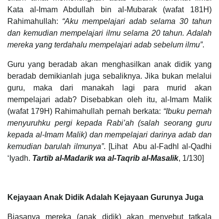
Kata al-Imam Abdullah bin al-Mubarak (wafat 181H)
Rahimahullah:
“Aku mempelajari adab selama 30 tahun
dan kemudian mempelajari ilmu selama 20 tahun. Adalah
mereka yang terdahalu mempelajari adab sebelum ilmu”
.
Guru yang beradab akan menghasilkan anak didik yang
beradab demikianlah juga sebaliknya. Jika bukan melalui
guru, maka dari manakah lagi para murid akan
mempelajari adab? Disebabkan oleh itu, al-Imam Malik
(wafat 179H) Rahimahullah pernah berkata:
“Ibuku pernah
menyuruhku pergi kepada Rabi’ah (salah seorang guru
kepada al-Imam Malik) dan mempelajari darinya adab dan
kemudian barulah ilmunya”
. [Lihat Abu al-Fadhl al-Qadhi
‘Iyadh.
Tartib al-Madarik wa al-Taqrib al-Masalik
, 1/130]
Kejayaan Anak Didik Adalah Kejayaan Gurunya Juga
Biasanya mereka (anak didik) akan menyebut tatkala