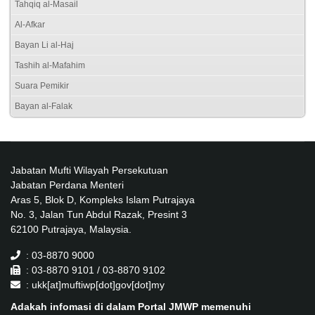
Tahqiq al-Masail
Al-Afkar
Bayan Li al-Haj
Tashih al-Mafahim
Suara Pemikir
Bayan al-Falak
Jabatan Mufti Wilayah Persekutuan
Jabatan Perdana Menteri
Aras 5, Blok D, Kompleks Islam Putrajaya
No. 3, Jalan Tun Abdul Razak, Presint 3
62100 Putrajaya, Malaysia.
: 03-8870 9000
: 03-8870 9101 / 03-8870 9102
: ukk[at]muftiwp[dot]gov[dot]my
Adakah infomasi di dalam Portal JMWP memenuhi