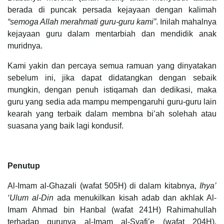
berada di puncak persada kejayaan dengan kalimah
“semoga Allah merahmati guru-guru kami”
. Inilah mahalnya
kejayaan guru dalam mentarbiah dan mendidik anak
muridnya.
Kami yakin dan percaya semua ramuan yang dinyatakan
sebelum ini, jika dapat didatangkan dengan sebaik
mungkin, dengan penuh istiqamah dan dedikasi, maka
guru yang sedia ada mampu mempengaruhi guru-guru lain
kearah yang terbaik dalam membna bi’ah solehah atau
suasana yang baik lagi kondusif.
Penutup
Al-Imam al-Ghazali (wafat 505H) di dalam kitabnya,
Ihya’
‘Ulum al-Din
ada menukilkan kisah adab dan akhlak Al-
Imam Ahmad bin Hanbal (wafat 241H) Rahimahullah
terhadap gurunya al-Imam al-Syafi’e (wafat 204H).