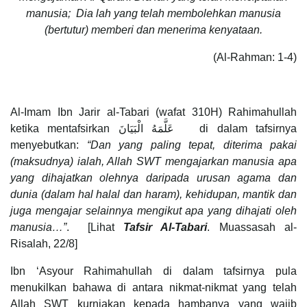
manusia; Dia lah yang telah membolehkan manusia
(bertutur) memberi dan menerima kenyataan.
(Al-Rahman: 1-4)
Al-Imam Ibn Jarir al-Tabari (wafat 310H) Rahimahullah
ketika mentafsirkan عَلَّمَهُ الْبَيَانَ di dalam tafsirnya
menyebutkan:
“Dan yang paling tepat, diterima pakai
(maksudnya) ialah, Allah SWT mengajarkan manusia apa
yang dihajatkan olehnya daripada urusan agama dan
dunia (dalam hal halal dan haram), kehidupan, mantik dan
juga mengajar selainnya mengikut apa yang dihajati oleh
manusia…”
. [Lihat
Tafsir Al-Tabari
. Muassasah al-
Risalah, 22/8]
Ibn ‘Asyour Rahimahullah di dalam tafsirnya pula
menukilkan bahawa di antara nikmat-nikmat yang telah
Allah SWT kurniakan kepada hambanya yang wajib