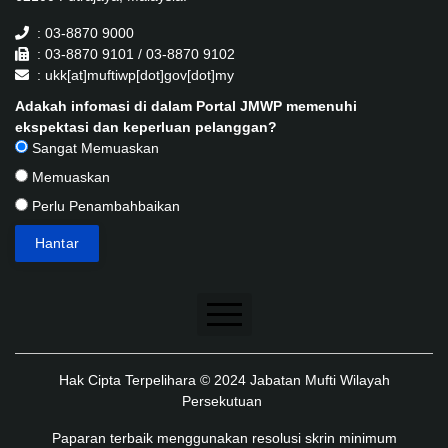
: 03-8870 9000
: 03-8870 9101 / 03-8870 9102
: ukk[at]muftiwp[dot]gov[dot]my
Adakah infomasi di dalam Portal JMWP memenuhi
ekspektasi dan keperluan pelanggan?
Sangat Memuaskan
Memuaskan
Perlu Penambahbaikan
Penafian
Hak Cipta Terpelihara © 2024 Jabatan Mufti Wilayah
Dasar Keselamatan
Persekutuan
Dasar Privasi
Paparan terbaik menggunakan resolusi skrin minimum