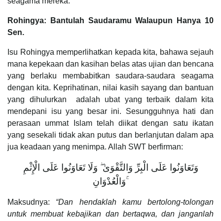
seagama mereka.
Rohingya: Bantulah Saudaramu Walaupun Hanya 10
Sen.
Isu Rohingya memperlihatkan kepada kita, bahawa sejauh
mana kepekaan dan kasihan belas atas ujian dan bencana
yang berlaku membabitkan saudara-saudara seagama
dengan kita. Keprihatinan, nilai kasih sayang dan bantuan
yang dihulurkan adalah ubat yang terbaik dalam kita
mendepani isu yang besar ini. Sesungguhnya hati dan
perasaan ummat Islam telah diikat dengan satu ikatan
yang sesekali tidak akan putus dan berlanjutan dalam apa
jua keadaan yang menimpa. Allah SWT berfirman:
وَتَعَاوَنُوا عَلَى الْبِرِّ وَالتَّقْوَىٰ ۖ وَلَا تَعَاوَنُوا عَلَى الْإِثْمِ
وَالْعُدْوَانِ ۚ
Maksudnya:
“Dan hendaklah kamu bertolong-tolongan
untuk membuat kebajikan dan bertaqwa, dan janganlah