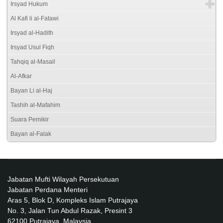
Irsyad Hukum
Al Kafi li al-Fatawi
Irsyad al-Hadith
Irsyad Usul Fiqh
Tahqiq al-Masail
Al-Afkar
Bayan Li al-Haj
Tashih al-Mafahim
Suara Pemikir
Bayan al-Falak
Jabatan Mufti Wilayah Persekutuan
Jabatan Perdana Menteri
Aras 5, Blok D, Kompleks Islam Putrajaya
No. 3, Jalan Tun Abdul Razak, Presint 3
62100 Putrajaya, Malaysia.