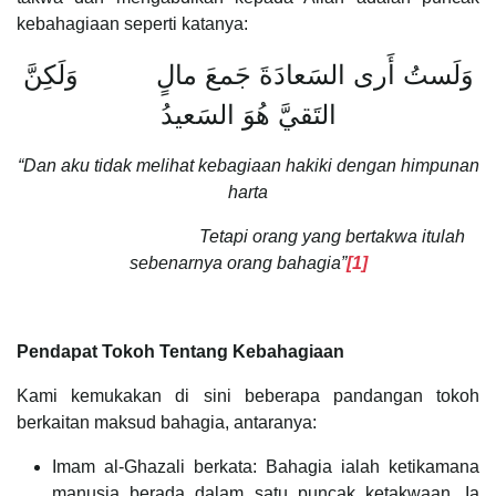
kebahagiaan seperti katanya:
وَلَستُ أَرى السَعادَةَ جَمعَ مالٍ وَلَكِنَّ
التَقيَّ هُوَ السَعيدُ
“Dan aku tidak melihat kebagiaan hakiki dengan himpunan
harta
Tetapi orang yang bertakwa itulah
sebenarnya orang bahagia”
[1]
Pendapat Tokoh Tentang Kebahagiaan
Kami kemukakan di sini beberapa pandangan tokoh
berkaitan maksud bahagia, antaranya:
Imam al-Ghazali berkata: Bahagia ialah ketikamana
manusia berada dalam satu puncak ketakwaan. Ia