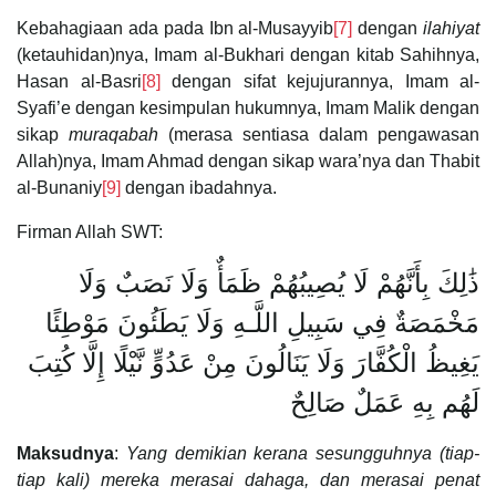
Kebahagiaan ada pada Ibn al-Musayyib
[7]
dengan
ilahiyat
(ketauhidan)nya, Imam al-Bukhari dengan kitab Sahihnya,
Hasan al-Basri
[8]
dengan sifat kejujurannya, Imam al-
Syafi’e dengan kesimpulan hukumnya, Imam Malik dengan
sikap
muraqabah
(merasa sentiasa dalam pengawasan
Allah)nya, Imam Ahmad dengan sikap wara’nya dan Thabit
al-Bunaniy
[9]
dengan ibadahnya.
Firman Allah SWT:
ذَٰلِكَ بِأَنَّهُمْ لَا يُصِيبُهُمْ ظَمَأٌ وَلَا نَصَبٌ وَلَا
مَخْمَصَةٌ فِي سَبِيلِ اللَّـهِ وَلَا يَطَئُونَ مَوْطِئًا
يَغِيظُ الْكُفَّارَ وَلَا يَنَالُونَ مِنْ عَدُوٍّ نَّيْلًا إِلَّا كُتِبَ
لَهُم بِهِ عَمَلٌ صَالِحٌ
Maksudnya
:
Yang demikian kerana sesungguhnya (tiap-
tiap kali) mereka merasai dahaga, dan merasai penat