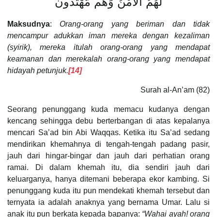
لَهُمُ الْأَمْنُ وَهُم مُّهْتَدُونَ
Maksudnya
:
Orang-orang yang beriman dan tidak
mencampur adukkan iman mereka dengan kezaliman
(syirik), mereka itulah orang-orang yang mendapat
keamanan dan merekalah orang-orang yang mendapat
hidayah petunjuk.
[14]
Surah al-An’am (82)
Seorang penunggang kuda memacu kudanya dengan
kencang sehingga debu berterbangan di atas kepalanya
mencari Sa’ad bin Abi Waqqas. Ketika itu Sa’ad sedang
mendirikan khemahnya di tengah-tengah padang pasir,
jauh dari hingar-bingar dan jauh dari perhatian orang
ramai. Di dalam khemah itu, dia sendiri jauh dari
keluarganya, hanya ditemani beberapa ekor kambing. Si
penunggang kuda itu pun mendekati khemah tersebut dan
ternyata ia adalah anaknya yang bernama Umar. Lalu si
anak itu pun berkata kepada bapanya:
“Wahai ayah! orang