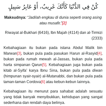
كُنْ فِي الدُّنْيَا كَأَنَّكَ غَرِيبٌ، أَوْ عَابِرُ سَبِيلٍ
Maksudnya
:
“Jadilah engkau di dunia seperti orang asing
atau musafir.”
[2]
Riwayat al-Bukhari (6416), Ibn Majah (4114) dan al-Tirmizi
(2333)
Kebahagiaan itu bukan pada istana Abdul Malik bin
Marwan
[3]
, bukan pula pada pasukan Harun al-Rasyid
[4]
,
bukan pada rumah mewah al-Jassas, bukan pula pada
harta simpanan Qarun
[5]
. Kebahagiaan juga bukan pada
kitab al-Syifa’ karya Ibnu Sina, bukan pula pada
diwan
(himpunan syair-syair) al-Mutanabbi, dan bukan pula pada
taman-taman Cordova
[6]
atau kebun-kebun lainnya.
Kebahagiaan itu menurut para sahabat adalah sesuatu
yang tidak banyak menyibukkan, kehidupan yang sangat
sederhana dan rendah daya belinya.