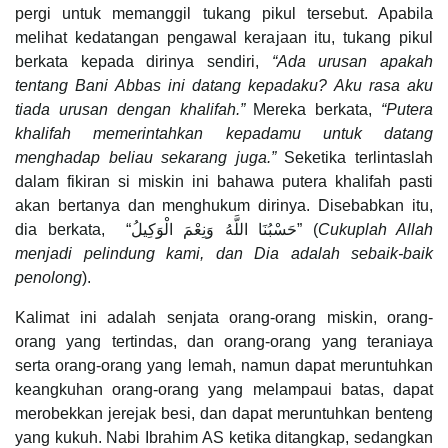
pergi untuk memanggil tukang pikul tersebut. Apabila
melihat kedatangan pengawal kerajaan itu, tukang pikul
berkata kepada dirinya sendiri,
“Ada urusan apakah
tentang Bani Abbas ini datang kepadaku? Aku rasa aku
tiada urusan dengan khalifah.”
Mereka berkata,
“Putera
khalifah memerintahkan kepadamu untuk datang
menghadap beliau sekarang juga.”
Seketika terlintaslah
dalam fikiran si miskin ini bahawa putera khalifah pasti
akan bertanya dan menghukum dirinya. Disebabkan itu,
dia berkata, “حَسْبُنَا اللَّهُ وَنِعْمَ الْوَكِيلُ” (
Cukuplah Allah
menjadi pelindung kami, dan Dia adalah sebaik-baik
penolong
).
Kalimat ini adalah senjata orang-orang miskin, orang-
orang yang tertindas, dan orang-orang yang teraniaya
serta orang-orang yang lemah, namun dapat meruntuhkan
keangkuhan orang-orang yang melampaui batas, dapat
merobekkan jerejak besi, dan dapat meruntuhkan benteng
yang kukuh. Nabi Ibrahim AS ketika ditangkap, sedangkan