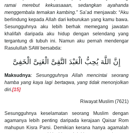
ramai merebut kekuasaaan, sedangkan ayahanda
menggembala ternakan kambing.”
Sa’ad menjawab: “Aku
berlindung kepada Allah dari keburukan yang kamu bawa.
Sesungguhnya aku lebih berhak memegang jawatan
khalifah daripada aku hidup dengan selendang yang
tergantung di tubuh ini. Namun aku pernah mendengar
Rasulullah SAW bersabda:
إِنَّ اللَّهَ يُحِبُّ الْعَبْدَ التَّقِىَّ الْغَنِىَّ الْخَفِىَّ
Maksudnya
:
Sesungguhnya Allah mencintai seorang
hamba yang kaya lagi bertaqwa, yang tidak menonjolkan
diri.
[15]
Riwayat Muslim (7621)
Sesungguhnya keselamatan seorang Muslim dengan
agamanya lebih penting daripada kerajaan Qaisar Rom
mahupun Kisra Parsi. Demikian kerana hanya agamalah