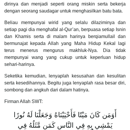
dirinya dan menjadi seperti orang miskin serta bekerja
dengan seorang saudagar untuk menghasilkan batu bata.
Beliau mempunyai wirid yang selalu dilaziminya dan
setiap pagi dia menghafal al-Qur’an, berpuasa setiap Isnin
dan Khamis serta di malam harinya berqiamullail dan
bermunajat kepada Allah yang Maha Hidup Kekal lagi
terus menerus mengurus makhluk-Nya. Dia tidak
mempunyai wang yang cukup untuk keperluan hidup
sehari-harinya.
Seketika kemudian, lenyaplah kesusahan dan kesulitan
serta kesedihannya. Begitu juga lenyaplah rasa besar diri,
sombong dan angkuh dari dalam hatinya.
Firman Allah SWT:
أَوَمَن كَانَ مَيْتًا فَأَحْيَيْنَاهُ وَجَعَلْنَا لَهُ نُورًا
يَمْشِي بِهِ فِي النَّاسِ كَمَن مَّثَلُهُ فِي