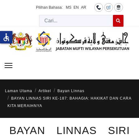
Pilihan Bahasa:
MS
EN
AR
Cari
Type 2 or more 
accessible
Laman Utama
Artikel
Bayan Linnas
BAYAN LINNAS SIRI KE-187: BAHAGIA: HAKIKAT DAN CARA
KITA MERAIHNYA
BAYAN LINNAS SIRI