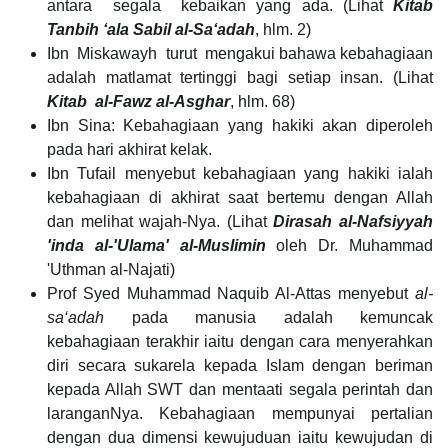
antara segala kebaikan yang ada. (Lihat
Kitab
Tanbih ‘ala Sabil al-Sa‘adah
, hlm. 2)
Ibn Miskawayh turut mengakui bahawa kebahagiaan
adalah matlamat tertinggi bagi setiap insan. (Lihat
Kitab al-Fawz al-Asghar
, hlm. 68)
Ibn Sina: Kebahagiaan yang hakiki akan diperoleh
pada hari akhirat kelak.
Ibn Tufail menyebut kebahagiaan yang hakiki ialah
kebahagiaan di akhirat saat bertemu dengan Allah
dan melihat wajah-Nya. (Lihat
Dirasah al-Nafsiyyah
'inda al-'Ulama' al-Muslimin
oleh Dr. Muhammad
'Uthman al-Najati)
Prof Syed Muhammad Naquib Al-Attas menyebut
al-
sa‘adah
pada manusia adalah kemuncak
kebahagiaan terakhir iaitu dengan cara menyerahkan
diri secara sukarela kepada Islam dengan beriman
kepada Allah SWT dan mentaati segala perintah dan
laranganNya. Kebahagiaan mempunyai pertalian
dengan dua dimensi kewujuduan iaitu kewujudan di