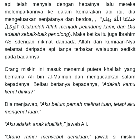
api telah menyala dengan hebatnya, lalu mereka
melemparkannya ke dalam kemarakan api itu, dia
mengeluarkan senjatanya dan berdoa, , “حَسْبُنَا اللَّهُ وَنِعْمَ
الْوَكِيلُ” (
Cukuplah Allah menjadi pelindung kami, dan Dia
adalah sebaik-baik penolong
). Maka ketika itu juga Ibrahim
AS sdengan nikmat daripada Allah dan kurniaan-Nya
selamat daripada api tanpa terbakar walaupun sedikit
pada badannya.
Orang miskin ini masuk menemui putera khalifah yang
bernama Ali bin al-Ma’mun dan mengucapkan salam
kepadanya. Beliau bertanya kepadanya,
“Adakah kamu
kenal diriku?”
Dia menjawab,
“Aku belum pernah melihat tuan, tetapi aku
mengenal tuan.”
“Aku adalah anak khalifah,”
jawab Ali.
“Orang ramai menyebut demikian,”
jawab si miskin