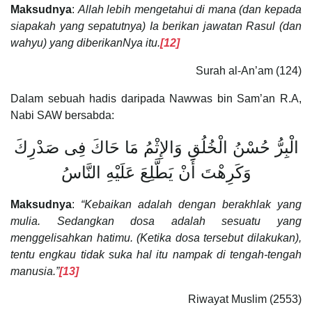
Maksudnya
:
Allah lebih mengetahui di mana (dan kepada
siapakah yang sepatutnya) Ia berikan jawatan Rasul (dan
wahyu) yang diberikanNya itu.
[12]
Surah al-An’am (124)
Dalam sebuah hadis daripada Nawwas bin Sam’an R.A,
Nabi SAW bersabda:
الْبِرُّ حُسْنُ الْخُلُقِ وَالإِثْمُ مَا حَاكَ فِى صَدْرِكَ
وَكَرِهْتَ أَنْ يَطَّلِعَ عَلَيْهِ النَّاسُ
Maksudnya
:
“Kebaikan adalah dengan berakhlak yang
mulia. Sedangkan dosa adalah sesuatu yang
menggelisahkan hatimu. (Ketika dosa tersebut dilakukan),
tentu engkau tidak suka hal itu nampak di tengah-tengah
manusia.”
[13]
Riwayat Muslim (2553)