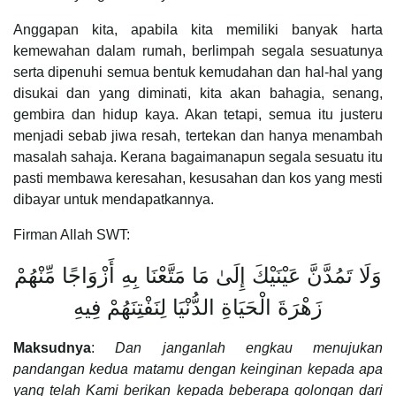
Anggapan kita, apabila kita memiliki banyak harta
kemewahan dalam rumah, berlimpah segala sesuatunya
serta dipenuhi semua bentuk kemudahan dan hal-hal yang
disukai dan yang diminati, kita akan bahagia, senang,
gembira dan hidup kaya. Akan tetapi, semua itu justeru
menjadi sebab jiwa resah, tertekan dan hanya menambah
masalah sahaja. Kerana bagaimanapun segala sesuatu itu
pasti membawa keresahan, kesusahan dan kos yang mesti
dibayar untuk mendapatkannya.
Firman Allah SWT:
وَلَا تَمُدَّنَّ عَيْنَيْكَ إِلَىٰ مَا مَتَّعْنَا بِهِ أَزْوَاجًا مِّنْهُمْ
زَهْرَةَ الْحَيَاةِ الدُّنْيَا لِنَفْتِنَهُمْ فِيهِ
Maksudnya
:
Dan janganlah engkau menujukan
pandangan kedua matamu dengan keinginan kepada apa
yang telah Kami berikan kepada beberapa golongan dari