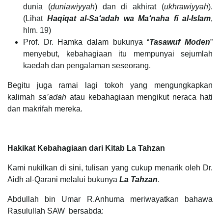
dunia (
duniawiyyah
) dan di akhirat (
ukhrawiyyah
).
(Lihat
Haqiqat al-Sa‘adah wa Ma‘naha fi al-Islam
,
hlm. 19)
Prof. Dr. Hamka dalam bukunya “
Tasawuf Moden
”
menyebut, kebahagiaan itu mempunyai sejumlah
kaedah dan pengalaman seseorang.
Begitu juga ramai lagi tokoh yang mengungkapkan
kalimah
sa’adah
atau kebahagiaan mengikut neraca hati
dan makrifah mereka.
Hakikat Kebahagiaan dari Kitab La Tahzan
Kami nukilkan di sini, tulisan yang cukup menarik oleh Dr.
Aidh al-Qarani melalui bukunya
La Tahzan
.
Abdullah bin Umar R.Anhuma meriwayatkan bahawa
Rasulullah SAW bersabda: