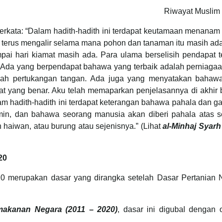
Riwayat Muslim 
erkata: “Dalam hadith-hadith ini terdapat keutamaan menanam
terus mengalir selama mana pohon dan tanaman itu masih ada,
pai hari kiamat masih ada. Para ulama berselisih pendapat 
l. Ada yang berpendapat bahawa yang terbaik adalah perniaga
lah pertukangan tangan. Ada juga yang menyatakan bahaw
at yang benar. Aku telah memaparkan penjelasannya di akhir 
am hadith-hadith ini terdapat keterangan bahawa pahala dan g
min, dan bahawa seorang manusia akan diberi pahala atas s
h haiwan, atau burung atau sejenisnya.” (Lihat
al-Minhaj Syarh
20
 merupakan dasar yang dirangka setelah Dasar Pertanian 
makanan Negara (2011 – 2020)
, dasar ini digubal dengan o