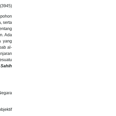
(3945)
 pohon
 serta
tentang
an. Ada
a yang
bab al-
anjaran
esuatu
 Sahih
Negara
bjektif