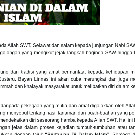
pada Allah SWT. Selawat dan salam kepada junjungan Nabi SAW
a golongan yang mengikut jejak langkah baginda SAW hingga k
kuno dan tradisi yang amat bermanfaat kepada kehidupan m
 Justeru, Bayan Linnas ini akan cuba merungkai dan juga m
ummah dan khalayak masyarakat untuk melibatkan diri dalam k
 daripada pekerjaan yang mulia dan amat digalakkan oleh Al
ang menyebut tentang hasil tanaman dan buah-buahan yang pel
t mendekatkan diri seseorang hamba kepada Allah SWT. Hal ini
engan jelas dalam proses kejadian tumbuh-tumbuhan atau ta
ajukkan dengan tajuk
“Pertanian Di Dalam Islam”
. Semoga 