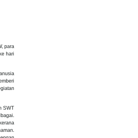
, para
e hari
anusia
emberi
egiatan
lah SWT
bagai.
 kerana
naman.
dengan