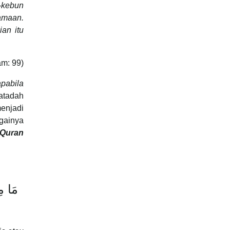
n-kebun
amaan.
an itu
am: 99)
pabila
Qatadah
menjadi
gainya
l-Quran
مَا مِ