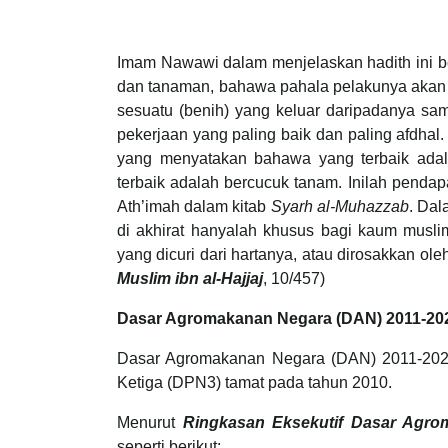
Imam Nawawi dalam menjelaskan hadith ini b
dan tanaman, bahawa pahala pelakunya akan 
sesuatu (benih) yang keluar daripadanya sam
pekerjaan yang paling baik dan paling afdha
yang menyatakan bahawa yang terbaik ada
terbaik adalah bercucuk tanam. Inilah pendap
Ath’imah dalam kitab
Syarh al-Muhazzab
. Dal
di akhirat hanyalah khusus bagi kaum musli
yang dicuri dari hartanya, atau dirosakkan ole
Muslim ibn al-Hajjaj
, 10/457)
Dasar Agromakanan Negara (DAN) 2011-20
Dasar Agromakanan Negara (DAN) 2011-2020
Ketiga (DPN3) tamat pada tahun 2010.
Menurut
Ringkasan Eksekutif Dasar Agro
seperti berikut: