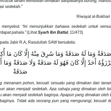
ercucuk tanam kemudian dimakan daripadanya burung, manusi
gai sedekah.”
Riwayat al-Bukhari
as menyebut:
“Ini menunjukkan bahawa sedekah untuk semua
rdapat pahala.”
(Lihat
Syarh Ibn Battal
, 11/473)
ipada Jabir R.A, Rasulullah SAW bersabda:
صَدَقَةٌ
g menanam pohon, kecuali sesuatu yang dimakan dari tanam
uri akan menjadi sedekah. Apa sahaja yang dimakan oleh bi
itu akan menjadi sedekah baginya. Apapun yang dimakan oleh 
 baginya. Tidak ada seorang pun yang mengurangi, kecuali it