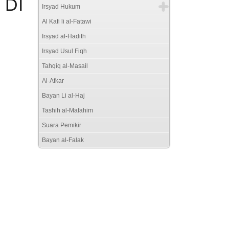
 DI
Irsyad Hukum
Al Kafi li al-Fatawi
Irsyad al-Hadith
Irsyad Usul Fiqh
Tahqiq al-Masail
Al-Afkar
Bayan Li al-Haj
Tashih al-Mafahim
Suara Pemikir
Bayan al-Falak