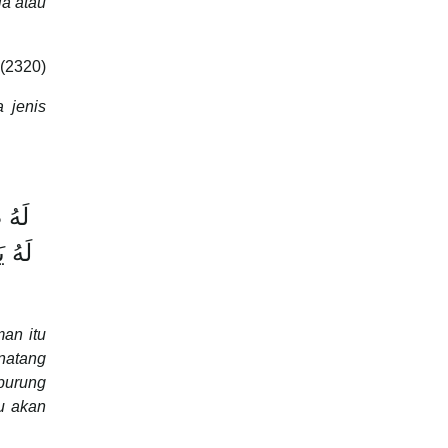
a atau
 (2320)
 jenis
an itu
natang
burung
u akan