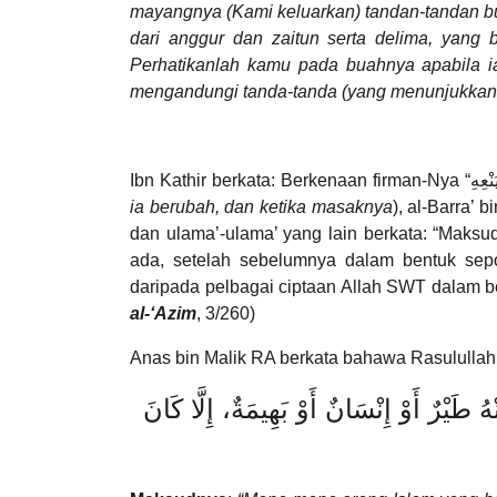
mayangnya (Kami keluarkan) tandan-tandan bu
dari anggur dan zaitun serta delima, yang
Perhatikanlah kamu pada buahnya apabila i
mengandungi tanda-tanda (yang menunjukkan 
ia berubah, dan ketika masaknya
), al-Barra’ 
dan ulama’-ulama’ yang lain berkata: “Maksu
ada, setelah sebelumnya dalam bentuk se
daripada pelbagai ciptaan Allah SWT dalam be
al-‘Azim
, 3/260)
Anas bin Malik RA berkata bahawa Rasululla
طَيْرٌ أَوْ إِنْسَانٌ أَوْ بَهِيمَةٌ، إِلَّا كَانَ