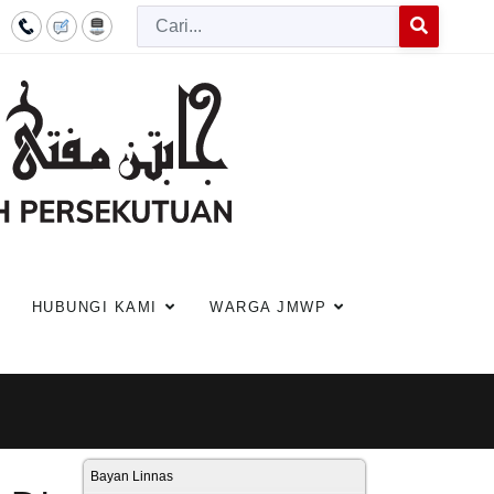
Cari
Type 2 or more c
HUBUNGI KAMI
WARGA JMWP
Bayan Linnas