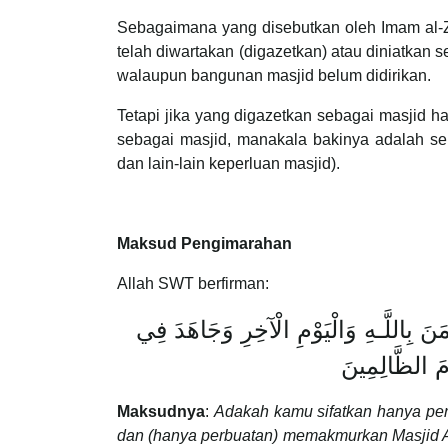
Sebagaimana yang disebutkan oleh Imam al-Za
telah diwartakan (digazetkan) atau diniatkan 
walaupun bangunan masjid belum didirikan.
Tetapi jika yang digazetkan sebagai masjid 
sebagai masjid, manakala bakinya adalah s
dan lain-lain keperluan masjid).
Maksud Pengimarahan
Allah SWT berfirman:
نَ بِاللَّـهِ وَالْيَوْمِ الْآخِرِ وَجَاهَدَ فِي
ْمَ الظَّالِمِينَ
Maksudnya
:
Adakah kamu sifatkan hanya pe
dan (hanya perbuatan) memakmurkan Masjid Al