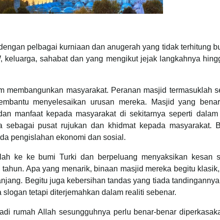
 dengan pelbagai kurniaan dan anugerah yang tidak terhitung bu
 keluarga, sahabat dan yang mengikut jejak langkahnya hingg
lam membangunkan masyarakat. Peranan masjid termasuklah s
mbantu menyelesaikan urusan mereka. Masjid yang benar
an manfaat kepada masyarakat di sekitarnya seperti dalam
a sebagai pusat rujukan dan khidmat kepada masyarakat. 
da pengislahan ekonomi dan sosial.
ah ke ke bumi Turki dan berpeluang menyaksikan kesan s
ahun. Apa yang menarik, binaan masjid mereka begitu klasik,
ang. Begitu juga kebersihan tandas yang tiada tandingannya.
logan tetapi diterjemahkan dalam realiti sebenar.
jadi rumah Allah sesungguhnya perlu benar-benar diperkasak