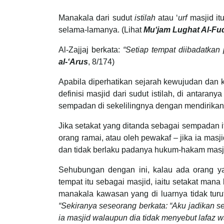
Manakala dari sudut
istilah
atau ‘
urf
masjid it
selama-lamanya. (Lihat
Mu‘jam Lughat Al-Fu
Al-Zajjaj berkata:
“Setiap tempat diibadatkan
al-‘Arus
, 8/174)
Apabila diperhatikan sejarah kewujudan dan
definisi masjid dari sudut istilah, di antara
sempadan di sekelilingnya dengan mendirikan
Jika setakat yang ditanda sebagai sempadan it
orang ramai, atau oleh pewakaf – jika ia mas
dan tidak berlaku padanya hukum-hakam masjid 
Sehubungan dengan ini, kalau ada orang y
tempat itu sebagai masjid, iaitu setakat man
manakala kawasan yang di luarnya tidak turu
“Sekiranya seseorang berkata: “Aku jadikan se
ia masjid walaupun dia tidak menyebut lafaz w