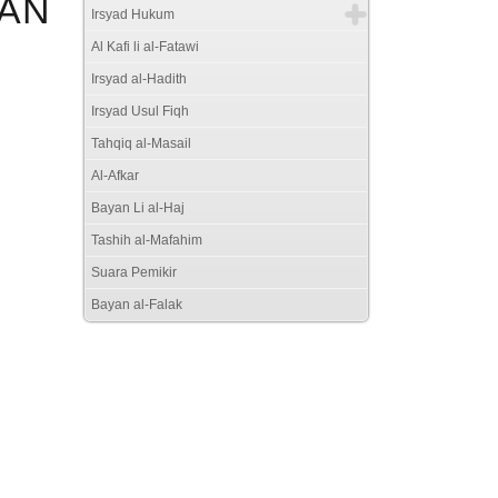
HAN
Irsyad Hukum
Al Kafi li al-Fatawi
Irsyad al-Hadith
Irsyad Usul Fiqh
Tahqiq al-Masail
Al-Afkar
Bayan Li al-Haj
Tashih al-Mafahim
Suara Pemikir
Bayan al-Falak