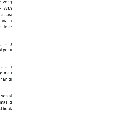
d yang
uk Wan
titusi
rana ia
 latar
jurang
i patut
sarana
ng atau
ahan di
 sosial
masjid
d tidak