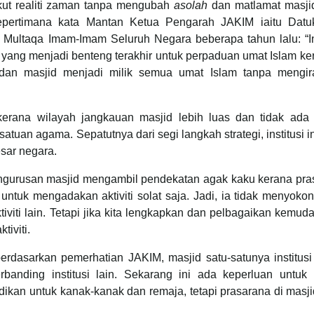
ut realiti zaman tanpa mengubah
asolah
dan matlamat masji
i sepertimana kata Mantan Ketua Pengarah JAKIM iaitu Dat
ultaqa Imam-Imam Seluruh Negara beberapa tahun lalu: “Ins
am yang menjadi benteng terakhir untuk perpaduan umat Islam ke
 dan masjid menjadi milik semua umat Islam tanpa mengira
 kerana wilayah jangkauan masjid lebih luas dan tidak ada 
tuan agama. Sepatutnya dari segi langkah strategi, institusi in
sar negara.
gurusan masjid mengambil pendekatan agak kaku kerana pra
ntuk mengadakan aktiviti solat saja. Jadi, ia tidak menyoko
iviti lain. Tetapi jika kita lengkapkan dan pelbagaikan kemud
tiviti.
rdasarkan pemerhatian JAKIM, masjid satu-satunya institusi
anding institusi lain. Sekarang ini ada keperluan untuk 
an untuk kanak-kanak dan remaja, tetapi prasarana di masji