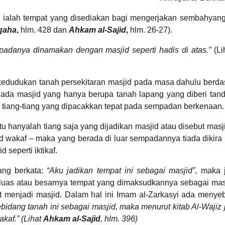
u ialah tempat yang disediakan bagi mengerjakan sembahyang
qaha
,
hlm. 428 dan
Ahkam al-Sajid
,
hlm. 26-27).
 padanya dinamakan dengan masjid seperti hadis di atas.”
(L
 kedudukan tanah persekitaran masjid pada masa dahulu berda
nya ada masjid yang hanya berupa tanah lapang yang diberi tan
 tiang-tiang yang dipacakkan tepat pada sempadan berkenaan.
u hanyalah tiang saja yang dijadikan masjid atau disebut masj
jid wakaf – maka yang berada di luar sempadannya tiada dikira
seperti iktikaf.
ang berkata:
“Aku jadikan tempat ini sebagai masjid”
, maka 
a luas atau besarnya tempat yang dimaksudkannya sebagai masj
t menjadi masjid. Dalam hal ini Imam al-Zarkasyi ada menye
bidang tanah ini sebagai masjid, maka menurut kitab Al‑Wajiz 
akaf.”
(Lihat
Ahkam al-Sajid
, hlm. 396)