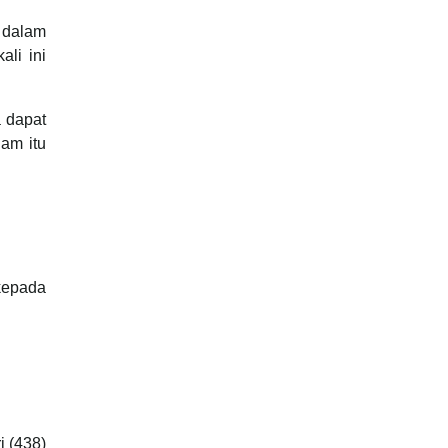
 dalam
ali ini
 dapat
am itu
i (438)