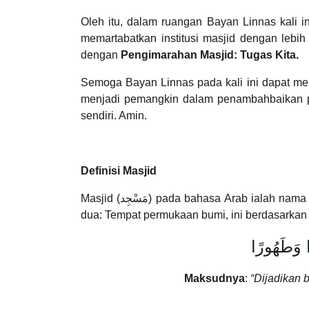
Oleh itu, dalam ruangan Bayan Linnas kali 
memartabatkan institusi masjid dengan lebih 
dengan
Pengimarahan Masjid: Tugas Kita.
Semoga Bayan Linnas pada kali ini dapat me
menjadi pemangkin dalam penambahbaikan pe
sendiri. Amin.
Definisi Masjid
Masjid (مَسْجِد) pada bahasa Arab ialah nama bagi tempat bersujud. Dari sudut syara’nya boleh ditakrifkan kepada
dua: Tempat permukaan bumi, ini berdasarka
 وَطَهُورًا
Maksudnya
:
“Dijadikan 