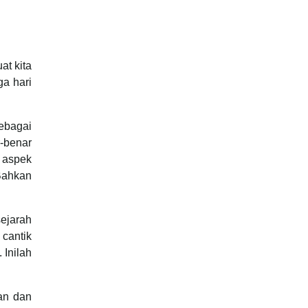
at kita
a hari
ebagai
-benar
 aspek
Bahkan
ejarah
 cantik
 Inilah
an dan