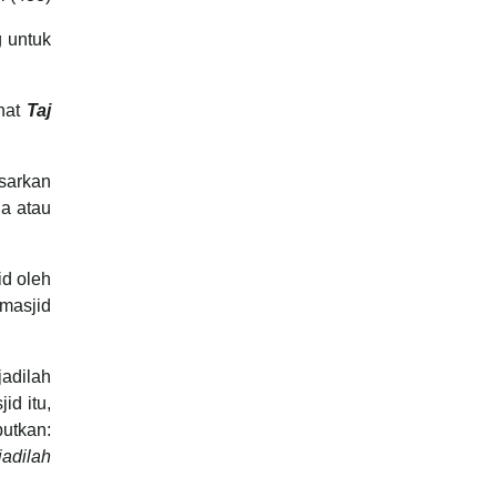
 untuk
ihat
Taj
sarkan
da atau
id oleh
 masjid
jadilah
id itu,
butkan:
jadilah