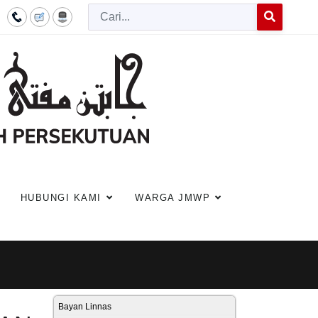
Cari
Type 2 or more c
HUBUNGI KAMI
WARGA JMWP
Bayan Linnas