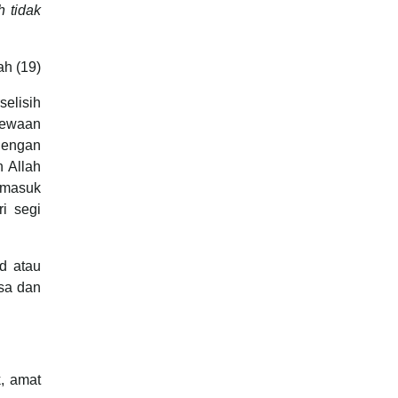
h tidak
ah (19)
elisih
mewaan
dengan
n Allah
rmasuk
i segi
d atau
sa dan
, amat