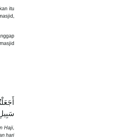
kan itu
masjid,
ianggap
 masjid
أَجَعَلْ
سَبِيلِ 
 Haji,
an hari