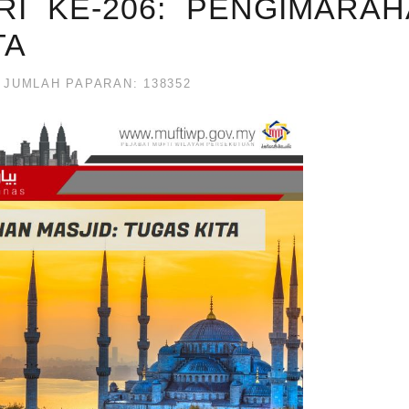
RI KE-206: PENGIMARA
TA
JUMLAH PAPARAN: 138352