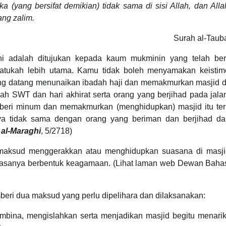
ka (yang bersifat demikian) tidak sama di sisi Allah, dan Alla
ng zalim.
Surah al-Taub
ini adalah ditujukan kepada kaum mukminin yang telah bers
atukah lebih utama. Kamu tidak boleh menyamakan keisti
ng datang menunaikan ibadah haji dan memakmurkan masjid 
h SWT dan hari akhirat serta orang yang berjihad pada jala
beri minum dan memakmurkan (menghidupkan) masjid itu te
ya tidak sama dengan orang yang beriman dan berjihad dar
r al-Maraghi
, 5/2718)
aksud menggerakkan atau menghidupkan suasana di masji
biasanya berbentuk keagamaan. (Lihat laman web Dewan Baha
ri dua maksud yang perlu dipelihara dan dilaksanakan:
embina, mengislahkan serta menjadikan masjid begitu menarik