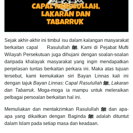
Sejak akhir-akhir ini timbul isu dalam kalangan masyarakat
berkaitan capal Rasulullah
ﷺ
. Kami di Pejabat Mufti
Wilayah Persekutuan juga dihujani dengan soalan-soalan
daripada khalayak masyarakat yang ingin mendapatkan
penjelasan tuntas berkaitan perkara ini. Maka atas tujuan
tersebut, kami kemukakan siri Bayan Linnas kali ini
dengan tajuk
Bayan Linnas: Capal Rasulullah
ﷺ
,
Lakaran
dan Tabarruk
. Moga-moga ia mampu untuk meleraikan
pelbagai persoalan berkaitan hal ini.
Memuliakan dan mentakzimkan Rasulullah
ﷺ
dan apa-
apa yang dikaitkan dengan Baginda
ﷺ
adalah dituntut
dalam Islam pada setiap masa dan keadaan.