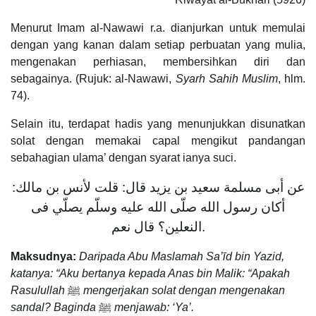
Menurut Imam al-Nawawi r.a. dianjurkan untuk memulai
dengan yang kanan dalam setiap perbuatan yang mulia,
mengenakan perhiasan, membersihkan diri dan
sebagainya. (Rujuk: al-Nawawi,
Syarh Sahih Muslim
, hlm.
74).
Selain itu, terdapat hadis yang menunjukkan disunatkan
solat dengan memakai capal mengikut pandangan
sebahagian ulama’ dengan syarat ianya suci.
عن أبى مسلمة سعيد بن يزيد قال: قلت لأنس بن مالك:
أكان رسول الله صلّى الله عليه وسلّم يصلّي فى
النعلين؟ قال نعم.
Maksudnya:
Daripada Abu Maslamah Sa’īd bin Yazid,
katanya: “Aku bertanya kepada Anas bin Malik: “Apakah
Rasulullah
ﷺ
mengerjakan solat dengan mengenakan
sandal? Baginda
ﷺ
menjawab: ‘Ya’.