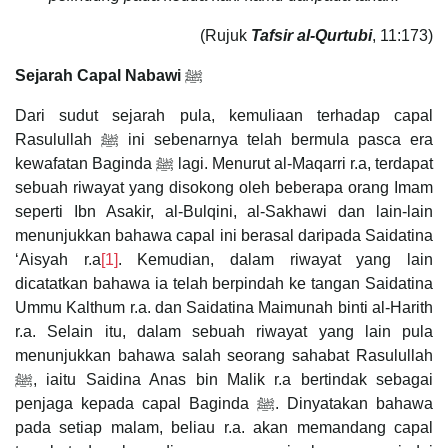
(Rujuk
Tafsir al-Qurtubi
, 11:173)
Sejarah Capal Nabawi
ﷺ
Dari sudut sejarah pula, kemuliaan terhadap capal
Rasulullah ﷺ ini sebenarnya telah bermula pasca era
kewafatan Baginda ﷺ lagi. Menurut al-Maqarri r.a, terdapat
sebuah riwayat yang disokong oleh beberapa orang Imam
seperti Ibn Asakir, al-Bulqini, al-Sakhawi dan lain-lain
menunjukkan bahawa capal ini berasal daripada Saidatina
‘Aisyah r.a
[1]
. Kemudian, dalam riwayat yang lain
dicatatkan bahawa ia telah berpindah ke tangan Saidatina
Ummu Kalthum r.a. dan Saidatina Maimunah binti al-Harith
r.a. Selain itu, dalam sebuah riwayat yang lain pula
menunjukkan bahawa salah seorang sahabat Rasulullah
ﷺ, iaitu Saidina Anas bin Malik r.a bertindak sebagai
penjaga kepada capal Baginda ﷺ. Dinyatakan bahawa
pada setiap malam, beliau r.a. akan memandang capal