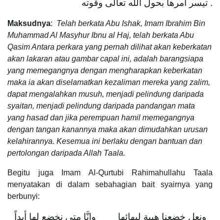
تيسر أمرها بحول الله تعالى وقوته .
Maksudnya
:
Telah berkata Abu Ishak, Imam Ibrahim Bin
Muhammad Al Masyhur Ibnu al Haj, telah berkata Abu
Qasim Antara perkara yang pernah dilihat akan keberkatan
akan lakaran atau gambar capal ini, adalah barangsiapa
yang memegangnya dengan mengharapkan keberkatan
maka ia akan diselamatkan kezaliman mereka yang zalim,
dapat mengalahkan musuh, menjadi pelindung daripada
syaitan, menjadi pelindung daripada pandangan mata
yang hasad dan jika perempuan hamil memegangnya
dengan tangan kanannya maka akan dimudahkan urusan
kelahirannya. Kesemua ini berlaku dengan bantuan dan
pertolongan daripada Allah Taala.
Begitu juga Imam Al-Qurtubi Rahimahullahu Taala
menyatakan di dalam sebahagian bait syairnya yang
berbunyi:
ونعلِ خضعنا هيبة لبهائها وإنَّا متى نخضع لها أبداً