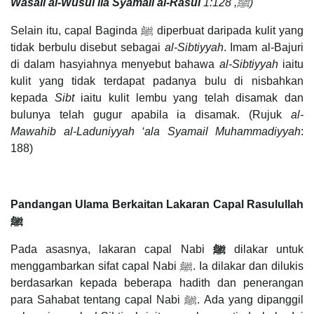
Wasail al-Wusul ila Syamail al-Rasul
ﷺ
, 1:128)
Selain itu, capal Baginda ﷺ diperbuat daripada kulit yang
tidak berbulu disebut sebagai
al-Sibtiyyah
. Imam al-Bajuri
di dalam hasyiahnya menyebut bahawa
al-Sibtiyyah
iaitu
kulit yang tidak terdapat padanya bulu di nisbahkan
kepada
Sibt
iaitu kulit lembu yang telah disamak dan
bulunya telah gugur apabila ia disamak. (Rujuk
al-
Mawahib al-Laduniyyah ‘ala Syamail Muhammadiyyah
:
188)
Pandangan Ulama Berkaitan Lakaran Capal Rasulullah
ﷺ
Pada asasnya, lakaran capal Nabi
ﷺ
dilakar untuk
menggambarkan sifat capal Nabi ﷺ. Ia dilakar dan dilukis
berdasarkan kepada beberapa hadith dan penerangan
para Sahabat tentang capal Nabi ﷺ. Ada yang dipanggil