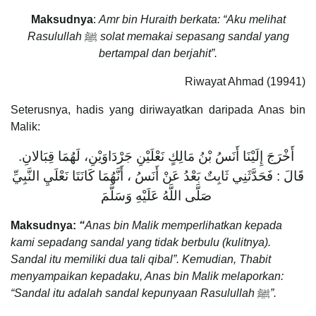
Maksudnya
:
Amr bin Huraith berkata: “Aku melihat
Rasulullah
ﷺ
solat memakai sepasang sandal yang
bertampal dan berjahit”.
Riwayat Ahmad (19941)
Seterusnya, hadis yang diriwayatkan daripada Anas bin
Malik:
‏ أَخْرَجَ إِلَيْنَا أَنَسُ بْنُ مَالِكٍ نَعْلَيْنِ جَرْدَاوَيْنِ، لَهُمَا قِبَالانِ‏.‏
قَالَ : فَحَدَّثَنِي ثَابِتٌ بَعْدُ عَنْ أَنَسُ ، أَنَّهُمَا كَانَتَا نَعْلَيِ النَّبِيِّ
صَلَّى اللَّهُ عَلَيْهِ وَسَلَّمَ
Maksudnya:
“
Anas bin Malik memperlihatkan kepada
kami sepadang sandal yang tidak berbulu (kulitnya).
Sandal itu memiliki dua tali qibal”. Kemudian, Thabit
menyampaikan kepadaku, Anas bin Malik melaporkan:
“Sandal itu adalah sandal kepunyaan Rasulullah
ﷺ
”.