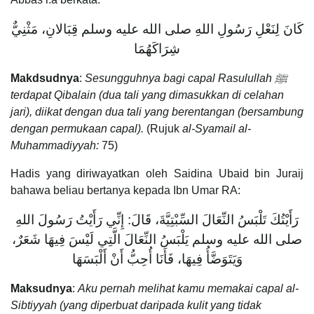
كَانَ لِنَعْلِ رَسُولِ اللهِ صلى الله عليه وسلم قِبَالانِ، مَثْنِيٌّ
شِرَاكَهُمَا‏
Makdsudnya
:
Sesungguhnya bagi capal Rasulullah ﷺ
terdapat Qibalain (dua tali yang dimasukkan di celahan
jari), diikat dengan dua tali yang berentangan (bersambung
dengan permukaan capal).
(Rujuk
al-Syamail al-
Muhammadiyyah:
75)
Hadis yang diriwayatkan oleh Saidina Ubaid bin Juraij
bahawa beliau bertanya kepada Ibn Umar RA:
رَأَيْتُكَ تَلْبَسُ النِّعَالَ السِّبْتِيَّةَ، قَالَ‏:‏ إِنِّي رَأَيْتُ رَسُولَ اللهِ
صلى الله عليه وسلم يَلْبَسُ النِّعَالَ الَّتِي لَيْسَ فِيهَا شَعَرٌ،
وَيَتَوَضَّأُ فِيهَا، فَأَنَا أُحِبُّ أَنْ أَلْبَسَهَا
Maksudnya
:
Aku pernah melihat kamu memakai capal al-
Sibtiyyah (yang diperbuat daripada kulit yang tidak