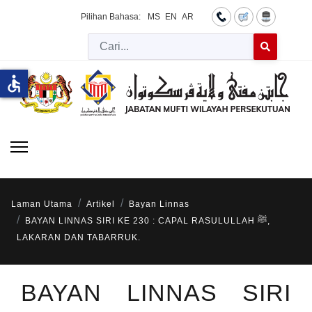
Pilihan Bahasa:
MS
EN
AR
Cari
Type 2 or more 
accessible
Laman Utama
Artikel
Bayan Linnas
BAYAN LINNAS SIRI KE 230 : CAPAL RASULULLAH ﷺ,
LAKARAN DAN TABARRUK.
BAYAN LINNAS SIRI