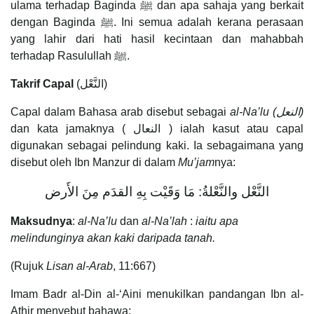
ulama terhadap Baginda ﷺ dan apa sahaja yang berkait
dengan Baginda ﷺ. Ini semua adalah kerana perasaan
yang lahir dari hati hasil kecintaan dan mahabbah
terhadap Rasulullah ﷺ.
Takrif Capal
(النَّعْل)
Capal dalam Bahasa arab disebut sebagai
al-Na’lu (
النعل
)
dan kata jamaknya ( النعال ) ialah kasut atau capal
digunakan sebagai pelindung kaki. Ia sebagaimana yang
disebut oleh Ibn Manzur di dalam
Mu’jam
nya:
النَّعْل والنَّعْلةُ: مَا وَقَيْت بِهِ القدَم مِنَ الأَرض
Maksudnya
:
al-Na’lu
dan
al-Na’lah
:
iaitu apa
melindunginya akan kaki daripada tanah.
(Rujuk
Lisan al-Arab
, 11:667)
Imam Badr al-Din al-‘Aini menukilkan pandangan Ibn al-
Athir menyebut bahawa: