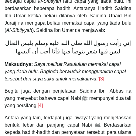
sebagai capal
al-Sibtiyah
iaitu capal yang tiada bulu. Ini
berdasarkan beberapa hadith. Antaranya Hadith Saidina
Ibn Umar ketika beliau ditanya oleh Saidina Ubaid Bin
Juraij r.a mengapa beliau memakai capal yang tiada bulu
(
Al-Sibtiyyah
). Saidina Ibn Umar r.a menjawab:
إني رأيت رسول الله صلى الله عليه وسلم يلبس النعال
ليس فيها شعر يتوضأ فيها فأنا أحب أن ألبسها
Maksudnya:
Saya melihat Rasulullah memakai capal
yang tiada bulu. Baginda berwuduk menggunakan capal
tersebut dan saya suka untuk memakainya
.”
[3]
Begitu juga dengan penjelasan Saidina Ibn ‘Abbas r.a
yang menyebut bahawa capal Nabi ﷺ mempunyai dua tali
yang bersilang.
[4]
Antara yang lain, terdapat juga riwayat yang menjelaskan
bentuk, lebar dan panjang capal Nabi ﷺ. Berdasarkan
kepada hadith-hadith dan pernyataan tersebut, para ulama