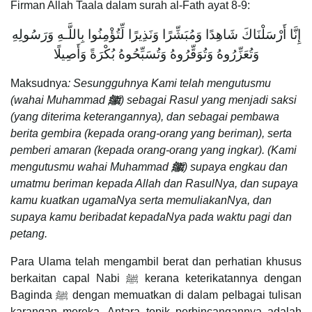
Firman Allah Taala dalam surah al-Fath ayat 8-9:
إِنَّا أَرْسَلْنَاكَ شَاهِدًا وَمُبَشِّرًا وَنَذِيرًا لِّتُؤْمِنُوا بِاللَّـهِ وَرَسُولِهِ
وَتُعَزِّرُوهُ وَتُوَقِّرُوهُ وَتُسَبِّحُوهُ بُكْرَةً وَأَصِيلًا
Maksudnya
: Sesungguhnya Kami telah mengutusmu
(wahai Muhammad
ﷺ
) sebagai Rasul yang menjadi saksi
(yang diterima keterangannya), dan sebagai pembawa
berita gembira (kepada orang-orang yang beriman), serta
pemberi amaran (kepada orang-orang yang ingkar). (Kami
mengutusmu wahai Muhammad
ﷺ
) supaya engkau dan
umatmu beriman kepada Allah dan RasulNya, dan supaya
kamu kuatkan ugamaNya serta memuliakanNya, dan
supaya kamu beribadat kepadaNya pada waktu pagi dan
petang.
Para Ulama telah mengambil berat dan perhatian khusus
berkaitan capal Nabi ﷺ kerana keterikatannya dengan
Baginda ﷺ dengan memuatkan di dalam pelbagai tulisan
karangan mereka. Antara topik perbincangannya adalah