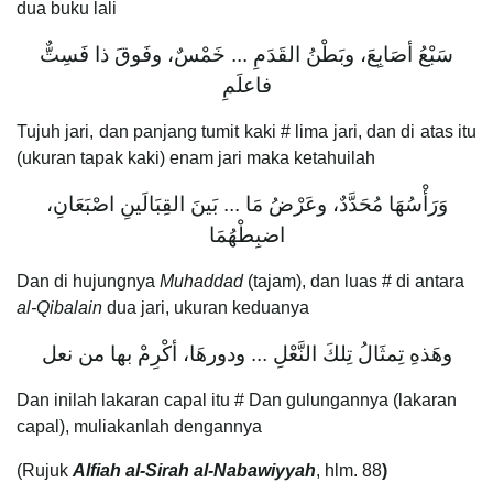
dua buku lali
سَبْعُ أصَابِعَ، وبَطْنُ القَدَمِ ... خَمْسٌ، وفَوقَ ذا فَسِتٌّ
فاعلَمِ
Tujuh jari, dan panjang tumit kaki # lima jari, dan di atas itu
(ukuran tapak kaki) enam jari maka ketahuilah
وَرَأْسُهَا مُحَدَّدٌ، وعَرْضُ مَا ... بَينَ القِبَالَينِ اصْبَعَانِ،
اضبِطْهُمَا
Dan di hujungnya
Muhaddad
(tajam), dan luas # di antara
al-Qibalain
dua jari, ukuran keduanya
وهَذهِ تِمثَالُ تِلكَ النَّعْلِ ... ودورهَا، أكْرِمْ بها من نعل
Dan inilah lakaran capal itu # Dan gulungannya (lakaran
capal), muliakanlah dengannya
(Rujuk
Alfiah al-Sirah al-Nabawiyyah
, hlm. 88
)