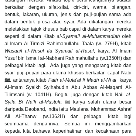
berkaitan dengan sifat-sifat, ciri-ciri, warna, bilangan,
bentuk, lakaran, ukuran, jenis dan puji-pujian sama ada
dalam bentuk prosa atau syair. Ada dikalangan mereka
meletakkan tajuk khusus bab capal di dalam karya mereka
seperti di dalam Kitab
al-Syamail al-Muhammadiah
oleh
al-Imam Al-Tirmizi Rahimahullahu Taala (w. 279H), kitab
Wasaail al-Wusul ila Syamail al-Rasul
, karya Al Imam
Yusuf bin Ismail al-Nabhani Rahimahullahu (w.1350H) dan
pelbagai kitab lagi. Ada juga yang mengarang kitab dan
syair puji-pujian para ulama khusus berkaitan capal Nabi
ﷺ
,
antaranya kitab
Fath al-Muta’al fi Madh al-Ni’al
karya
Al-Imam Syeikh Syihabudin Abu Abbas Al-Maqarri Al-
Tilimsani (w. 1041H). Begitu juga dengan kitab Nail
al-
Syifa Bi Na’li al-Mustofa
ﷺ karya salah ulama besar
daripada Deoband, India iaitu Maulana Muhammad Ashraf
Ali Al-Thanwi (w.1362H) dan pelbagai kitab lagi
seumpama dengannya. Semua ini menggambarkan
kepada kita bahawa keperihatinan dan kecaknaan para