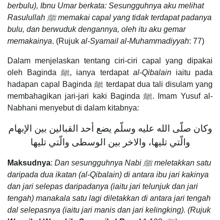
berbulu), Ibnu Umar berkata: Sesungguhnya aku melihat
Rasulullah ﷺ memakai capal yang tidak terdapat padanya
bulu, dan berwuduk dengannya, oleh itu aku gemar
memakainya
. (Rujuk
al-Syamail al-Muhammadiyyah
: 77)
Dalam menjelaskan tentang ciri-ciri capal yang dipakai
oleh Baginda ﷺ, ianya terdapat
al-Qibalain
iaitu pada
hadapan capal Baginda ﷺ terdapat dua tali disulam yang
membahagikan jari-jari kaki Baginda ﷺ. Imam Yusuf al-
Nabhani menyebut di dalam kitabnya:
وكان صلّى الله عليه وسلّم يضع أحد القبالين بين الإبهام
والّتي تليها، والاخر بين الوسطى والّتي تليها
Maksudnya
:
Dan sesungguhnya Nabi ﷺ meletakkan satu
daripada dua ikatan (al-Qibalain) di antara ibu jari kakinya
dan jari selepas daripadanya (iaitu jari telunjuk dan jari
tengah) manakala satu lagi diletakkan di antara jari tengah
dal selepasnya (iaitu jari manis dan jari kelingking). (Rujuk