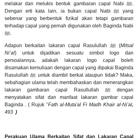
melakar dan melukis bentuk gambaran capal Nabi ﷺ.
Dengan erti kata lain, ia bukan capal Nabi ﷺ yang
sebenar yang berbentuk fizikal akan tetapi gambaran
terhadap capal yang pernah digunakan oleh Baginda Nabi
ﷺ.
Adapun berkaitan lakaran capal Rasulullah ﷺ (
Mitsal
Ni’al
) untuk dijadikan sesuatu simbol logo dan
persoalannya, adakah lakaran logo capal boleh
disamakan kemuliaan dengan capal yang dipakai Baginda
Rasulullah ﷺ untuk diambil berkat ataupun tidak? Maka,
sebahagian ulama telah membahaskan dan menerangkan
lakaran gambaran capal Rasullullah ﷺ dengan
menyatakan sifat dan manfaat lakaran gambar capal
Baginda . ( Rujuk "
Fath al-Muta'al Fi Madh Khair al-Ni'al
,
493
)
Perakuan Ulama Berkaitan Sifat dan Lakaran Capal