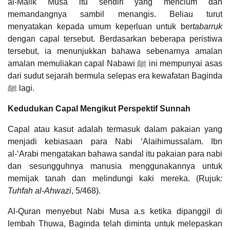
al-Malik Musa itu sendiri yang mencium dan
memandangnya sambil menangis. Beliau turut
menyatakan kepada umum keperluan untuk ber
tabarruk
dengan capal tersebut. Berdasarkan beberapa peristiwa
tersebut, ia menunjukkan bahawa sebenarnya amalan
amalan memuliakan capal Nabawi ﷺ ini mempunyai asas
dari sudut sejarah bermula selepas era kewafatan Baginda
ﷺ lagi.
Kedudukan Capal Mengikut Perspektif Sunnah
Capal atau kasut adalah termasuk dalam pakaian yang
menjadi kebiasaan para Nabi ‘Alaihimussalam. Ibn
al-‘Arabi mengatakan bahawa sandal itu pakaian para nabi
dan sesungguhnya manusia menggunakannya untuk
memijak tanah dan melindungi kaki mereka. (Rujuk
:
Tuhfah al-Ahwazi
, 5/468).
Al-Quran menyebut Nabi Musa a.s ketika dipanggil di
lembah Thuwa, Baginda telah diminta untuk melepaskan