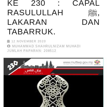
KE 230 : CAPAL
RASULULLAH ﷺ,
LAKARAN DAN
TABARRUK.
12 NOVEMBER 2020
MUHAMMAD SHAHRULNIZAM MUHADI
JUMLAH PAPARAN: 208512