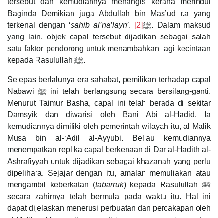
tersebut dan kemudiannya menangis kerana merindui
Baginda Demikian juga Abdullah bin Mas’ud r.a yang
terkenal dengan ‘
sahib al’na’layn’
[2]
. ﷺ
. Dalam maksud
yang lain, objek capal tersebut dijadikan sebagai salah
satu faktor pendorong untuk menambahkan lagi kecintaan
kepada Rasulullah ﷺ.
Selepas berlalunya era sahabat, pemilikan terhadap capal
Nabawi ﷺ ini telah berlangsung secara bersilang-ganti.
Menurut Taimur Basha, capal ini telah berada di sekitar
Damsyik dan diwarisi oleh Bani Abi al-Hadid. Ia
kemudiannya dimiliki oleh pemerintah wilayah itu, al-Malik
Musa bin al-‘Adil al-Ayyubi. Beliau kemudiannya
menempatkan replika capal berkenaan di Dar al-Hadith al-
Ashrafiyyah untuk dijadikan sebagai khazanah yang perlu
dipelihara. Sejajar dengan itu, amalan memuliakan atau
mengambil keberkatan (
tabarruk
) kepada Rasulullah ﷺ
secara zahirnya telah bermula pada waktu itu. Hal ini
dapat dijelaskan menerusi perbuatan dan percakapan oleh