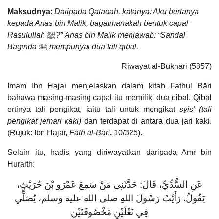
Maksudnya
:
Daripada Qatadah, katanya: Aku bertanya
kepada Anas bin Malik, bagaimanakah bentuk capal
Rasulullah
ﷺ
?” Anas bin Malik menjawab: “Sandal
Baginda
ﷺ
mempunyai dua tali qibal.
Riwayat al-Bukhari (5857)
Imam Ibn Hajar menjelaskan dalam kitab Fathul Bāri
bahawa masing-masing capal itu memiliki dua qibal. Qibal
ertinya tali pengikat, iaitu tali untuk mengikat
syis’ (tali
pengikat jemari kaki)
dan terdapat di antara dua jari kaki.
(Rujuk: Ibn Hajar,
Fath al-Bari
,
10/325).
Selain itu, hadis yang diriwayatkan daripada Amr bin
Huraith:
عَنِ السُّدِّيِّ، قَالَ‏:‏ حَدَّثَنِي مَنْ سَمِعَ عَمْرَو بْنَ حُرَيْثٍ،
يَقُولُ‏:‏ رَأَيْتُ رَسُولَ اللهِ صلى الله عليه وسلم، يُصَلِّي
فِي نَعْلَيْنِ مَخْصُوفَتَيْن