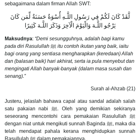
sebagaimana dalam firman Allah SWT:
لَّقَدْ كَانَ لَكُمْ فِي رَسُولِ اللَّـهِ أُسْوَةٌ حَسَنَةٌ لِّمَن كَانَ
يَرْجُو اللَّـهَ وَالْيَوْمَ الْآخِرَ وَذَكَرَ اللَّـهَ كَثِيرًا
Maksudnya
:
“Demi sesungguhnya, adalah bagi kamu
pada diri Rasulullah
ﷺ
itu contoh ikutan yang baik, iaitu
bagi orang yang sentiasa mengharapkan (keredaan) Allah
dan (balasan baik) hari akhirat, serta ia pula menyebut dan
mengingati Allah banyak-banyak (dalam masa susah dan
senang).”
Surah al-Ahzab (21)
Justeru, jelaslah bahawa capal atau sandal adalah salah
satu pakaian nabi ﷺ. Oleh yang demikian sekiranya
seseorang mencontohi cara pemakaian Rasulullah ﷺ
dengan niat untuk mengikuti sunnah Baginda ﷺ, maka dia
telah mendapat pahala kerana menghidupkan sunnah
Rasullulah ﷺ dalam pemakaiannya.