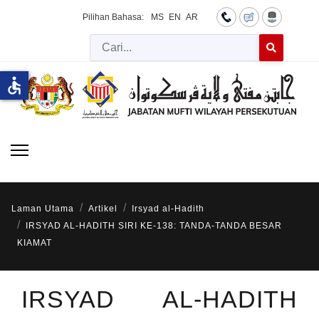
Pilihan Bahasa:
MS
EN
AR
Cari
Type 2 or more 
accessible
Laman Utama
Artikel
Irsyad al-Hadith
IRSYAD AL-HADITH SIRI KE-138: TANDA-TANDA BESAR
KIAMAT
IRSYAD AL-HADITH