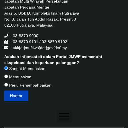
Jabatan Mufti Wilayah Persekutuan
Jabatan Perdana Menteri
Aras 5, Blok D, Kompleks Islam Putrajaya
No. 3, Jalan Tun Abdul Razak, Presint 3
62100 Putrajaya, Malaysia.
: 03-8870 9000
: 03-8870 9101 / 03-8870 9102
: ukk[at]muftiwp[dot]gov[dot]my
Adakah infomasi di dalam Portal JMWP memenuhi
ekspektasi dan keperluan pelanggan?
Sangat Memuaskan
Memuaskan
Perlu Penambahbaikan