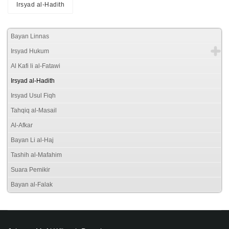
Irsyad al-Hadith
Bayan Linnas
Irsyad Hukum
Al Kafi li al-Fatawi
Irsyad al-Hadith
Irsyad Usul Fiqh
Tahqiq al-Masail
Al-Afkar
Bayan Li al-Haj
Tashih al-Mafahim
Suara Pemikir
Bayan al-Falak