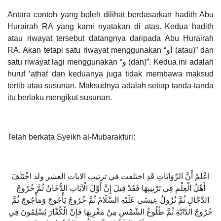
Antara contoh yang boleh dilihat berdasarkan hadith Abu
Hurairah RA yang kami nyatakan di atas. Kedua hadith
atau riwayat tersebut datangnya daripada Abu Hurairah
RA. Akan tetapi satu riwayat menggunakan “أو (atau)” dan
satu riwayat lagi menggunakan “و (dan)”. Kedua ini adalah
huruf ‘athaf dan keduanya juga tidak membawa maksud
tertib atau susunan. Maksudnya adalah setiap tanda-tanda
itu berlaku mengikut susunan.
Telah berkata Syeikh al-Mubarakfuri:
اعْلَمْ أَنَّ الرِّوَايَاتِ قَدِ اختلفت في ترتيب الايات العشر ولذ اخْتَلَفَ
أَهْلُ الْعِلْمِ فِي تَرْتِيبِهَا فَقَدْ قِيلَ إِنَّ أَوَّلَ الْآيَاتِ الدُّخَانُ ثُمَّ خُرُوجُ
الدَّجَّالِ ثُمَّ نُزُولُ عِيسَى عَلَيْهِ السَّلَامُ ثُمَّ خُرُوجُ يَأْجُوجَ وَمَأْجُوجَ ثُمَّ
خُرُوجُ الدَّابَّةِ ثُمَّ طُلُوعُ الشَّمْسِ مِنْ مَغْرِبِهَا فَإِنَّ الْكُفَّارَ يُسْلِمُونَ فِي