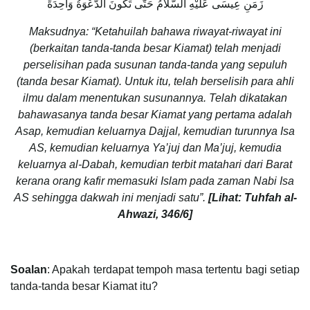
زَمَنِ عِيسَى عَلَيْهِ السَّلَامُ حَتَّى تَكُونَ الدَّعْوَةُ وَاحِدَةً
Maksudnya: “Ketahuilah bahawa riwayat-riwayat ini
(berkaitan tanda-tanda besar Kiamat) telah menjadi
perselisihan pada susunan tanda-tanda yang sepuluh
(tanda besar Kiamat). Untuk itu, telah berselisih para ahli
ilmu dalam menentukan susunannya. Telah dikatakan
bahawasanya tanda besar Kiamat yang pertama adalah
Asap, kemudian keluarnya Dajjal, kemudian turunnya Isa
AS, kemudian keluarnya Ya’juj dan Ma’juj, kemudia
keluarnya al-Dabah, kemudian terbit matahari dari Barat
kerana orang kafir memasuki Islam pada zaman Nabi Isa
AS sehingga dakwah ini menjadi satu”.
[Lihat: Tuhfah al-
Ahwazi, 346/6]
Soalan
: Apakah terdapat tempoh masa tertentu bagi setiap
tanda-tanda besar Kiamat itu?