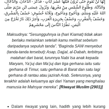
إِنَّهَا لَنْ تَقُومَ حَتَّى تَرَوْنَ قَبْلَهَا عَشْرَ آيَاتٍ - فَذَكَرَ - الدُّخَانَ، وَالدَّجَّالَ،
وَالدَّابَّةَ، وَطُلُوعَ الشَّمْسِ مِنْ مَغْرِبِهَا، وَنُزُولَ عِيسَى ابْنِ مَرْيَمَ صَلَّى
اللهُ عَلَيْهِ وَسَلَّمَ، وَيَأَجُوجَ وَمَأْجُوجَ، وَثَلَاثَةَ خُسُوفٍ: خَسْفٌ بِالْمَشْرِقِ،
وَخَسْفٌ بِالْمَغْرِبِ، وَخَسْفٌ بِجَزِيرَةِ الْعَرَبِ، وَآخِرُ ذَلِكَ نَارٌ تَخْرُجُ مِنَ
الْيَمَنِ، تَطْرُدُ النَّاسَ إِلَى مَحْشَرِهِمْ
Maksudnya: “Sesungguhnya ia (hari Kiamat) tidak akan
berlaku melainkan setelah kamu melihat sebelum
daripadanya sepuluh tanda”. “Baginda SAW menyebut
(tanda-tanda tersebut): Asap, Dajjal, al-Dabah, terbitnya
matahari dari barat, turunnya Nabi Isa anak kepada
Maryam, Ya’juj dan Ma’juj dan tiga gerhana iaitu satu
gerhana di Timur, satu gerhana di Barat dan satu lagi
gerhana di rantau atau jazirah Arab. Seterusnya, yang
terakhir adalah keluarnya api dari Yaman yang menghalau
manusia ke Mahsyar mereka”.
[Riwayat Muslim (2901)]
Dalam riwayat yang lain, hadith yang lebih kurang