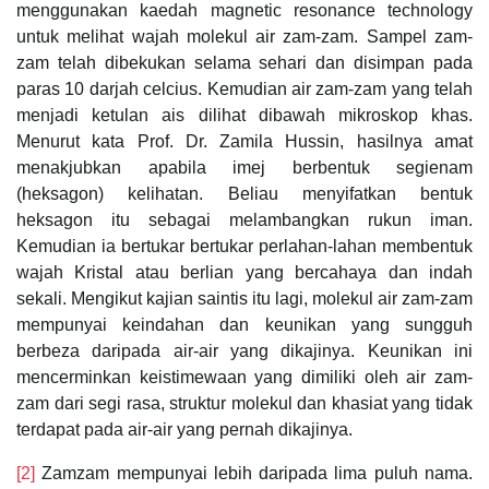
menggunakan kaedah magnetic resonance technology
untuk melihat wajah molekul air zam-zam. Sampel zam-
zam telah dibekukan selama sehari dan disimpan pada
paras 10 darjah celcius. Kemudian air zam-zam yang telah
menjadi ketulan ais dilihat dibawah mikroskop khas.
Menurut kata Prof. Dr. Zamila Hussin, hasilnya amat
menakjubkan apabila imej berbentuk segienam
(heksagon) kelihatan. Beliau menyifatkan bentuk
heksagon itu sebagai melambangkan rukun iman.
Kemudian ia bertukar bertukar perlahan-lahan membentuk
wajah Kristal atau berlian yang bercahaya dan indah
sekali. Mengikut kajian saintis itu lagi, molekul air zam-zam
mempunyai keindahan dan keunikan yang sungguh
berbeza daripada air-air yang dikajinya. Keunikan ini
mencerminkan keistimewaan yang dimiliki oleh air zam-
zam dari segi rasa, struktur molekul dan khasiat yang tidak
terdapat pada air-air yang pernah dikajinya.
[2]
Zamzam mempunyai lebih daripada lima puluh nama.