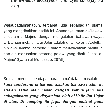
hal al-Hadith al-Masyhur “
”,
مَاءُ زَمْزَمَ، لِمَا شُرِبَ لَهُ
270]
Walaubagaimanapun, terdapat juga sebahagian ulama’
yang mengdhaifkan hadith ini. Antaranya imam al-Nawawi
di dalam al-Majmu’ dengan mengatakan bahawa riwayat
al-Baihaqi melalui jalur Jabir adalah dhaif kerana Abdullah
bin al-Muammal bersendiri dalam meriwayatkan hadith ini
dan dia merupakan seorang perawi yang dhaif. [Lihat: al-
Majmu’ Syarah al-Muhazzab, 267/8]
Setelah meneliti pendapat para ulama’ dalam masalah ini,
kami cenderung untuk mengatakan bahawa hadith ini
adalah sahih atau hasan dengan semua jalur ada
sebagaimana yang dinyatakan oleh al-Hafiz Ibn Hajar
di atas. Di samping itu juga, dengan melihat pada