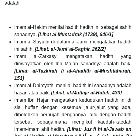
adalah:
Imam al-Hakim menilai hadith hadith ini sebagai sahih
sanadnya.
[Lihat al-Mustadrak (1739), 646/1]
Imam al-Suyuthi di dalam al-Jami’ mengatakan hadith
ini sahih.
[Lihat: al-Jami’ al-Saghir, 262/2]
Imam al-Zarkasyi mengatakan hadith yang
diriwayatkan oleh Ibn Majah sanadnya adalah baik.
[Lihat: al-Tazkirah fi al-Ahadith al-Mushtaharah,
151]
Imam al-Dhimyathi menilai hadith ini sanadnya adalah
hasan atau baik.
[Lihat: al-Muttajir al-Rabih, 433]
Imam Ibn Hajar mengatakan kedudukan hadith ini di
sisi huffaz dengan kesemua jalur-jalur yang ada,
dibolehkan berhujah dengannya iaitu dengan hadith
tersebut sebagaimana mengikut kaedah-kaedah
imam-imam ahli hadith.
[Lihat: Juz fi hi al-Jawab an