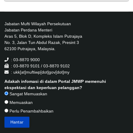
Jabatan Mufti Wilayah Persekutuan
Jabatan Perdana Menteri
Aras 5, Blok D, Kompleks Islam Putrajaya
No. 3, Jalan Tun Abdul Razak, Presint 3
62100 Putrajaya, Malaysia.
: 03-8870 9000
: 03-8870 9101 / 03-8870 9102
: ukk[at]muftiwp[dot]gov[dot]my
Adakah infomasi di dalam Portal JMWP memenuhi
ekspektasi dan keperluan pelanggan?
Sangat Memuaskan
Memuaskan
Perlu Penambahbaikan