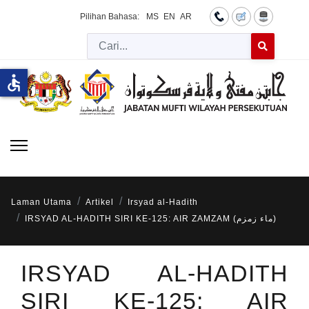
Pilihan Bahasa:
MS
EN
AR
Cari
Type 2 or more 
accessible
Laman Utama
Artikel
Irsyad al-Hadith
IRSYAD AL-HADITH SIRI KE-125: AIR ZAMZAM (ماء زمزم)
IRSYAD AL-HADITH
SIRI KE-125: AIR