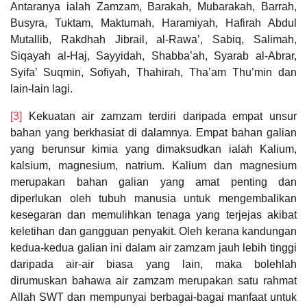
Antaranya ialah Zamzam, Barakah, Mubarakah, Barrah,
Busyra, Tuktam, Maktumah, Haramiyah, Hafirah Abdul
Mutallib, Rakdhah Jibrail, al-Rawa’, Sabiq, Salimah,
Siqayah al-Haj, Sayyidah, Shabba’ah, Syarab al-Abrar,
Syifa’ Suqmin, Sofiyah, Thahirah, Tha’am Thu’min dan
lain-lain lagi.
[3]
Kekuatan air zamzam terdiri daripada empat unsur
bahan yang berkhasiat di dalamnya. Empat bahan galian
yang berunsur kimia yang dimaksudkan ialah Kalium,
kalsium, magnesium, natrium. Kalium dan magnesium
merupakan bahan galian yang amat penting dan
diperlukan oleh tubuh manusia untuk mengembalikan
kesegaran dan memulihkan tenaga yang terjejas akibat
keletihan dan gangguan penyakit. Oleh kerana kandungan
kedua-kedua galian ini dalam air zamzam jauh lebih tinggi
daripada air-air biasa yang lain, maka bolehlah
dirumuskan bahawa air zamzam merupakan satu rahmat
Allah SWT dan mempunyai berbagai-bagai manfaat untuk