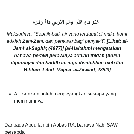
خَيْرُ مَاءٍ عَلَى وَجْهِ الأَرْضِ مَاءُ زَمْزَمَ ،
Maksudnya: “Sebaik-baik air yang terdapat di muka bumi
adalah Zam-Zam. dan penawar bagi penyakit”.
[Lihat: al-
Jami’ al-Saghir, (4077)]
[al-Haitahmi mengatakan
bahawa perawi-perawinya adalah thiqah (boleh
dipercayai dan hadith ini juga disahihkan oleh Ibn
Hibban. Lihat: Majma’ al-Zawaid, 286/3]
Air zamzam boleh mengeyangkan sesiapa yang
meminumnya
Daripada Abdullah bin Abbas RA, bahawa Nabi SAW
bersabda: