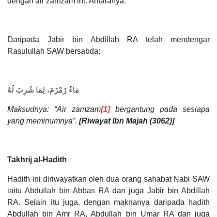
dengan air zamzam ini. Antaranya:
Daripada Jabir bin Abdillah RA telah mendengar
Rasulullah SAW bersabda:
مَاءُ زَمْزَمَ، لِمَا شُرِبَ لَهُ
Maksudnya: “Air zamzam
[1]
bergantung pada sesiapa
yang meminumnya”.
[Riwayat Ibn Majah (3062)]
Takhrij al-Hadith
Hadith ini diriwayatkan oleh dua orang sahabat Nabi SAW
iaitu Abdullah bin Abbas RA dan juga Jabir bin Abdillah
RA. Selain itu juga, dengan maknanya daripada hadith
Abdullah bin Amr RA, Abdullah bin Umar RA dan juga