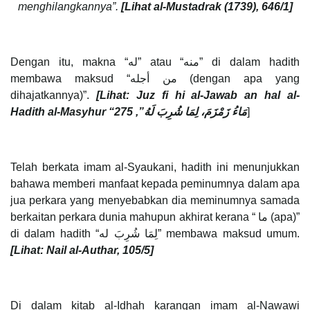
menghilangkannya”.
[Lihat al-Mustadrak (1739), 646/1]
Dengan itu, makna “له” atau “منه” di dalam hadith
membawa maksud “من أجله (dengan apa yang
dihajatkannya)”.
[Lihat: Juz fi hi al-Jawab an hal al-
Hadith al-Masyhur “
”, 275
مَاءُ زَمْزَمَ، لِمَا شُرِبَ لَهُ
]
Telah berkata imam al-Syaukani, hadith ini menunjukkan
bahawa memberi manfaat kepada peminumnya dalam apa
jua perkara yang menyebabkan dia meminumnya samada
berkaitan perkara dunia mahupun akhirat kerana “ ما (apa)”
di dalam hadith “لِمَا شُرِبَ له” membawa maksud umum.
[Lihat: Nail al-Authar, 105/5]
Di dalam kitab al-Idhah karangan imam al-Nawawi