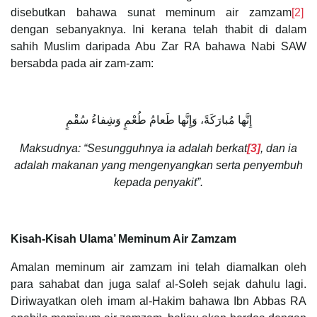
disebutkan bahawa sunat meminum air zamzam
[2]
dengan sebanyaknya. Ini kerana telah thabit di dalam
sahih Muslim daripada Abu Zar RA bahawa Nabi SAW
bersabda pada air zam-zam:
إِنَّها مُبارَكَةً، وَإِنَّها طَعامُ طُعْمٍ وَشِفاءُ سُقْمٍ
Maksudnya: “Sesungguhnya ia adalah berkat
[3]
, dan ia
adalah makanan yang mengenyangkan serta penyembuh
kepada penyakit”.
Kisah-Kisah Ulama’ Meminum Air Zamzam
Amalan meminum air zamzam ini telah diamalkan oleh
para sahabat dan juga salaf al-Soleh sejak dahulu lagi.
Diriwayatkan oleh imam al-Hakim bahawa Ibn Abbas RA