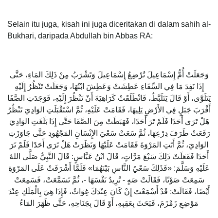
Selain itu juga, kisah ini juga diceritakan di dalam sahih al-
Bukhari, daripada Abdullah bin Abbas RA:
وَجَعَلَتْ أُمُّ إِسْمَاعِيلَ تُرْضِعُ إِسْمَاعِيلَ وَتَشْرَبُ مِنْ ذَلِكَ المَاءِ، حَتَّى
إِذَا نَفِدَ مَا فِي السِّقَاءِ عَطِشَتْ وَعَطِشَ ابْنُهَا، وَجَعَلَتْ تَنْظُرُ إِلَيْهِ
يَتَلَوَّى، أَوْ قَالَ يَتَلَبَّطُ، فَانْطَلَقَتْ كَرَاهِيَةَ أَنْ تَنْظُرَ إِلَيْهِ، فَوَجَدَتِ الصَّفَا
أَقْرَبَ جَبَلٍ فِي الأَرْضِ يَلِيهَا، فَقَامَتْ عَلَيْهِ، ثُمَّ اسْتَقْبَلَتِ الوَادِيَ تَنْظُرُ
هَلْ تَرَى أَحَدًا فَلَمْ تَرَ أَحَدًا، فَهَبَطَتْ مِنَ الصَّفَا حَتَّى إِذَا بَلَغَتِ الوَادِيَ
رَفَعَتْ طَرَفَ دِرْعِهَا، ثُمَّ سَعَتْ سَعْيَ الإِنْسَانِ المَجْهُودِ حَتَّى جَاوَزَتِ
الوَادِيَ، ثُمَّ أَتَتِ المَرْوَةَ فَقَامَتْ عَلَيْهَا وَنَظَرَتْ هَلْ تَرَى أَحَدًا فَلَمْ تَرَ
أَحَدًا فَفَعَلَتْ ذَلِكَ سَبْعَ مَرَّاتٍ، قَالَ ابْنُ عَبَّاسٍ: قَالَ النَّبِيُّ صَلَّى اللهُ
عَلَيْهِ وَسَلَّمَ: «فَذَلِكَ سَعْيُ النَّاسِ بَيْنَهُمَا» فَلَمَّا أَشْرَفَتْ عَلَى المَرْوَةِ
سَمِعَتْ صَوْتًا، فَقَالَتْ صَهٍ - تُرِيدُ نَفْسَهَا -، ثُمَّ تَسَمَّعَتْ، فَسَمِعَتْ
أَيْضًا، فَقَالَتْ: قَدْ أَسْمَعْتَ إِنْ كَانَ عِنْدَكَ غِوَاثٌ، فَإِذَا هِيَ بِالْمَلَكِ عِنْدَ
مَوْضِعِ زَمْزَمَ، فَبَحَثَ بِعَقِبِهِ، أَوْ قَالَ بِجَنَاحِهِ، حَتَّى ظَهَرَ المَاءُ