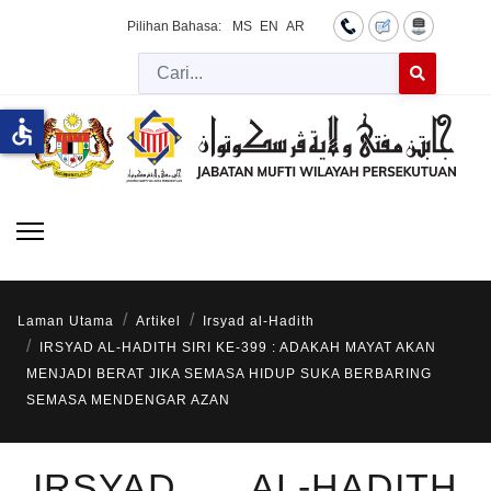
Pilihan Bahasa:
MS
EN
AR
Cari
Type 2 or more 
accessible
Laman Utama
Artikel
Irsyad al-Hadith
IRSYAD AL-HADITH SIRI KE-399 : ADAKAH MAYAT AKAN
MENJADI BERAT JIKA SEMASA HIDUP SUKA BERBARING
SEMASA MENDENGAR AZAN
IRSYAD AL-HADITH