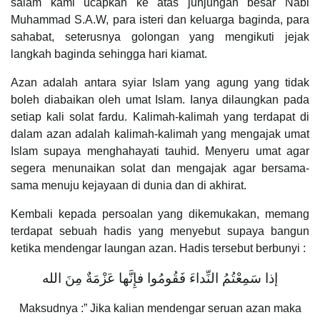
salam kami ucapkan ke atas junjungan besar Nabi
Muhammad S.A.W, para isteri dan keluarga baginda, para
sahabat, seterusnya golongan yang mengikuti jejak
langkah baginda sehingga hari kiamat.
Azan adalah antara syiar Islam yang agung yang tidak
boleh diabaikan oleh umat Islam. Ianya dilaungkan pada
setiap kali solat fardu. Kalimah-kalimah yang terdapat di
dalam azan adalah kalimah-kalimah yang mengajak umat
Islam supaya menghahayati tauhid. Menyeru umat agar
segera menunaikan solat dan mengajak agar bersama-
sama menuju kejayaan di dunia dan di akhirat.
Kembali kepada persoalan yang dikemukakan, memang
terdapat sebuah hadis yang menyebut supaya bangun
ketika mendengar laungan azan. Hadis tersebut berbunyi :
إذا سَمِعْتُمُ النِّداءَ فَقُومُوا فإِنَّها عَزْمَةٌ مِنَ الله
Maksudnya :” Jika kalian mendengar seruan azan maka