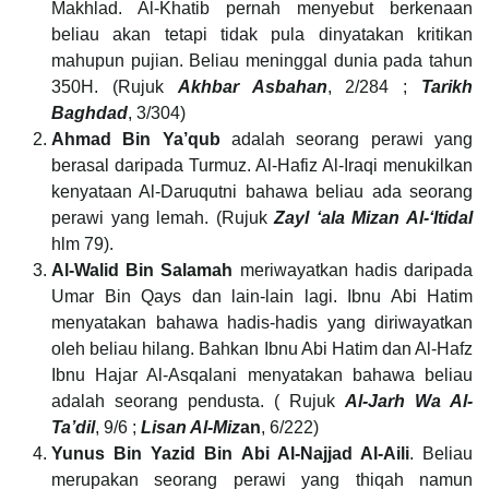
Makhlad. Al-Khatib pernah menyebut berkenaan
beliau akan tetapi tidak pula dinyatakan kritikan
mahupun pujian. Beliau meninggal dunia pada tahun
350H. (Rujuk
Akhbar Asbahan
, 2/284 ;
Tarikh
Baghdad
, 3/304)
Ahmad Bin Ya’qub
adalah seorang perawi yang
berasal daripada Turmuz. Al-Hafiz Al-Iraqi menukilkan
kenyataan Al-Daruqutni bahawa beliau ada seorang
perawi yang lemah. (Rujuk
Zayl ‘ala Mizan Al-‘Itidal
hlm 79).
Al-Walid Bin Salamah
meriwayatkan hadis daripada
Umar Bin Qays dan lain-lain lagi. Ibnu Abi Hatim
menyatakan bahawa hadis-hadis yang diriwayatkan
oleh beliau hilang. Bahkan Ibnu Abi Hatim dan Al-Hafz
Ibnu Hajar Al-Asqalani menyatakan bahawa beliau
adalah seorang pendusta. ( Rujuk
Al-Jarh Wa Al-
Ta’dil
, 9/6 ;
Lisan Al-Miz
an
, 6/222)
Yunus Bin Yazid Bin Abi Al-Najjad Al-Aili
. Beliau
merupakan seorang perawi yang thiqah namun