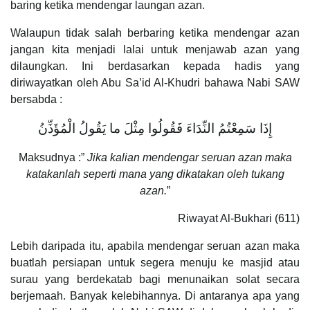
baring ketika mendengar laungan azan.
Walaupun tidak salah berbaring ketika mendengar azan
jangan kita menjadi lalai untuk menjawab azan yang
dilaungkan. Ini berdasarkan kepada hadis yang
diriwayatkan oleh Abu Sa’id Al-Khudri bahawa Nabi SAW
bersabda :
إِذَا سَمِعْتُمُ النِّدَاءَ فَقُولُوا مِثْلَ ما يَقُولُ الْمُؤَذِّنُ
Maksudnya :”
Jika kalian mendengar seruan azan maka
katakanlah seperti mana yang dikatakan oleh tukang
azan.
”
Riwayat Al-Bukhari (611)
Lebih daripada itu, apabila mendengar seruan azan maka
buatlah persiapan untuk segera menuju ke masjid atau
surau yang berdekatab bagi menunaikan solat secara
berjemaah. Banyak kelebihannya. Di antaranya apa yang