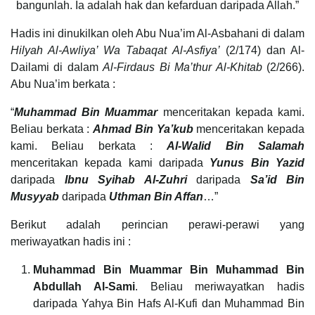
bangunlah. Ia adalah hak dan kefarduan daripada Allah.”
Hadis ini dinukilkan oleh Abu Nua’im Al-Asbahani di dalam
Hilyah Al-Awliya’ Wa Tabaqat Al-Asfiya’
(2/174) dan Al-
Dailami di dalam
Al-Firdaus Bi Ma’thur Al-Khitab
(2/266).
Abu Nua’im berkata :
“
Muhammad Bin Muammar
menceritakan kepada kami.
Beliau berkata :
Ahmad Bin Ya’kub
menceritakan kepada
kami. Beliau berkata :
Al-Walid Bin Salamah
menceritakan kepada kami daripada
Yunus Bin Yazid
daripada
Ibnu Syihab Al-Zuhri
daripada
Sa’id Bin
Musyyab
daripada
Uthman Bin Affan
…”
Berikut adalah perincian perawi-perawi yang
meriwayatkan hadis ini :
Muhammad Bin Muammar Bin Muhammad Bin
Abdullah Al-Sami
. Beliau meriwayatkan hadis
daripada Yahya Bin Hafs Al-Kufi dan Muhammad Bin