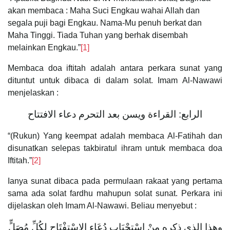
akan membaca : Maha Suci Engkau wahai Allah dan
segala puji bagi Engkau. Nama-Mu penuh berkat dan
Maha Tinggi. Tiada Tuhan yang berhak disembah
melainkan Engkau.”
[1]
Membaca doa iftitah adalah antara perkara sunat yang
dituntut untuk dibaca di dalam solat. Imam Al-Nawawi
menjelaskan :
الرابع: القراءة ويسن بعد التحرم دعاء الافتتاح
“(Rukun) Yang keempat adalah membaca Al-Fatihah dan
disunatkan selepas takbiratul ihram untuk membaca doa
Iftitah.”
[2]
Ianya sunat dibaca pada permulaan rakaat yang pertama
sama ada solat fardhu mahupun solat sunat. Perkara ini
dijelaskan oleh Imam Al-Nawawi. Beliau menyebut :
وهذا الذى ذكره مِنْ اسْتِحْبَابِ دُعَاءِ الِاسْتِفْتَاحِ لِكُلِّ مُصَلٍّ