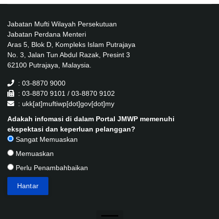
Jabatan Mufti Wilayah Persekutuan
Jabatan Perdana Menteri
Aras 5, Blok D, Kompleks Islam Putrajaya
No. 3, Jalan Tun Abdul Razak, Presint 3
62100 Putrajaya, Malaysia.
: 03-8870 9000
: 03-8870 9101 / 03-8870 9102
: ukk[at]muftiwp[dot]gov[dot]my
Adakah infomasi di dalam Portal JMWP memenuhi
ekspektasi dan keperluan pelanggan?
Sangat Memuaskan
Memuaskan
Perlu Penambahbaikan