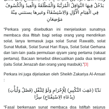
يَدْخُلُ فِيهَا النَّوَافِلُ الْمُرَتَّبَةُ وَالْمُطْلَقَةُ وَالْعِيدُ وَالْكُسُوفُ
فِي الْقِيَامِ الْأَوَّلِ وَالِاسْتِسْقَاءُ وغيرها يستثني مِنْهُ
مَوْضِعَانِ
“Perkara yang disebutkan ini menjelaskan sunatnya
membaca doa Iftitah bagi setiap orang yang mendirikan
solat. Ianya termasuk juga solat Sunat Rawatib, solat
Sunat Mutlak, Solat Sunat Hari Raya, Solat Solat Gerhana
dan lain-lain pada permulaan qiyam yang pertama (rakaat
pertama). Bacaan tersebut dikecualikan pada dua tempat
(iaitu Solat Jenazah dan orang yang masbuk).”
[3]
Perkara ini juga dijelaskan oleh Sheikh Zakariya Al-Ansari
:
(فَصْلٌ وَلْيَأْتِ) نَدْبًا (عَقِبَ التَّكْبِيرِ) لِلْإِحْرَامِ وَلَوْ لِلنَّفْلِ
(بِدُعَاءِ الِاسْتِفْتَاحِ) سِرًّا
“Fasal berkenaan sunat membaca doa Istiftah sejurus