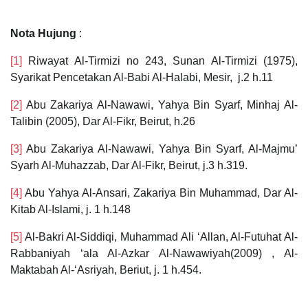
Nota Hujung
:
[1]
Riwayat Al-Tirmizi no 243, Sunan Al-Tirmizi (1975),
Syarikat Pencetakan Al-Babi Al-Halabi, Mesir, j.2 h.11
[2]
Abu Zakariya Al-Nawawi, Yahya Bin Syarf, Minhaj Al-
Talibin (2005), Dar Al-Fikr, Beirut, h.26
[3]
Abu Zakariya Al-Nawawi, Yahya Bin Syarf, Al-Majmu’
Syarh Al-Muhazzab, Dar Al-Fikr, Beirut, j.3 h.319.
[4]
Abu Yahya Al-Ansari, Zakariya Bin Muhammad, Dar Al-
Kitab Al-Islami, j. 1 h.148
[5]
Al-Bakri Al-Siddiqi, Muhammad Ali ‘Allan, Al-Futuhat Al-
Rabbaniyah ‘ala Al-Azkar Al-Nawawiyah(2009) , Al-
Maktabah Al-‘Asriyah, Beriut, j. 1 h.454.