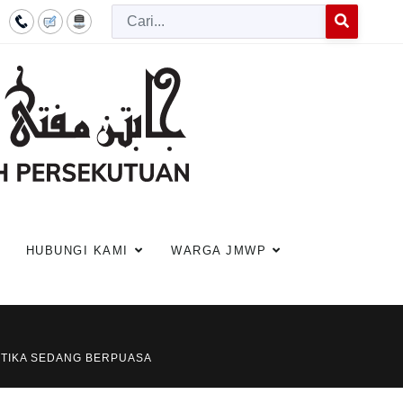
Cari
Type 2 or more c
HUBUNGI KAMI
WARGA JMWP
ETIKA SEDANG BERPUASA