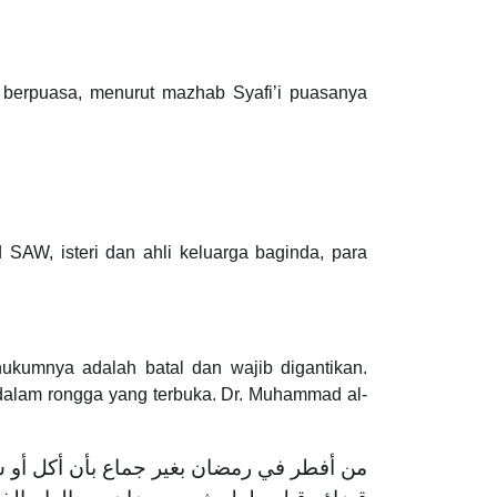
 berpuasa, menurut mazhab Syafi’i puasanya
SAW, isteri dan ahli keluarga baginda, para
kumnya adalah batal dan wajib digantikan.
dalam rongga yang terbuka. Dr. Muhammad al-
من أفطر في رمضان بغير جماع بأن أكل أو ش