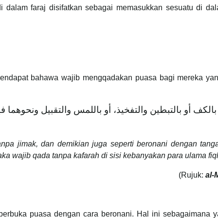
di dalam faraj disifatkan sebagai memasukkan sesuatu di dal
erpendapat bahawa wajib mengqadakan puasa bagi mereka yan
 بالكف أو بالتبطين والتفخيذ، أو باللمس والتقبيل ونحوهما 
npa jimak, dan demikian juga seperti beronani dengan tang
a wajib qada tanpa kafarah di sisi kebanyakan para ulama fiq
(Rujuk:
al-
a berbuka puasa dengan cara beronani. Hal ini sebagaimana y