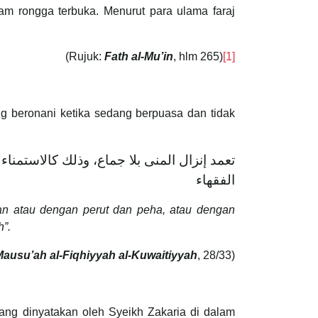
am rongga terbuka. Menurut para ulama faraj
(Rujuk:
Fath al-Mu’in
, hlm 265)
[1]
g beronani ketika sedang berpuasa dan tidak
تعمد إنزال المنى بلا جماع، وذلك كالاستمناء
الفقهاء
an atau dengan perut dan peha, atau dengan
h”.
Mausu’ah al-Fiqhiyyah al-Kuwaitiyyah
, 28/33)
ang dinyatakan oleh Syeikh Zakaria di dalam