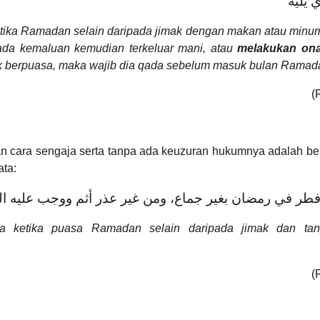
 يليه
tika Ramadan selain daripada jimak dengan makan atau minum,
pada kemaluan kemudian terkeluar mani, atau
melakukan ona
k berpuasa, maka wajib dia qada sebelum masuk bulan Ramada
(
 cara sengaja serta tanpa ada keuzuran hukumnya adalah be
ata:
فطر في رمضان بغير جماع، ومن غير عذر أثم ووجب عليه ال
a ketika puasa Ramadan selain daripada jimak dan ta
(