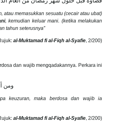
قضاؤه قبل حلول شهر رمضان من العام الذي
 atau memasukkan sesuatu (cecair atau ubat)
ni
, kemudian keluar mani. (ketika melakukan
n tahun seterusnya”
Rujuk:
al-Muktamad fi al-Fiqh al-Syafie
, 2/200)
rdosa dan wajib mengqadakannya. Perkara ini
ومن أ
npa keuzuran, maka berdosa dan wajib ia
Rujuk:
al-Muktamad fi al-Fiqh al-Syafie
, 2/200)