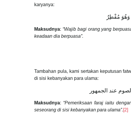
karyanya:
 وَهُوَ مُفْطِرٌ
Maksudnya
:
“Wajib bagi orang yang berpuas
keadaan dia berpuasa”.
Tambahan pula, kami sertakan keputusan fat
di sisi kebanyakan para ulama:
لصوم عند الجمهور
Maksudnya
:
“Pemeriksaan faraj iaitu deng
seseorang di sisi kebanyakan para ulama”.
[2]