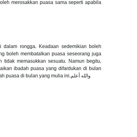
leh merosakkan puasa sama seperti apabila
di dalam rongga. Keadaan sedemikian boleh
ng boleh membatalkan puasa seseorang juga
n tidak memasukkan sesuatu. Namun begitu,
aikan ibadah puasa yang difardukan di bulan
Ramadan. Semoga kita mendapat ganjaran pahala dan diampun segala dosa sepanjang melaksanakan ibadah puasa di bulan yang mulia ini.والله أعلم