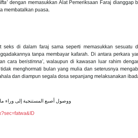
Ifta’
dengan memasukkan Alat Pemeriksaan Faraj dianggap bo
ira membatalkan puasa.
at seks di dalam faraj sama seperti memasukkan sesuatu 
gqadakannya tanpa membayar kafarah. Di antara perkara ya
an cara ber
istimna’
, walaupun di kawasan luar rahim denga
 tidak menghormati bulan yang mulia dan seterusnya mengab
ووصول ‌أصبع ‌المستنجية إلى وراء م
spx?sec=fatwa&ID