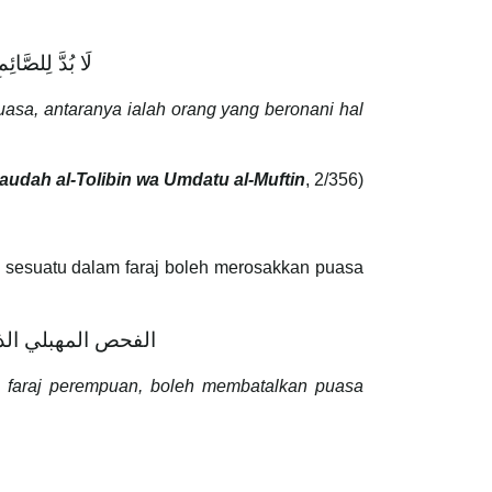
لَا بُدَّ لِلصَّا
asa, antaranya ialah orang yang beronani hal
Raudah al-Tolibin wa Umdatu al-Muftin
, 2/356)
esuatu dalam faraj boleh merosakkan puasa
الفحص المهبلي الذ
m faraj perempuan, boleh membatalkan puasa