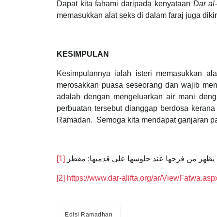
Dapat kita fahami daripada kenyataan
Dar al-
memasukkan alat seks di dalam faraj juga dik
KESIMPULAN
Kesimpulannya ialah isteri memasukkan al
merosakkan puasa seseorang dan wajib men
adalah dengan mengeluarkan air mani deng
perbuatan tersebut dianggap berdosa kerana
[1]
‌ا يظهر من فرجها عند جلوسها على قدميها: مفطر
[2]
https://www.dar-alifta.org/ar/ViewFatwa.a
Edisi Ramadhan