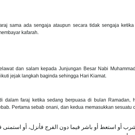
aj sama ada sengaja ataupun secara tidak sengaja ketika
 membayar kafarah.
 selawat dan salam kepada Junjungan Besar Nabi Muhammad 
kuti jejak langkah baginda sehingga Hari Kiamat.
 dalam faraj ketika sedang berpuasa di bulan Ramadan, hu
ebab. Pertama sebab onani, dan kedua memasukkan sesuatu 
رب أو استعط أو باشر فيما دون الفرج فأنزل، أو استمنى ف