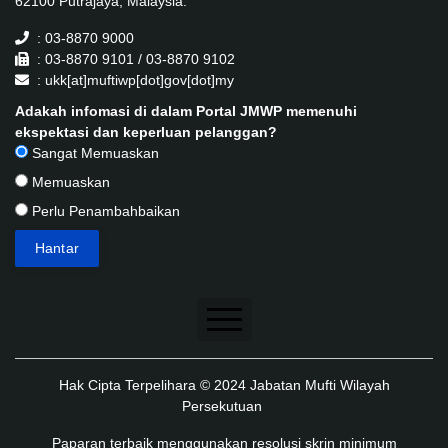
62100 Putrajaya, Malaysia.
: 03-8870 9000
: 03-8870 9101 / 03-8870 9102
: ukk[at]muftiwp[dot]gov[dot]my
Adakah infomasi di dalam Portal JMWP memenuhi
ekspektasi dan keperluan pelanggan?
Sangat Memuaskan
Memuaskan
Perlu Penambahbaikan
Penafian
Hak Cipta Terpelihara © 2024 Jabatan Mufti Wilayah
Dasar Keselamatan
Persekutuan
Dasar Privasi
Paparan terbaik menggunakan resolusi skrin minimum