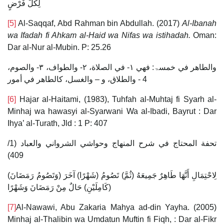
لِكُلِّ فَرْضٍ
[5]
Al-Saqqaf, Abd Rahman bin Abdullah. (2017)
Al-Ibanah
wa Ifadah fi Ahkam al-Haid wa Nifas wa istihadah.
Oman:
Dar al-Nur al-Mubin. P: 25.26
والطاهر في خمسۃ: فهي ۱- في الصلاة، ۲- والطواف، ۳- والصوم،
4 - والطلاق، و – والغسل، كالطاهر في أمور
[6]
Hajar al-Haitami, (1983), Tuhfah al-Muhtaj fi Syarh al-
Minhaj wa hawasyi al-Syarwani Wa al-Ibadi, Bayrut : Dar
Ihya’ al-Turath, Jld : 1 P: 407
تحفة المحتاج في شرح المنهاج وحواشي الشرواني والعباد (1/
409)
(وَتَصُومُ رَمَضَانَ) لِاحْتِمَالِ أَنَّهَا طَاهِرٌ جَمِيعَهُ (ثُمَّ) تَصُومُ (شَهْرًا) آخَرَ
(كَامِلَيْنِ) حَالٌ مِنْ رَمَضَانَ وَشَهْرًا
[7]
Al-Nawawi, Abu Zakaria Mahya ad-din Yayha. (2005)
Minhaj al-Thalibin wa Umdatun Muftin fi Fiqh, : Dar al-Fikr