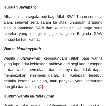
Huraian Jawapan:
Alhamdulillah segala puji bagi Allah SWT Tuhan semesta
alam, selawat serta salam ke atas junjungan teragung
Nabi Muhammad SAW dan ke atas ahli keluarga serta
mereka yang mengikuti jejak langkah Baginda SAW
hingga ke hari kiamat.
Wanita
Mutahayyirah
Wanita
mutahayyirah
(kebingungan) istilah bagi wanita
yang lupa adat kebiasaan haidnya dari segi kadar tempoh
dan waktu permulaan dan akhirnya dan tidak dapat
membezakan jenis-jenis darah.
[1]
Kelupaan tersebut
berlaku kerana kelalaian, atau penyakit yang berlarutan
dan gila dan lain-lain
[2]
Hukum wanita
Mutahayyirah
Wajib ke atas wanita
mutahayyirah
untuk berjaga-jaga