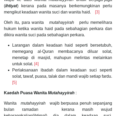
(
ihtiyat
) kerana pada masanya berkemungkinan perlu
mengikut keadaan wanita suci dan wanita haid.
[3]
Oleh itu, para wanita
mutahayyirah
perlu memelihara
hukum ketika wanita haid pada sebahagian perkara dan
dikira wanita suci pada sebahagian perkara.
Larangan dalam keadaan haid seperti bersetubuh,
memegang al-Quran membacanya diluar solat,
menetap di masjid, mahupun melintas melainkan
untuk solat.
[4]
Perlaksanaan ibadah dalam keadaan suci seperti
solat, tawaf, puasa, talak dan mandi wajib setiap fardu.
[5]
Kaedah Puasa Wanita
Mutahayyirah
:
Wanita
mutahayyirah
wajib berpuasa penuh sepanjang
bulan ramadan kerana masih wujud
kebarangkalian(ihtimal) dia dalam keadaan suci.