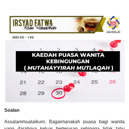
Soalan
Assalammualaikum, Bagaimanakah puasa bagi wanita
yang darahnya keluar berterusan sehingga tidak tahu