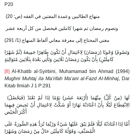
P20
منهاج الطالبين وعمدة المفتين في الفقه (ص: 20)
وتصوم رمضان ثم شهرا كاملين فيحصل من كل أربعة عشر
مغني المحتاج إلى معرفة معاني ألفاظ المنهاج (1/ 291)
وَتَصُومُ) وُجُوبًا (رَمَضَانَ) لِاحْتِمَالِ أَنْ تَكُونَ طَاهِرًا جَمِيعَهُ (ثُمَّ شَهْرًا
كَامِلَيْنِ) بِأَنْ يَكُونَ رَمَضَانُ ثَلَاثِينَ وَتَأْتِي بَعْدَهُ بِثَلَاثِينَ مُتَوَالِيَةٍ
[8]
Al-Khatib al-Syirbini, Muhamamad bin Ahmad (1994)
Mughni Muhtaj ila Ma’rifah Ma’ani al-Fazd Al-Minhaj
, Dar
Kitab Ilmiah J 1 P:291
(فَيَحْصُلُ) لَهَا (مِنْ كُلِّ) مِنْهُمَا (أَرْبَعَةَ عَشَرَ) يَوْمًا إذَا لَمْ تَعْتَدْ
الِانْقِطَاعَ لَيْلًا بِأَنْ اعْتَادَتْهُ نَهَارًا أَوْ شَكَّتْ لِاحْتِمَالِ أَنْ تَحِيضَ فِيهِمَا
أَكْثَرَ الْحَيْض
أَمَّا إذَا اعْتَادَتْهُ لَيْلًا فَلَمْ يَبْقَ عَلَيْهَا شَيْءٌ وَرُبَّمَا تُرَدُّ هَذِهِ الصُّورَةُ عَلَى
الْمُصَنِّفِ، وَقَوْلُهُ كَامِلَيْنِ حَالٌ مِنْ رَمَضَانَ وَشَهْرًا