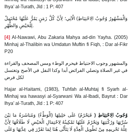
Ihya’ al-Turath, Jld : 1 P: 407
وَالْمَشْهُورُ وُجُوبُ الِاحْتِيَاطِ) الْآتِي؛ لِأَنَّ كُلَّ زَمَنٍ يَمُرُّ عَلَيْهَا مُحْتَمِلٌ
لِلْحَيْضِ وَالطُّهْرِ.
[4]
Al-Nawawi, Abu Zakaria Mahya ad-din Yayha. (2005)
Minhaj al-Thalibin wa Umdatun Muftin fi Fiqh, : Dar al-Fikr
P20
والمشهور وجوب الاحتياط فيحرم الوطء ومس المصحف والقراءة
في غير الصلاة وتصلي الفرائض أبدا وكذا النفل في الأصح وتغتسل
لكل فرض
Hajar al-Haitami, (1983), Tuhfah al-Muhtaj fi Syarh al-
Minhaj wa hawasyi al-Syarwani Wa al-Ibadi, Bayrut : Dar
Ihya’ al-Turath, Jld : 1 P: 407
وُجُوبُ الِاحْتِيَاطِ (
فَيَحْرُمُ) عَلَى حَلِيلِهَا (الْوَطْءُ) وَمُبَاشَرَةُ مَا بَيْنَ
سُرَّتِهَا وَرُكْبَتِهَا وَيَحْرُمُ عَلَيْهَا تَمْكِينُهُ لِاحْتِمَالِ الْحَيْضِ لَا طَلَاقُهَا لِأَنَّ
عِلَّةَ تَحْرِيمِهِ مِنْ تَطْوِيلِ الْعِدَّةِ لَا يَتَأَتَّى هُنَا لِمَا تَقَرَّرَ فِي عِدَّتِهَا وَعَلَى