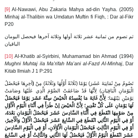
[9]
Al-Nawawi, Abu Zakaria Mahya ad-din Yayha. (2005)
Minhaj al-Thalibin wa Umdatun Muftin fi Fiqh, : Dar al-Fikr
P20
ثم تصوم من ثمانية عشر ثلاثة أولها وثلاثة آخرها فيحصل اليومان
الباقيان
[10]
Al-Khatib al-Syirbini, Muhamamad bin Ahmad (1994)
Mughni Muhtaj ila Ma’rifah Ma’ani al-Fazd Al-Minhaj
, Dar
Kitab Ilmiah J 1 P:291
آخِرِهَا فَيَحْصُلُ
(
تَصُومُ مِنْ ثَمَانِيَةَ عَشَرَ) يَوْمًا (ثَلَاثَةً أَوَّلُهَا وَثَلَاثَةً) مِنْ
الْيَوْمَانِ الْبَاقِيَانِ) لِأَنَّهَا قَدْ ضَاعَفَتْ الصَّوْمَ الَّذِي عَلَيْهَا وَصَامَتْ
يَوْمَيْنِ بَيْنَهُمَا؛
لِأَنَّ غَايَةَ مَا يُفْسِدُهُ الْحَيْضُ سِتَّةَ عَشَرَ يَوْمًا فَيَحْصُلُ
لَهَا يَوْمَانِ عَلَى كُلِّ تَقْدِيرٍ؛ لِأَنَّ الْحَيْضَ إنْ طَرَأَ فِي أَثْنَاءِ الْيَوْمِ الْأَوَّلِ
مِنْ صَوْمِهَا انْقَطَعَ فِي أَثْنَاءِ السَّادِسَ عَشَرَ فَيَحْصُلُ الْيَوْمَانِ بَعْدَهُ،
أَوْ فِي الْيَوْمِ الثَّانِي انْقَطَعَ فِي السَّابِعَ عَشَرَ فَيَحْصُلُ الْأَوَّلُ وَالْأَخِيرُ،
أَوْ فِي الْيَوْمِ الثَّالِثِ فَيَحْصُلُ الْيَوْمَانِ الْأَوَّلَانِ، أَوْ فِي الْيَوْمِ السَّادِسَ
عَشَرَ انْقَطَعَ الْيَوْمُ الْأَوَّلُ فَيَحْصُلُ لَهَا الثَّانِي وَالثَّالِثُ أَوْ فِي السَّابِعَ