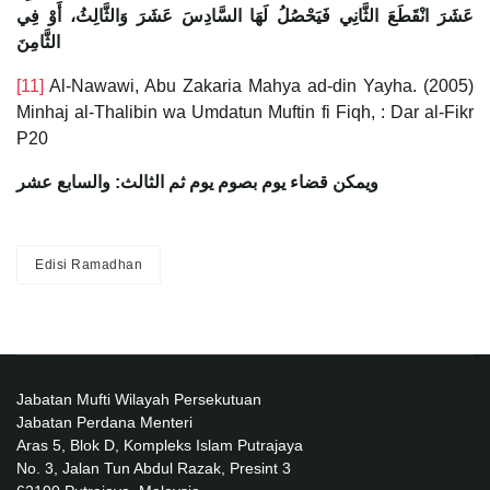
عَشَرَ انْقَطَعَ الثَّانِي فَيَحْصُلُ لَهَا السَّادِسَ عَشَرَ وَالثَّالِثُ، أَوْ فِي
الثَّامِنَ
[11]
Al-Nawawi, Abu Zakaria Mahya ad-din Yayha. (2005)
Minhaj al-Thalibin wa Umdatun Muftin fi Fiqh, : Dar al-Fikr
P20
ويمكن قضاء يوم بصوم يوم ثم الثالث: والسابع عشر
Edisi Ramadhan
Jabatan Mufti Wilayah Persekutuan
Jabatan Perdana Menteri
Aras 5, Blok D, Kompleks Islam Putrajaya
No. 3, Jalan Tun Abdul Razak, Presint 3