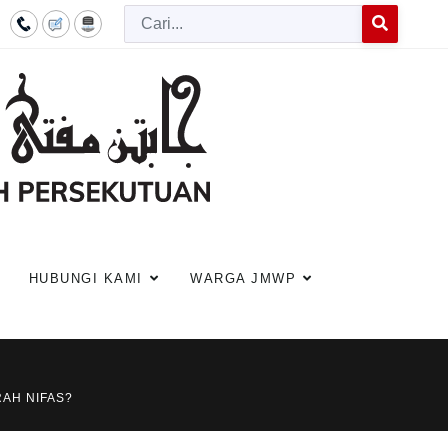
Cari
Type 2 or more c
HUBUNGI KAMI
WARGA JMWP
RAH NIFAS?