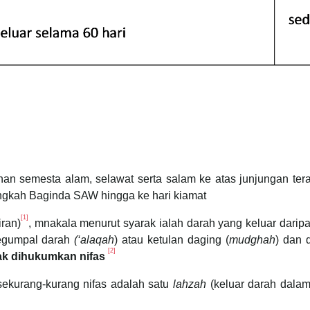
uhan semesta alam, selawat serta salam ke atas junjungan 
angkah Baginda SAW hingga ke hari kiamat
[1]
iran)
, mnakala menurut syarak ialah darah yang keluar darip
segumpal darah
(‘alaqah
) atau ketulan daging (
mudghah
) dan 
[2]
ak dihukumkan nifas
sekurang-kurang nifas adalah satu
lahzah
(keluar darah dala