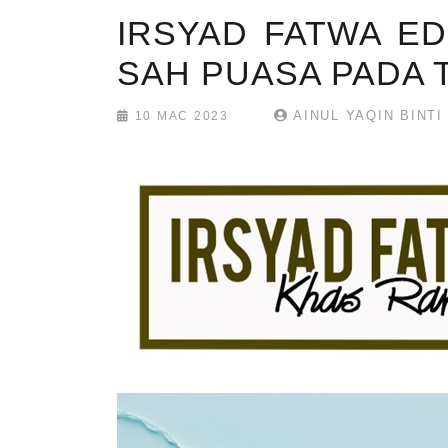
IRSYAD FATWA ED
SAH PUASA PADA 
AINUL YAQIN BINTI
10 MAC 2023