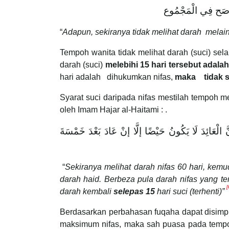
أَصَح فِي الْمَجْمُوع
“
Adapun, sekiranya tidak melihat darah melai
Tempoh wanita tidak melihat darah (suci) se
darah (suci)
melebihi 15 hari tersebut adalah
hari adalah dihukumkan nifas,
maka tidak 
Syarat suci daripada nifas mestilah tempoh m
oleh Imam Hajar al-Haitami : .
 الْعَائِدَ لَا يَكُونُ حَيْضًا إلَّا إنْ عَادَ بَعْدَ خَمْسَةَ
“
Sekiranya melihat darah nifas 60 hari, kemud
darah haid. Berbeza pula darah nifas yang t
[
darah kembali
selepas 15
hari suci (terhenti)”
Berdasarkan perbahasan fuqaha dapat disimp
maksimum nifas, maka sah puasa pada tempo