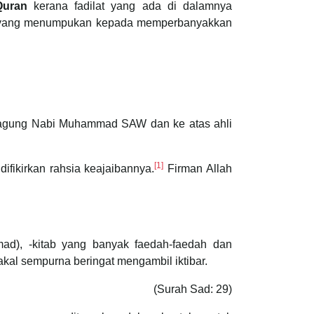
Quran
kerana fadilat yang ada di dalamnya
alaf yang menumpukan kepada memperbanyakkan
teragung Nabi Muhammad SAW dan ke atas ahli
[1]
fikirkan rahsia keajaibannya.
Firman Allah
d), -kitab yang banyak faedah-faedah dan
kal sempurna beringat mengambil iktibar.
(Surah Sad: 29)