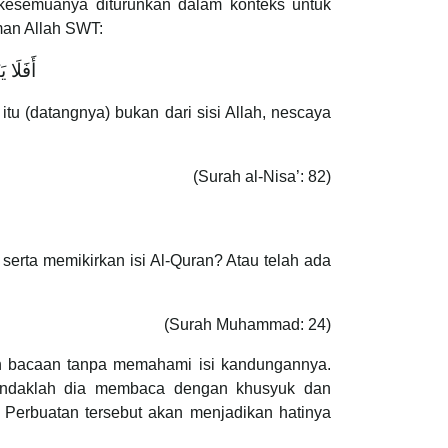
n kesemuanya diturunkan dalam konteks untuk
man Allah SWT:
كَثِيرًا
tu (datangnya) bukan dari sisi Allah, nescaya
(Surah al-Nisa’: 82)
erta memikirkan isi Al-Quran? Atau telah ada
(Surah Muhammad: 24)
n bacaan tanpa memahami isi kandungannya.
endaklah dia membaca dengan khusyuk dan
 Perbuatan tersebut akan menjadikan hatinya