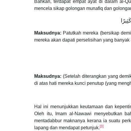
Bahkan, terdapat empat ayat di dalam al-Qu
mencela sikap golongan munafiq dan golongan
أَفَلَا
Maksudnya:
Patutkah mereka (bersikap demik
mereka akan dapati perselisihan yang banyak 
Maksudnya:
(Setelah diterangkan yang demi
di atas hati mereka kunci penutup (yang men
Hal ini menunjukkan keutamaan dan kepent
Oleh itu, Imam al-Nawawi menyebutkan b
mentadabbur maknanya kerana ia suatu perka
[3]
lapang dan mendapat petunjuk.