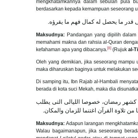
mengkhatamkannya dalam sebulan pula buk
berdasarkan kepada kemampuan seseorang unt
والاختيار أن ذلك يختلف باختلاف الأ
Maksudnya:
Pandangan yang dipilih dalam
memahami makna dan rahsia al-Quran dengan
[8]
kefahaman apa yang dibacanya.
(Rujuk
al-T
Oleh yang demikian, jika seseorang mampu
maka diharuskan baginya untuk melakukan se
Di samping itu, Ibn Rajab al-Hambali menya
berada di kota suci Mekah, maka dia disunat
وإنّما ورد النهي عن قراءة القرآن في أقل
فيها ليلة القدر أو في الأماكن المفضّلة ك
Maksudnya:
Adapun larangan mengkhatamkan 
Walau bagaimanapun, jika seseorang bera