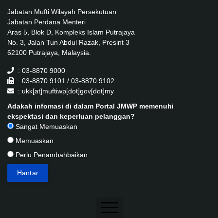
Jabatan Mufti Wilayah Persekutuan
Jabatan Perdana Menteri
Aras 5, Blok D, Kompleks Islam Putrajaya
No. 3, Jalan Tun Abdul Razak, Presint 3
62100 Putrajaya, Malaysia.
: 03-8870 9000
: 03-8870 9101 / 03-8870 9102
: ukk[at]muftiwp[dot]gov[dot]my
Adakah infomasi di dalam Portal JMWP memenuhi
ekspektasi dan keperluan pelanggan?
Sangat Memuaskan
Memuaskan
Perlu Penambahbaikan