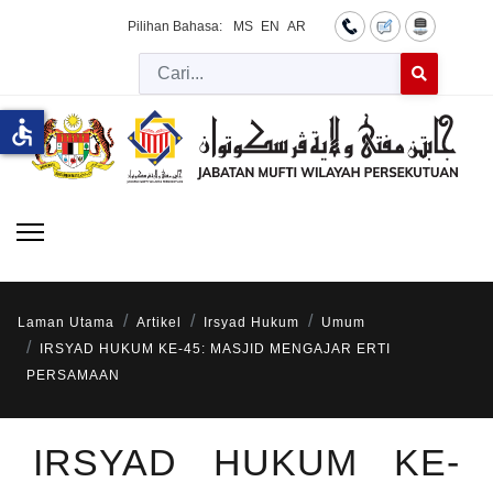
Pilihan Bahasa:
MS
EN
AR
Cari
Type 2 or more 
accessible
Laman Utama
Artikel
Irsyad Hukum
Umum
IRSYAD HUKUM KE-45: MASJID MENGAJAR ERTI
PERSAMAAN
IRSYAD HUKUM KE-