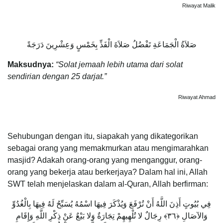
Riwayat Malik
صَلاَةُ الْجَمَاعَةِ تَفْضُلُ صَلاَةَ الْفَذِّ بِخَمْسٍ وَعِشْرِينَ دَرَجَةً
Maksudnya:
“Solat jemaah lebih utama dari solat
sendirian dengan 25 darjat.”
Riwayat Ahmad
Sehubungan dengan itu, siapakah yang dikategorikan
sebagai orang yang memakmurkan atau mengimarahkan
masjid? Adakah orang-orang yang menganggur, orang-
orang yang bekerja atau berkerjaya? Dalam hal ini, Allah
SWT telah menjelaskan dalam al-Quran, Allah berfirman:
فِي بُيُوتٍ أَذِنَ اللَّهُ أَنْ تُرْفَعَ وَيُذْكَرَ فِيهَا اسْمُهُ يُسَبِّحُ لَهُ فِيهَا بِالْغُدُوِّ
وَالآصَالِ ﴿٣٦﴾ رِجَالٌ لا تُلْهِيهِمْ تِجَارَةٌ وَلا بَيْعٌ عَنْ ذِكْرِ اللَّهِ وَإِقَامِ