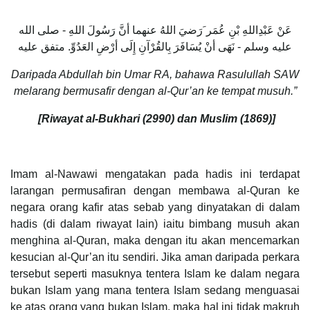
عَنْ عَبْدِاللهِ بْنِ عُمَر َرَضيَ اللهُ عنهما أنَّ رَسُولَ اللهِ - صلى الله
عليه وسلم - نَهَى أنْ يُسَافَرَ بِالقُرْآنِ إِلَى أرْضِ العَدُوِّ. متفق عليه
Daripada Abdullah bin Umar RA, bahawa Rasulullah SAW
melarang bermusafir dengan al-Qur’an ke tempat musuh.”
[Riwayat al-Bukhari (2990) dan Muslim (1869)]
Imam al-Nawawi mengatakan pada hadis ini terdapat
larangan permusafiran dengan membawa al-Quran ke
negara orang kafir atas sebab yang dinyatakan di dalam
hadis (di dalam riwayat lain) iaitu bimbang musuh akan
menghina al-Quran, maka dengan itu akan mencemarkan
kesucian al-Qur’an itu sendiri. Jika aman daripada perkara
tersebut seperti masuknya tentera Islam ke dalam negara
bukan Islam yang mana tentera Islam sedang menguasai
ke atas orang yang bukan Islam, maka hal ini tidak makruh