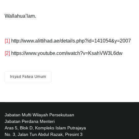
Wallahua’lam.
[1]
http://www.alittihad.ae/details.php?id=141054&y=2007
[2]
https://www.youtube.com/watch?v=KsahVW3L6dw
Irsyad Fatwa Umum
Jabatan Mufti Wilayah Persekutuan
Jabatan Perdana Menteri
Aras 5, Blok D, Kompleks Islam Putrajaya
No. 3, Jalan Tun Abdul Razak, Presint 3