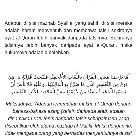
Adapun di sisi mazhab Syafi’e, yang sahih di sisi mereka
adalah haram menyentuh dan membawa tafsir sekiranya
ayat al-Quran lebih banyak daripada tafsirnya. Sekiranya
tafsirnya lebih banyak daripada ayat al-Quran, maka
hukumnya adalah dibolehkan.
أَمَّا تَرْجَمَةُ مَعَانِي الْقُرْآنِ بِاللُّغَاتِ الأْعْجَمِيَّةِ فَلَيْسَتْ قُرْآنًا، بَل هِيَ
نَوْعٌ مِنَ التَّفْسِيرِ عَلَى مَا صَرَّحَّ بِهِ الْمَالِكِيَّةُ، وَعَلَيْهِ فَلاَ بَأْسَ أَنْ
يَمَسَّهَا الْمُحْدِثُ، عِنْدَ مَنْ لاَ يَمْنَعُ مَسَّ الْمُحْدِثِ لِكُتُبِ التَّفْسِيرِ
Maksudnya: “Adapun terjemahan makna al-Quran dengan
bahasa-bahasa asing (selain daripada arab) adalah
dinamakan satu jenis daripada tafsir sebagaimana yang
disebutkan oleh ulama mazhab al-Maliki. Maka dengan itu,
tidak mengapa orang yang berhadas menyentuhnya di sisi