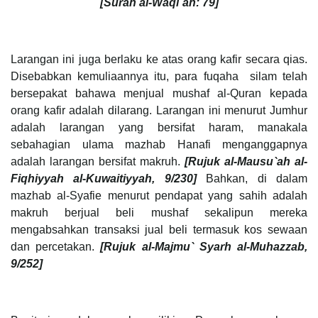
[Surah al-Waqi`ah: 79]
Larangan ini juga berlaku ke atas orang kafir secara qias.
Disebabkan kemuliaannya itu, para fuqaha silam telah
bersepakat bahawa menjual mushaf al-Quran kepada
orang kafir adalah dilarang. Larangan ini menurut Jumhur
adalah larangan yang bersifat haram, manakala
sebahagian ulama mazhab Hanafi menganggapnya
adalah larangan bersifat makruh.
[Rujuk al-Mausu`ah al-
Fiqhiyyah al-Kuwaitiyyah, 9/230]
Bahkan, di dalam
mazhab al-Syafie menurut pendapat yang sahih adalah
makruh berjual beli mushaf sekalipun mereka
mengabsahkan transaksi jual beli termasuk kos sewaan
dan percetakan.
[Rujuk al-Majmu` Syarh al-Muhazzab,
9/252]