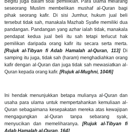
Begitu juga dalam soal pemilikian. Para ulama melarang
seseorang Muslim membelikan mushaf al-Quran bagi
pihak seorang kafir. Di sisi Jumhur, hukum jual beli
tersebut tidak sah, manakala Mazhab Syafie memiliki dua
pandangan. Pandangan yang
azhar
ialah tidak, manakala
pendapat kedua jual beli itu sah tetapi terlucut hak
pemilikan daripada orang kafir itu secara serta merta.
[Rujuk al-Tibyan fi Adab Hamalah al-Quran, 113]
Di
samping itu juga, tidak sah (haram) menghadiahkan orang
kafir dengan al-Quran dan juga tidak sah mewasiatkan al-
Quran kepada orang kafir.
[Rujuk al-Mughni,
104/6]
Ini hendak menunjukkan betapa mulianya al-Quran dan
usaha para ulama untuk mempertahankan kemuliaan al-
Quran sebagaimana kesepakatan mereka atas kewajipan
mengagungkan al-Quran tanpa sebarang syak,
menyucikan dan memeliharanya.
[Rujuk al-Tibyan fi
Adab Hamalah al-Quran, 164]