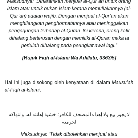
Maksudnya: “Diharamkan menjual al-Qur’an untuk orang
Islam atau untuk bukan Islam kerana memuliakannya (al-
Qur’an) adalah wajib. Dengan menjual al-Qur’an akan
menghilangkan penghormatannya atau meninggalkan
pengagungan terhadap al-Quran. Ini kerana, orang kafir
dihalang berterusan dengan memiliki al-Quran maka ia
perlulah dihalang pada peringkat awal lagi.”
[Rujuk Fiqh al-Islami Wa Adillatu, 3363/5]
Hal ini juga disokong oleh kenyataan di dalam
Mausu’ah
al-Fiqh al-Islami
:
لا يجوز بيع ولا إهداء المصحف للكافر؛ خشية إهانته له، وانتهاكه
لحرمته
Maksudnya: “Tidak dibolehkan menjual atau