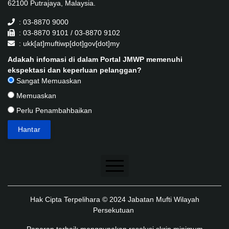
62100 Putrajaya, Malaysia.
: 03-8870 9000
: 03-8870 9101 / 03-8870 9102
: ukk[at]muftiwp[dot]gov[dot]my
Adakah infomasi di dalam Portal JMWP memenuhi
ekspektasi dan keperluan pelanggan?
Sangat Memuaskan
Memuaskan
Perlu Penambahbaikan
Penafian
Hak Cipta Terpelihara © 2024 Jabatan Mufti Wilayah
Dasar Keselamatan
Persekutuan
Dasar Privasi