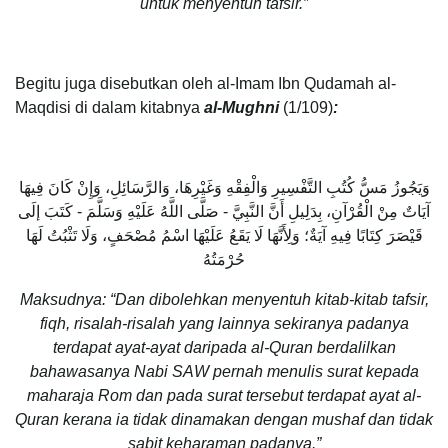
untuk menyentuh tafsir.”
Begitu juga disebutkan oleh al-Imam Ibn Qudamah al-
Maqdisi di dalam kitabnya
al-Mughni
(1/109)
:
وَيَجُوزُ مَسُّ كُتُبِ التَّفْسِيرِ وَالْفِقْهِ وَغَيْرِهَا، وَالرَّسَائِلِ، وَإِنْ كَانَ فِيهَا
آيَاتٌ مِنْ الْقُرْآنِ، بِدَلِيلِ أَنَّ النَّبِيَّ - صَلَّى اللَّهُ عَلَيْهِ وَسَلَّمَ - كَتَبَ إلَى
قَيْصَرَ كِتَابًا فِيهِ آيَةٌ؛ وَلِأَنَّهَا لَا يَقَعُ عَلَيْهَا اسْمُ مُصْحَفٍ، وَلَا تَثْبُتُ لَهَا
حُرْمَتُهُ
Maksudnya: “Dan dibolehkan menyentuh kitab-kitab tafsir,
fiqh, risalah-risalah yang lainnya sekiranya padanya
terdapat ayat-ayat daripada al-Quran berdalilkan
bahawasanya Nabi SAW pernah menulis surat kepada
maharaja Rom dan pada surat tersebut terdapat ayat al-
Quran kerana ia tidak dinamakan dengan mushaf dan tidak
sabit keharaman padanya.”