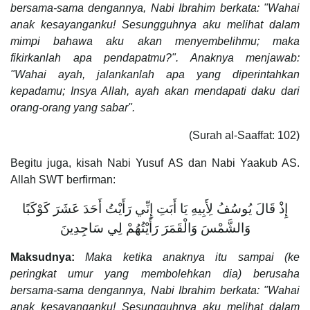
bersama-sama dengannya, Nabi Ibrahim berkata: "Wahai
anak kesayanganku! Sesungguhnya aku melihat dalam
mimpi bahawa aku akan menyembelihmu; maka
fikirkanlah apa pendapatmu?". Anaknya menjawab:
"Wahai ayah, jalankanlah apa yang diperintahkan
kepadamu; Insya Allah, ayah akan mendapati daku dari
orang-orang yang sabar".
(Surah al-Saaffat: 102)
Begitu juga, kisah Nabi Yusuf AS dan Nabi Yaakub AS.
Allah SWT berfirman:
إِذْ قَالَ يُوسُفُ لِأَبِيهِ يَا أَبَتِ إِنِّي رَأَيْتُ أَحَدَ عَشَرَ كَوْكَبًا
وَالشَّمْسَ وَالْقَمَرَ رَأَيْتُهُمْ لِي سَاجِدِينَ
Maksudnya:
Maka ketika anaknya itu sampai (ke
peringkat umur yang membolehkan dia) berusaha
bersama-sama dengannya, Nabi Ibrahim berkata: "Wahai
anak kesayanganku! Sesungguhnya aku melihat dalam