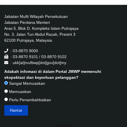
Jabatan Mufti Wilayah Persekutuan
Jabatan Perdana Menteri
Aras 5, Blok D, Kompleks Islam Putrajaya
No. 3, Jalan Tun Abdul Razak, Presint 3
62100 Putrajaya, Malaysia.
: 03-8870 9000
: 03-8870 9101 / 03-8870 9102
: ukk[at]muftiwp[dot]gov[dot]my
Adakah infomasi di dalam Portal JMWP memenuhi
ekspektasi dan keperluan pelanggan?
Sangat Memuaskan
Memuaskan
Perlu Penambahbaikan