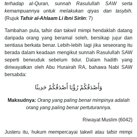
terhadap al-Quran, sunnah Rasulullah SAW serta
kemampuannya untuk melakukan qiyas dan tasybih.
(Rujuk
Tafsir al-Ahlaam Li Ibni Siriin
: 7)
Tambahan pula, tafsir dan takwil mimpi hendaklah datang
daripada orang yang beramal soleh, bersikap jujur dan
sentiasa berkata benar. Lebih-lebih lagi jika seseorang itu
berada dalam keadaan mengikut sunnah Rasulullah SAW
seperti berwuduk sebelum tidur. Dalam hadith yang
diriwayatkan oleh Abu Hurairah RA, bahawa Nabi SAW
bersabda:
وَأَصْدَقُكُمْ رُؤْيَا أَصْدَقُكُمْ حَدِيثًا
Maksudnya:
Orang yang paling benar mimpinya adalah
orang yang paling benar pertuturannya.
Riwayat Muslim (6042)
Justeru itu, hukum mempercayai takwil atau tafsir mimpi