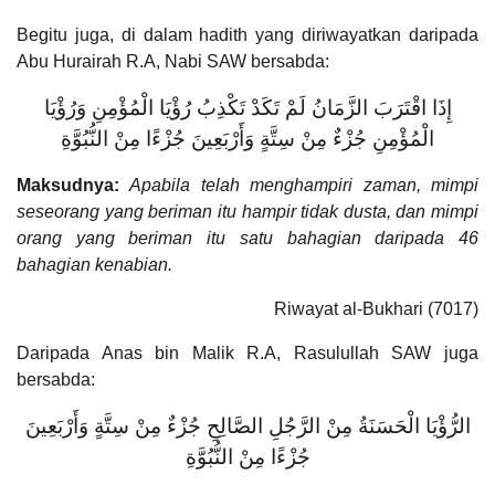
Begitu juga, di dalam hadith yang diriwayatkan daripada
Abu Hurairah R.A, Nabi SAW bersabda:
إِذَا اقْتَرَبَ الزَّمَانُ لَمْ تَكَدْ تَكْذِبُ رُؤْيَا الْمُؤْمِنِ وَرُؤْيَا
الْمُؤْمِنِ جُزْءٌ مِنْ سِتَّةٍ وَأَرْبَعِينَ جُزْءًا مِنْ النُّبُوَّةِ
Maksudnya:
Apabila telah menghampiri zaman, mimpi
seseorang yang beriman itu hampir tidak dusta, dan mimpi
orang yang beriman itu satu bahagian daripada 46
bahagian kenabian.
Riwayat al-Bukhari (7017)
Daripada Anas bin Malik R.A, Rasulullah SAW juga
bersabda:
الرُّؤْيَا الْحَسَنَةُ مِنْ الرَّجُلِ الصَّالِحِ جُزْءٌ مِنْ سِتَّةٍ وَأَرْبَعِينَ
جُزْءًا مِنْ النُّبُوَّةِ