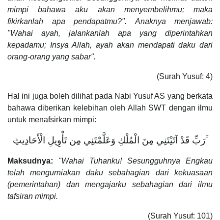
mimpi bahawa aku akan menyembelihmu; maka
fikirkanlah apa pendapatmu?". Anaknya menjawab:
"Wahai ayah, jalankanlah apa yang diperintahkan
kepadamu; Insya Allah, ayah akan mendapati daku dari
orang-orang yang sabar".
(Surah Yusuf: 4)
Hal ini juga boleh dilihat pada Nabi Yusuf AS yang berkata
bahawa diberikan kelebihan oleh Allah SWT dengan ilmu
untuk menafsirkan mimpi:
رَبِّ قَدْ آتَيْتَنِي مِنَ الْمُلْكِ وَعَلَّمْتَنِي مِن تَأْوِيلِ الْأَحَادِيثِ ۚ
Maksudnya:
"Wahai Tuhanku! Sesungguhnya Engkau
telah mengurniakan daku sebahagian dari kekuasaan
(pemerintahan) dan mengajarku sebahagian dari ilmu
tafsiran mimpi.
(Surah Yusuf: 101)