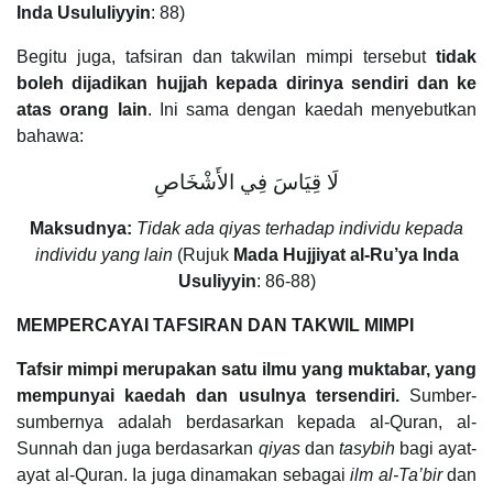
Inda Usululiyyin
: 88)
Begitu juga, tafsiran dan takwilan mimpi tersebut
tidak
boleh dijadikan hujjah kepada dirinya sendiri dan ke
atas orang lain
. Ini sama dengan kaedah menyebutkan
bahawa:
لَا قِيَاسَ فِي الأَشْخَاصِ
Maksudnya:
Tidak ada qiyas terhadap individu kepada
individu yang lain
(Rujuk
Mada Hujjiyat al-Ru’ya Inda
Usuliyyin
: 86-88)
MEMPERCAYAI TAFSIRAN DAN TAKWIL MIMPI
Tafsir mimpi merupakan satu ilmu yang muktabar, yang
mempunyai kaedah dan usulnya tersendiri.
Sumber-
sumbernya adalah berdasarkan kepada al-Quran, al-
Sunnah dan juga berdasarkan
qiyas
dan
tasybih
bagi ayat-
ayat al-Quran. Ia juga dinamakan sebagai
ilm al-Ta’bir
dan