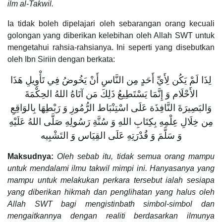
ilm al-Takwil.
Ia tidak boleh dipelajari oleh sebarangan orang kecuali
golongan yang diberikan kelebihan oleh Allah SWT untuk
mengetahui rahsia-rahsianya. Ini seperti yang disebutkan
oleh Ibn Siriin dengan berkata:
لِذَا لَمْ يَكُن لِأَيِّ أَحَدٍ مِن النَّاسِ أَنْ يَخُوضُ فِي تَأْوِيلِ هَذَا
الأَحْلَام وَ إِنَّمَا يَسْتَطِيعُ ذَلِكَ مَن آتَاهُ اللهُ الحِكْمَةَ
وَالبَصِيرَةَ النَّافِذَة عَلَى اسْتِنْبَاط الرُّمُوزِ وَ رَبْطِهَا بِالوَاقِعِ
مِن خِلَالِ عِلْمِهِ بِكِتَابِ اللهِ وَ سُنَّةِ رَسُولِهِ صَلَّى اللهُ عَلَيْهِ
وَ سَلَّمَ وَ قُدْرَتِهِ عَلَى القِيَاس وَ التَشْبِيه
Maksudnya:
Oleh sebab itu, tidak semua orang mampu
untuk mendalami ilmu takwil mimpi ini. Hanyasanya yang
mampu untuk melakukan perkara tersebut ialah sesiapa
yang diberikan hikmah dan penglihatan yang halus oleh
Allah SWT bagi mengistinbath simbol-simbol dan
mengaitkannya dengan realiti berdasarkan ilmunya