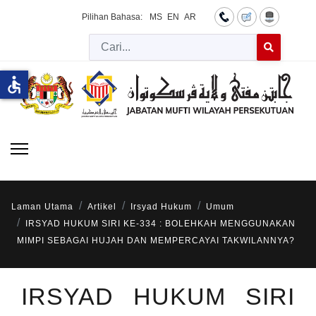
Pilihan Bahasa:
MS
EN
AR
Cari
Type 2 or more 
accessible
Laman Utama
Artikel
Irsyad Hukum
Umum
IRSYAD HUKUM SIRI KE-334 : BOLEHKAH MENGGUNAKAN
MIMPI SEBAGAI HUJAH DAN MEMPERCAYAI TAKWILANNYA?
IRSYAD HUKUM SIRI