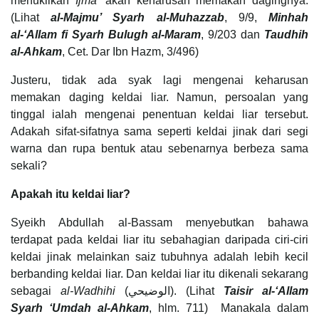
menukilkan
Ijma’
akan keharusan memakan dagingnya.
(Lihat
al-Majmu’ Syarh al-Muhazzab
, 9/9,
Minhah
al-‘Allam fi Syarh Bulugh al-Maram
, 9/203 dan
Taudhih
al-Ahkam
, Cet. Dar Ibn Hazm, 3/496)
Justeru, tidak ada syak lagi mengenai keharusan
memakan daging keldai liar. Namun, persoalan yang
tinggal ialah mengenai penentuan keldai liar tersebut.
Adakah sifat-sifatnya sama seperti keldai jinak dari segi
warna dan rupa bentuk atau sebenarnya berbeza sama
sekali?
Apakah itu keldai liar?
Syeikh Abdullah al-Bassam menyebutkan bahawa
terdapat pada keldai liar itu sebahagian daripada ciri-ciri
keldai jinak melainkan saiz tubuhnya adalah lebih kecil
berbanding keldai liar. Dan keldai liar itu dikenali sekarang
sebagai
al-Wadhihi
(الوضيحي). (Lihat
Taisir al-‘Allam
Syarh ‘Umdah al-Ahkam
, hlm. 711) Manakala dalam