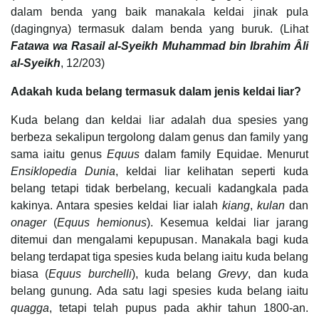
dalam benda yang baik manakala keldai jinak pula
(dagingnya) termasuk dalam benda yang buruk. (Lihat
Fatawa wa Rasail al-Syeikh Muhammad bin Ibrahim Âli
al-Syeikh
, 12/203)
Adakah kuda belang termasuk dalam jenis keldai liar?
Kuda belang dan keldai liar adalah dua spesies yang
berbeza sekalipun tergolong dalam genus dan family yang
sama iaitu genus
Equus
dalam family Equidae. Menurut
Ensiklopedia Dunia
, keldai liar kelihatan seperti kuda
belang tetapi tidak berbelang, kecuali kadangkala pada
kakinya. Antara spesies keldai liar ialah
kiang
,
kulan
dan
onager
(
Equus hemionus
). Kesemua keldai liar jarang
ditemui dan mengalami kepupusan. Manakala bagi kuda
belang terdapat tiga spesies kuda belang iaitu kuda belang
biasa (
Equus burchelli
), kuda belang
Grevy
, dan kuda
belang gunung. Ada satu lagi spesies kuda belang iaitu
quagga
, tetapi telah pupus pada akhir tahun 1800-an.