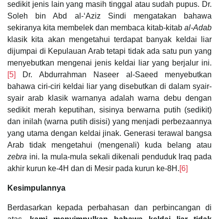
sedikit jenis lain yang masih tinggal atau sudah pupus. Dr.
Soleh bin Abd al-‘Aziz Sindi mengatakan bahawa
sekiranya kita membelek dan membaca kitab-kitab
al-Adab
klasik kita akan mengetahui terdapat banyak keldai liar
dijumpai di Kepulauan Arab tetapi tidak ada satu pun yang
menyebutkan mengenai jenis keldai liar yang berjalur ini.
[5]
Dr. Abdurrahman Naseer al-Saeed menyebutkan
bahawa ciri-ciri keldai liar yang disebutkan di dalam syair-
syair arab klasik warnanya adalah warna debu dengan
sedikit merah keputihan, sisinya berwarna putih (sedikit)
dan inilah (warna putih disisi) yang menjadi perbezaannya
yang utama dengan keldai jinak. Generasi terawal bangsa
Arab tidak mengetahui (mengenali) kuda belang atau
zebra
ini. Ia mula-mula sekali dikenali penduduk Iraq pada
akhir kurun ke-4H dan di Mesir pada kurun ke-8H.
[6]
Kesimpulannya
Berdasarkan kepada perbahasan dan perbincangan di