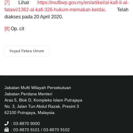
[7]
Lihat
https://muftiwp.gov.my/en/artikel/al-kafi-li-al-
fatawi/1362-al-kafi-326-hukum-memakan-keldai
. Telah
diakses pada 20 April 2020.
[8]
Op. cit
Irsyad Fatwa Umum
Jabatan Mufti Wilayah Persekutuan
Jabatan Perdana Menteri
Aras 5, Blok D, Kompleks Islam Putrajaya
No. 3, Jalan Tun Abdul Razak, Presint 3
62100 Putrajaya, Malaysia.
: 03-8870 9000
: 03-8870 9101 / 03-8870 9102