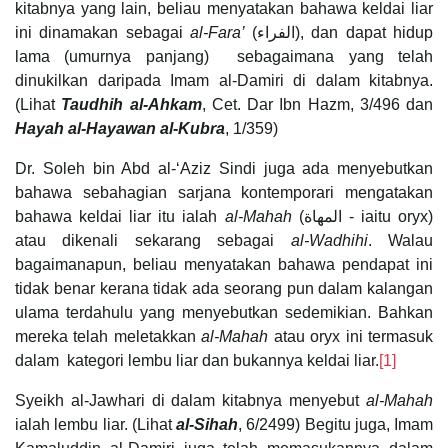
kitabnya yang lain, beliau menyatakan bahawa keldai liar
ini dinamakan sebagai
al-Fara’
(الفراء), dan dapat hidup
lama (umurnya panjang) sebagaimana yang telah
dinukilkan daripada Imam al-Damiri di dalam kitabnya.
(Lihat
Taudhih al-Ahkam
, Cet. Dar Ibn Hazm, 3/496 dan
Hayah al-Hayawan al-Kubra
, 1/359)
Dr. Soleh bin Abd al-‘Aziz Sindi juga ada menyebutkan
bahawa sebahagian sarjana kontemporari mengatakan
bahawa keldai liar itu ialah
al-Mahah
(المهاة - iaitu oryx)
atau dikenali sekarang sebagai
al-Wadhihi
. Walau
bagaimanapun, beliau menyatakan bahawa pendapat ini
tidak benar kerana tidak ada seorang pun dalam kalangan
ulama terdahulu yang menyebutkan sedemikian. Bahkan
mereka telah meletakkan
al-Mahah
atau oryx ini termasuk
dalam kategori lembu liar dan bukannya keldai liar.
[1]
Syeikh al-Jawhari di dalam kitabnya menyebut
al-Mahah
ialah lembu liar. (Lihat
al-Sihah
, 6/2499) Begitu juga, Imam