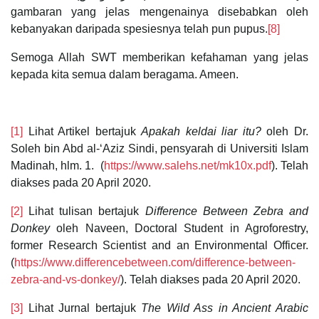
gambaran yang jelas mengenainya disebabkan oleh
kebanyakan daripada spesiesnya telah pun pupus.
[8]
Semoga Allah SWT memberikan kefahaman yang jelas
kepada kita semua dalam beragama. Ameen.
[1]
Lihat Artikel bertajuk
Apakah keldai liar itu?
oleh Dr.
Soleh bin Abd al-‘Aziz Sindi, pensyarah di Universiti Islam
Madinah, hlm. 1. (
https://www.salehs.net/mk10x.pdf
). Telah
diakses pada 20 April 2020.
[2]
Lihat tulisan bertajuk
Difference Between Zebra and
Donkey
oleh Naveen, Doctoral Student in Agroforestry,
former Research Scientist and an Environmental Officer.
(
https://www.differencebetween.com/difference-between-
zebra-and-vs-donkey/
). Telah diakses pada 20 April 2020.
[3]
Lihat Jurnal bertajuk
The Wild Ass in Ancient Arabic