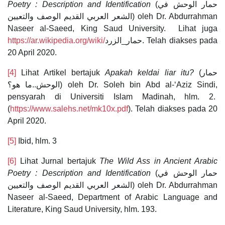
Poetry : Description and Identification
(حمار الوحش في
الشعر العربي القديم الوصف والتعيين) oleh Dr. Abdurrahman
Naseer al-Saeed, King Saud University. Lihat juga
https://ar.wikipedia.org/wiki/
حمار_الزرد. Telah diakses pada
20 April 2020.
[4]
Lihat Artikel bertajuk
Apakah keldai liar itu?
(حمار
الوحش..ما هو؟) oleh Dr. Soleh bin Abd al-‘Aziz Sindi,
pensyarah di Universiti Islam Madinah, hlm. 2.
(
https://www.salehs.net/mk10x.pdf
). Telah diakses pada 20
April 2020.
[5]
Ibid, hlm. 3
[6]
Lihat Jurnal bertajuk
The Wild Ass in Ancient Arabic
Poetry : Description and Identification
(حمار الوحش في
الشعر العربي القديم الوصف والتعيين) oleh Dr. Abdurrahman
Naseer al-Saeed, Department of Arabic Language and
Literature, King Saud University, hlm. 193.