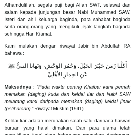
Alhamdulillah, segala puji bagi Allah SWT, selawat dan
salam kepada junjungan besar Nabi Muhammad SAW,
isteri dan ahli keluarga baginda, para sahabat baginda
serta orang-orang yang mengikuti jejak langkah baginda
sehingga Hari Kiamat.
Kami mulakan dengan riwayat Jabir bin Abdullah RA
bahawa :
أَكَلْنا زَمَنَ خَيْبَرَ الخَيْلَ، وَحُمُرَ الوَحْشِ، وَنَهانا النبيُّ ﷺ
عَنِ الحِمارِ الأهْلِيِّ
Maksudnya :
“Pada waktu perang Khaibar kami pernah
memakan (daging) kuda dan keldai liar dan Nabi SAW
melarang kami daripada memakan (daging) keldai jinak
(peliharaan).”
Riwayat Muslim (1941)
Keldai liar adalah merupakan salah satu daripada haiwan
buruan yang halal dimakan. Dan para ulama telah