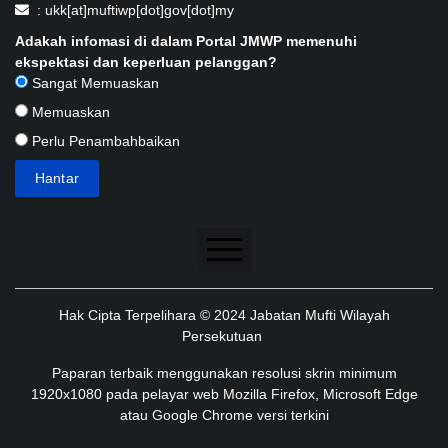
: ukk[at]muftiwp[dot]gov[dot]my
Adakah infomasi di dalam Portal JMWP memenuhi
ekspektasi dan keperluan pelanggan?
Sangat Memuaskan
Memuaskan
Perlu Penambahbaikan
Penafian
Hak Cipta Terpelihara © 2024 Jabatan Mufti Wilayah
Dasar Keselamatan
Persekutuan
Dasar Privasi
Paparan terbaik menggunakan resolusi skrin minimum
1920x1080 pada pelayar web Mozilla Firefox, Microsoft Edge
Dasar Privasi Aplikasi
atau Google Chrome versi terkini
Peta Laman