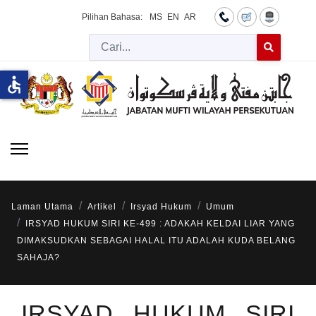
Pilihan Bahasa:
MS
EN
AR
Cari
Type 2 or more 
accessible
Laman Utama
Artikel
Irsyad Hukum
Umum
IRSYAD HUKUM SIRI KE-499 : ADAKAH KELDAI LIAR YANG
DIMAKSUDKAN SEBAGAI HALAL ITU ADALAH KUDA BELANG
SAHAJA?
IRSYAD HUKUM SIRI