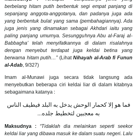
berbelang hitam putih berbentuk segi empat panjang di
sepanjang anggota-anggotanya, dan padanya juga ada
yang berbentuk bulat yang sama (pembahagiannya). Ada
juga jenis yang dinamakan sebagai Akhdari iaitu yang
paling panjang umurnya. Sesungguhnya Abu al-Faraj al-
Babbagha’ telah menyifatkannya di dalam risalahnya
dengan menyebut terdapat juga keldai betina yang
berwarna hitam putih…”
(Lihat
Nihayah al-Arab fi Funun
al-Adab
, 9/327)
Imam al-Munawi juga secara tidak langsung ada
menyebutkan beberapa ciri keldai liar di dalam kitabnya
sebagaimana katanya :
فما هو إلا كحمار الوحش يدخل به البلد فيطيف الناس
به معجبين لتخطيط جلده...
Maksudnya :
“Tidaklah dia melainkan seperti seekor
keldai liar yang dibawa masuk ke dalam suatu negeri. Lalu