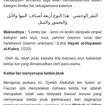
Kamaluddin al-Damiri juga telah memasukannya dalam
kategori lembu liar sebagaimana katanya :
البقر الوحشي : هذا النوع أربعة أصناف: المها والأيل
واليحمور والثيتل
Maksudnya :
“Lembu liar : Jenis ini terdiri daripada empat
kategori iaitu oryx, rusa, yahmur (sejenis rusa) dan
hartebeest (sejenis antelope).”
(Lihat
Hayah al-Hayawan
al-Kubra
, 1/220)
Oleh itu, telah jelas kepada kita bahawa oryx bukanlah
keldai liar yang dimaksudkan oleh para ulama.
Keldai liar menyerupai keldai jinak
Mengenai perkara ini, Syeikh Abdullah bin Soleh al-
Fauzan ada menyatakan bahawa keldai liar adalah
merupakan salah satu daripada haiwan buruan yang
menyerupai keldai jinak (peliharaan) dan dagingnya