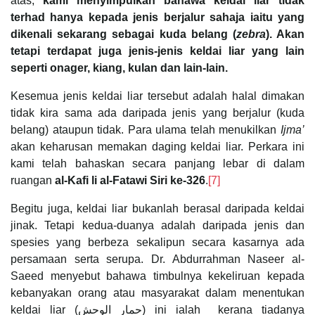
atas,
kami menyimpulkan bahawa keldai liar tidak
terhad hanya kepada jenis berjalur sahaja iaitu yang
dikenali sekarang sebagai kuda belang (
zebra
). Akan
tetapi terdapat juga jenis-jenis keldai liar yang lain
seperti onager, kiang, kulan dan lain-lain.
Kesemua jenis keldai liar tersebut adalah halal dimakan
tidak kira sama ada daripada jenis yang berjalur (kuda
belang) ataupun tidak. Para ulama telah menukilkan
Ijma’
akan keharusan memakan daging keldai liar. Perkara ini
kami telah bahaskan secara panjang lebar di dalam
ruangan
al-Kafi li al-Fatawi Siri ke-326
.
[7]
Begitu juga, keldai liar bukanlah berasal daripada keldai
jinak. Tetapi kedua-duanya adalah daripada jenis dan
spesies yang berbeza sekalipun secara kasarnya ada
persamaan serta serupa. Dr. Abdurrahman Naseer al-
Saeed menyebut bahawa timbulnya kekeliruan kepada
kebanyakan orang atau masyarakat dalam menentukan
keldai liar (حمار الوحش) ini ialah kerana tiadanya