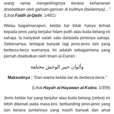
orang ramai mengelilinginya kerana kehairanan
disebabkan oleh garisan-garisan di kulitnya (badannya)…”
(Lihat
Faidh al-Qadir
, 1/481)
Walau bagaimanapun, keldai liar tidak hanya terhad
kepada jenis yang berjalur hitam putih atau kuda belang ini
sahaja. Ia hanyalah salah satu daripada jenisnya sahaja.
Sebenarnya, terdapat banyak lagi jenis-jenis lain yang
berbeza-beza warnanya. Ini adalah sebagaimana yang
pernah disebutkan oleh Imam al-Damiri :
وألوان حمر الوحش مختلفة
Maksudnya :
“Dan warna keldai liar itu berbeza-beza.”
(Lihat
Hayah al-Hayawan al-Kubra
, 1/359)
Jenis keldai liar yang berjalur atau kuda belang (
zebra
) ini
lebih dikenali pada masa kini, berbanding jenis-jenis yang
lain kerana jumlahnya yang masih banyak dan amat