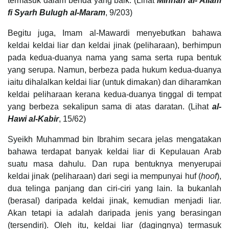
termasuk dalam benda yang baik. (Lihat
Minhah al-‘Allam
fi Syarh Bulugh al-Maram
, 9/203)
Begitu juga, Imam al-Mawardi menyebutkan bahawa
keldai keldai liar dan keldai jinak (peliharaan), berhimpun
pada kedua-duanya nama yang sama serta rupa bentuk
yang serupa. Namun, berbeza pada hukum kedua-duanya
iaitu dihalalkan keldai liar (untuk dimakan) dan diharamkan
keldai peliharaan kerana kedua-duanya tinggal di tempat
yang berbeza sekalipun sama di atas daratan. (Lihat
al-
Hawi al-Kabir
, 15/62)
Syeikh Muhammad bin Ibrahim secara jelas mengatakan
bahawa terdapat banyak keldai liar di Kepulauan Arab
suatu masa dahulu. Dan rupa bentuknya menyerupai
keldai jinak (peliharaan) dari segi ia mempunyai huf (
hoof
),
dua telinga panjang dan ciri-ciri yang lain. Ia bukanlah
(berasal) daripada keldai jinak, kemudian menjadi liar.
Akan tetapi ia adalah daripada jenis yang berasingan
(tersendiri). Oleh itu, keldai liar (dagingnya) termasuk