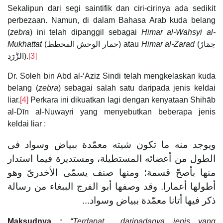
Sekalipun dari segi saintifik dan ciri-cirinya ada sedikit
perbezaan. Namun, di dalam Bahasa Arab kuda belang
(
zebra
) ini telah dipanggil sebagai
Himar al-Wahsyi al-
Mukhattat
(حمار الوحش المخطط) atau
Himar al-Zarad
(حِمَارُ
الزَّرَدِ).
[3]
Dr. Soleh bin Abd al-‘Aziz Sindi telah mengkelaskan kuda
belang (
zebra
) sebagai salah satu daripada jenis keldai
liar.
[4]
Perkara ini dikuatkan lagi dengan kenyataan Shihāb
al-Dīn al-Nuwayri yang menyebutkan beberapa jenis
keldai liar :
ويوجد منه ما تكون شيته معمّدة ببياض وسواد فى
الطول من أعضائه المستطيلة، ومستديرة فيما استدار
منها بأصحّ قسمة؛ ومنها صنف يسمّى الأخدرىّ وهو
أطولها أعمارا. وقد وصفها أبو الفرج الببغاء من رسالة
ذكر فيها أتانا معمّدة ببياض وسواد...
Maksudnya :
“Terdapat daripadanya jenis yang