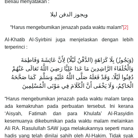
Beliau menyatakan :
‌ويجوز ‌الدفن ‌ليلا
“Harus mengebumikan jenazah pada waktu malam”
[2]
Al-Khatib Al-Syirbini juga menjelaskan dengan lebih
terperinci :
(وَيَجُوزُ) بِلَا كَرَاهَةٍ (الدَّفْنُ لَيْلًا) لِأَنَّ عَائِشَةَ وَفَاطِمَةَ
وَالْخُلَفَاءَ الرَّاشِدِينَ مَا عَدَا عَلِيًّا رَضِيَ اللَّهُ تَعَالَى عَنْهُمْ
دُفِنُوا لَيْلًا، وَقَدْ فَعَلَهُ صَلَّى اللَّهُ عَلَيْهِ وَسَلَّمَ كَمَا صَحَّحَهُ
الْحَاكِمُ، وَلَا يَخْفَى أَنَّ الْكَلَامَ فِي مَوْتَى الْمُسْلِمِينَ
“Harus mengebumikan jenazah pada waktu malam tanpa
ada kemakruhan pada perbuatan tersebut. Ini kerana
‘Aisyah, Fatimah dan para Khulafa’ Al-Rasyidin
kesemuanya dikebumikan pada waktu malam melainkan
Ali RA. Rasulullah SAW juga melakukannya seperti mana
hadis yang telah dinilai sahih oleh Al-Hakim. Tidak syak