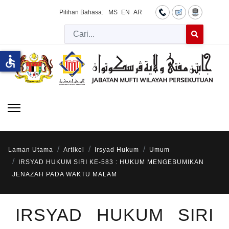
Pilihan Bahasa:
MS
EN
AR
Cari
Type 2 or more 
accessible
Laman Utama
Artikel
Irsyad Hukum
Umum
IRSYAD HUKUM SIRI KE-583 : HUKUM MENGEBUMIKAN
JENAZAH PADA WAKTU MALAM
IRSYAD HUKUM SIRI