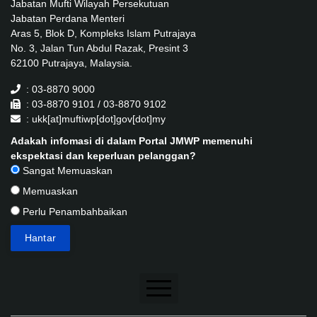
Jabatan Mufti Wilayah Persekutuan
Jabatan Perdana Menteri
Aras 5, Blok D, Kompleks Islam Putrajaya
No. 3, Jalan Tun Abdul Razak, Presint 3
62100 Putrajaya, Malaysia.
: 03-8870 9000
: 03-8870 9101 / 03-8870 9102
: ukk[at]muftiwp[dot]gov[dot]my
Adakah infomasi di dalam Portal JMWP memenuhi
ekspektasi dan keperluan pelanggan?
Sangat Memuaskan
Memuaskan
Perlu Penambahbaikan