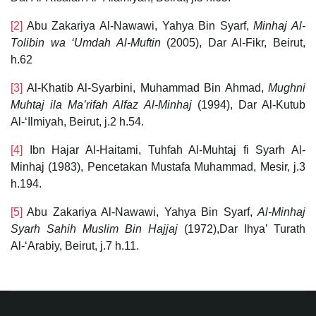
[2]
Abu Zakariya Al-Nawawi, Yahya Bin Syarf,
Minhaj Al-
Tolibin wa ‘Umdah Al-Muftin
(2005), Dar Al-Fikr, Beirut,
h.62
[3]
Al-Khatib Al-Syarbini, Muhammad Bin Ahmad,
Mughni
Muhtaj ila Ma’rifah Alfaz Al-Minhaj
(1994), Dar Al-Kutub
Al-‘Ilmiyah, Beirut, j.2 h.54.
[4]
Ibn Hajar Al-Haitami, Tuhfah Al-Muhtaj fi Syarh Al-
Minhaj (1983), Pencetakan Mustafa Muhammad, Mesir, j.3
h.194.
[5]
Abu Zakariya Al-Nawawi, Yahya Bin Syarf,
Al-Minhaj
Syarh Sahih Muslim Bin Hajjaj
(1972),Dar Ihya’ Turath
Al-‘Arabiy, Beirut, j.7 h.11.