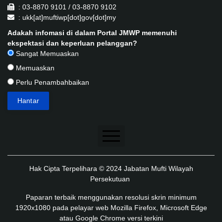
: 03-8870 9101 / 03-8870 9102
: ukk[at]muftiwp[dot]gov[dot]my
Adakah infomasi di dalam Portal JMWP memenuhi
ekspektasi dan keperluan pelanggan?
Sangat Memuaskan
Memuaskan
Perlu Penambahbaikan
Penafian
Hak Cipta Terpelihara © 2024 Jabatan Mufti Wilayah
Dasar Keselamatan
Persekutuan
Dasar Privasi
Paparan terbaik menggunakan resolusi skrin minimum
1920x1080 pada pelayar web Mozilla Firefox, Microsoft Edge
Dasar Privasi Aplikasi
atau Google Chrome versi terkini