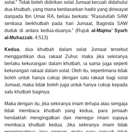
solat.” Tidak boleh didirikan solat Jumaat kecuali didahului
dua khutbah, yang mana berdasarkan hadis yang diriwayat
daripada Ibn Umar RA, beliau berkata: “Rasulullah SAW
sentiasa berkhutbah pada hari Jumaat, Baginda SAW
duduk di antara kedua-duanya.” (Rujuk
al-Majmu’ Syarh
al-Muhazzab
, 4:513)
Kedua
, dua khutbah dalam solat Jumaat tersebut
menggantikan dua rakaat Zuhur, maka jika sekiranya
berlaku kekurangan dalam khutbah, ia sama juga seperti
kekurangan rakaat dalam solat. Oleh itu, sepertimana tidak
boleh untuk hanya cukup dengan satu rakaat bagi solat
Jumaat, maka tidak boleh juga untuk hanya cukup kepada
satu khutbah baginya.
Maka dengan itu, jika sekiranya imam terlupa atau sengaja
tidak membaca khutbah yang kedua, para jemaah
hendaklah mengingatkan dan menegur imam supaya
membaca khutbah kedua. Jika sekiranya imam tidak
mengingatinya atau enggan, maka para jemaah tidak