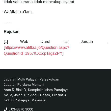
tidak sah kerana tidak mencukupi syarat.
WaAllahu a’lam.
------
Rujukan
[1] Web Darul Ifta’ Jordan –
[
https://www.aliftaa.jo/Question.aspx?
QuestionId=1957#.X1cpTsgzZPY
]
Jabatan Mufti Wilayah Persekutuan
Jabatan Perdana Menteri
Aras 5, Blok D, Kompleks Islam Putrajaya
No. 3, Jalan Tun Abdul Razak, Presint 3
62100 Putrajaya, Malaysia.
: 03-8870 9000