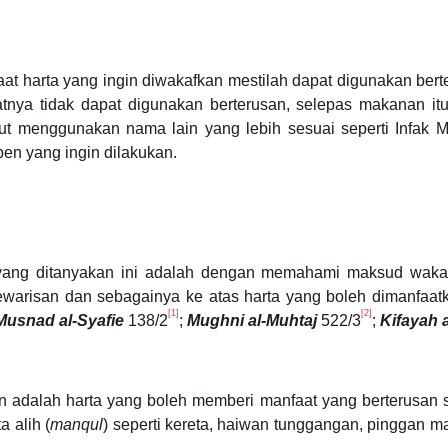
t harta yang ingin diwakafkan mestilah dapat digunakan berter
ya tidak dapat digunakan berterusan, selepas makanan itu
but menggunakan nama lain yang lebih sesuai seperti Infak
en yang ingin dilakukan.
yang ditanyakan ini adalah dengan memahami maksud wakaf
warisan dan sebagainya ke atas harta yang boleh dimanfaatka
[1]
[2]
Musnad al-Syafie
138/2
;
Mughni al-Muhtaj
522/3
;
Kifayah a
 adalah harta yang boleh memberi manfaat yang berterusan sa
 alih (
manqul
) seperti kereta, haiwan tunggangan, pinggan 