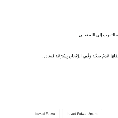
‌التقرب إلى الله تعالى
(أَصْلِهَا عَدَمُ صِحَّةِ وَقْفِ الرَّيْحَانِ بِسُرْعَةِ فَسَادِهِ
Irsyad Fatwa
Irsyad Fatwa Umum