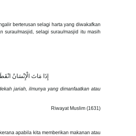
alir berterusan selagi harta yang diwakafkan
surau/masjid, selagi surau/masjid itu masih
إِذَا مَاتَ الْإِنْسَانُ انْقَطَعَ ع
edekah jariah, ilmunya yang dimanfaatkan atau
Riwayat Muslim (1631)
h kerana apabila kita memberikan makanan atau