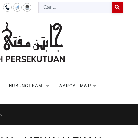
Cari
Type 2 or more c
HUBUNGI KAMI
WARGA JMWP
?