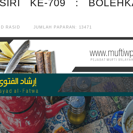
SIRI KE-709 : BOLEH
BD RASID
JUMLAH PAPARAN: 13471