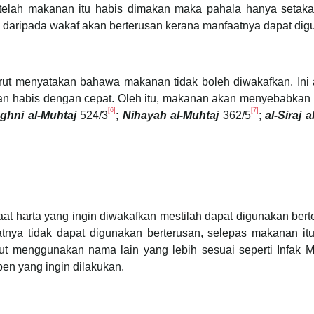
lah makanan itu habis dimakan maka pahala hanya setakat 
daripada wakaf akan berterusan kerana manfaatnya dapat digu
rut menyatakan bahawa makanan tidak boleh diwakafkan. Ini
kan habis dengan cepat. Oleh itu, makanan akan menyebabkan tu
[6]
[7]
ghni al-Muhtaj
524/3
;
Nihayah al-Muhtaj
362/5
;
al-Siraj 
t harta yang ingin diwakafkan mestilah dapat digunakan berter
ya tidak dapat digunakan berterusan, selepas makanan itu
but menggunakan nama lain yang lebih sesuai seperti Infak
en yang ingin dilakukan.