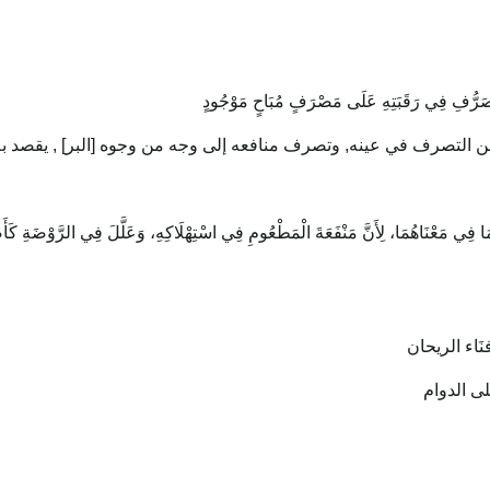
‌ التَّصَرُّفِ فِي رَقَبَتِهِ عَلَى مَصْرَفٍ مُبَاحٍ مَوْجُودٍ
وع من التصرف في عينه, وتصرف منافعه إلى وجه من وجوه [البر] , يقصد به 
 مَا فِي مَعْنَاهُمَا، لِأَنَّ مَنْفَعَةَ الْمَطْعُومِ فِي اسْتِهْلَاكِهِ، وَعَلَّلَ فِي الرَّوْضَةِ كَ
نَاء الريحان
لى الدوام