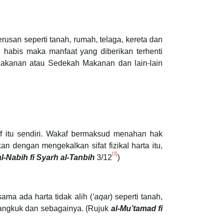
usan seperti tanah, rumah, telaga, kereta dan
 habis maka manfaat yang diberikan terhenti
 Makanan atau Sedekah Makanan dan lain-lain
 itu sendiri. Wakaf bermaksud menahan hak
n dengan mengekalkan sifat fizikal harta itu,
[3]
l-Nabih fi Syarh al-Tanbih
3/12
)
ma ada harta tidak alih (
‘aqar
) seperti tanah,
mangkuk dan sebagainya. (Rujuk
al-Mu’tamad fi