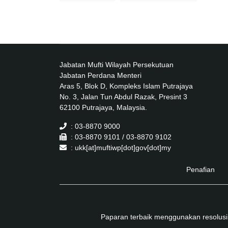
Jabatan Mufti Wilayah Persekutuan
Jabatan Perdana Menteri
Aras 5, Blok D, Kompleks Islam Putrajaya
No. 3, Jalan Tun Abdul Razak, Presint 3
62100 Putrajaya, Malaysia.
: 03-8870 9000
: 03-8870 9101 / 03-8870 9102
: ukk[at]muftiwp[dot]gov[dot]my
Penafian
Paparan terbaik menggunakan resolusi 