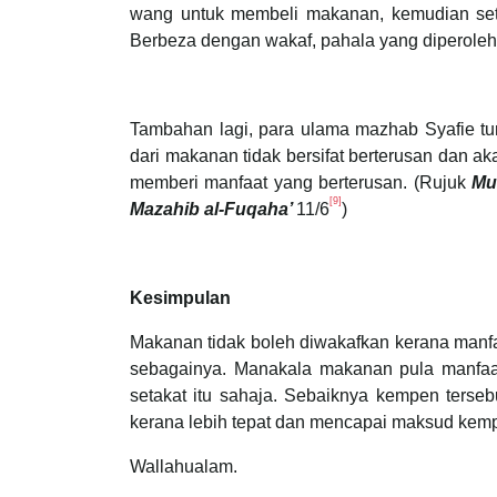
wang untuk membeli makanan, kemudian sete
Berbeza dengan wakaf, pahala yang diperoleh 
Tambahan lagi, para ulama mazhab Syafie tu
dari makanan tidak bersifat berterusan dan a
memberi manfaat yang berterusan. (Rujuk
Mu
[9]
Mazahib al-Fuqaha’
11/6
)
Kesimpulan
Makanan tidak boleh diwakafkan kerana manfaa
sebagainya. Manakala makanan pula manfaatn
setakat itu sahaja. Sebaiknya kempen terse
kerana lebih tepat dan mencapai maksud kemp
Wallahualam.