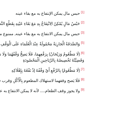
[1]
‌حبس ‌مال ‌يمكن ‌الإنتفاع ‌به مع بقاء عينه
[2]
حَبْسُ ‌مَالٍ ‌يُمْكِنُ ‌الِانْتِفَاعُ ‌بِهِ مَعَ بَقَاءِ عَيْنِهِ بِقَطْعِ
[3]
حبس ‌مال ‌يمكن ‌الانتفاع ‌به ‌مع ‌بقاء ‌عينه, ممن
[5]
وَالصَّدَقَةُ الْجَارِيَةُ مَحْمُولَةٌ عِنْدَ الْعُلَمَاءِ عَلَى الْوَقْفِ
[6]
لَا مَطْعُومٌ وَرَيْحَانٌ) بِرَفْعِهِمَا، فَلَا يَصِحُّ وَقْفُهُمَا وَلَا،
وَقَضِيَّتُهُ تَخْصِيصُهُ بِالرَّيَاحِينِ الْمَحْصُودَةِ
[7]
(‌لَا ‌مَطْعُومٌ) بِالرَّفْعِ أَيْ وَقْفُهُ إذْ نَفْعُهُ بِإِهْلَاكِهِ
[8]
فَلَا يَصح وقفهما لاستهلاك المطعوم بِالْأَكْلِ وَقرب ف
[9]
ولا يجوز ‌وقف ‌الطعام..... لأنه لا يمكن الانتفاع به ع