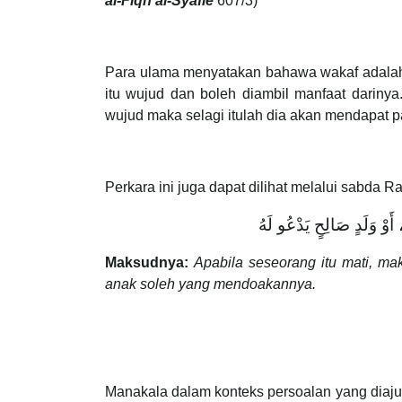
al-Fiqh al-Syafie
607/3)
Para ulama menyatakan bahawa wakaf adalah s
itu wujud dan boleh diambil manfaat dariny
wujud maka selagi itulah dia akan mendapat p
Perkara ini juga dapat dilihat melalui sabda R
َوْ ‌وَلَدٍ ‌صَالِحٍ ‌يَدْعُو ‌لَهُ
Maksudnya:
Apabila seseorang itu mati, ma
anak soleh yang mendoakannya.
Manakala dalam konteks persoalan yang diajuk