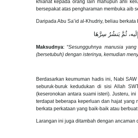
khianat kepada orang lain mahupun ahli kel
bersepakat atas pengharaman membuka aib ses
Daripada Abu Sa’id al-Khudriy, beliau berkat
َيه، ثُمَّ يَنشُرُ سِرَّهَا
Maksudnya
: “
Sesungguhnya manusia yang pa
(bersetubuh) dengan isterinya, kemudian menye
Berdasarkan keumuman hadis ini, Nabi SA
seburuk-buruk kedudukan di sisi Allah SWT
(keseronokan antara suami isteri). Justeru, 
terdapat beberapa keperluan dan hajat yang 
berkata perkataan yang baik-baik atau berbuat
Larangan ini juga ditambah dengan ancaman d