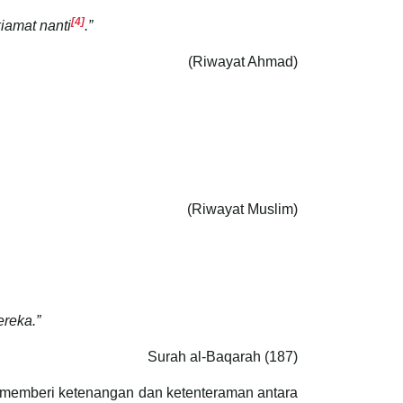
[4]
iamat nanti
.”
(Riwayat Ahmad)
(Riwayat Muslim)
ereka.”
Surah al-Baqarah (187)
g memberi ketenangan dan ketenteraman antara