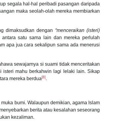
tup segala hal-hal peribadi pasangan daripada
asangan maka seolah-olah mereka membiarkan
yang dimaksudkan dengan
“menceraikan (isteri)
 antara satu sama lain dan mereka perlulah
am apa jua cara sekalipun sama ada menerusi
ahawa sewajarnya si suami tidak menceritakan
isteri mahu berkahwin lagi lelaki lain. Sikap
[8]
ntara mereka berdua
.
s muka bumi. Walaupun demikian, agama Islam
 menyebarkan berita atau kesalahan seseorang
ukan kezaliman.