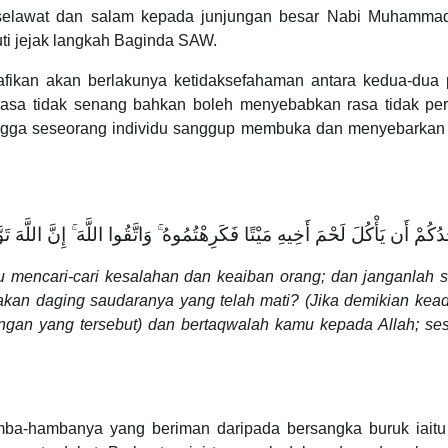
T, selawat dan salam kepada junjungan besar Nabi Muhamma
ti jejak langkah Baginda SAW.
afikan akan berlakunya ketidaksefahaman antara kedua-dua 
asa tidak senang bahkan boleh menyebabkan rasa tidak perc
ehingga seseorang individu sanggup membuka dan menyebarkan 
ُمْ أَن يَأْكُلَ لَحْمَ أَخِيهِ مَيْتًا فَكَرِهْتُمُوهُ ۚ وَاتَّقُوا اللَّهَ ۚ إِنَّ اللَّهَ تَ
u mencari-cari kesalahan dan keaiban orang; dan janganla
kan daging saudaranya yang telah mati? (Jika demikian kea
rangan yang tersebut) dan bertaqwalah kamu kepada Allah; s
amba-hambanya yang beriman daripada bersangka buruk iai