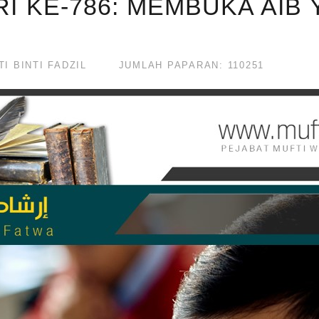
RI KE-786: MEMBUKA AIB
I BINTI FADZIL
JUMLAH PAPARAN: 110251