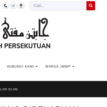
Cari
Type 2 or more c
HUBUNGI KAMI
WARGA JMWP
ALAM ISLAM