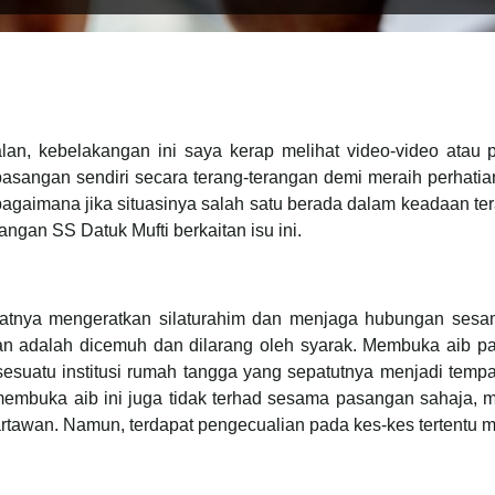
an, kebelakangan ini saya kerap melihat video-video atau pe
b pasangan sendiri secara terang-terangan demi meraih perhat
 bagaimana jika situasinya salah satu berada dalam keadaan t
gan SS Datuk Mufti berkaitan isu ini.
tnya mengeratkan silaturahim dan menjaga hubungan sesama
 adalah dicemuh dan dilarang oleh syarak. Membuka aib pa
uatu institusi rumah tangga yang sepatutnya menjadi tempat
embuka aib ini juga tidak terhad sesama pasangan sahaja, ma
tawan. Namun, terdapat pengecualian pada kes-kes tertentu mel