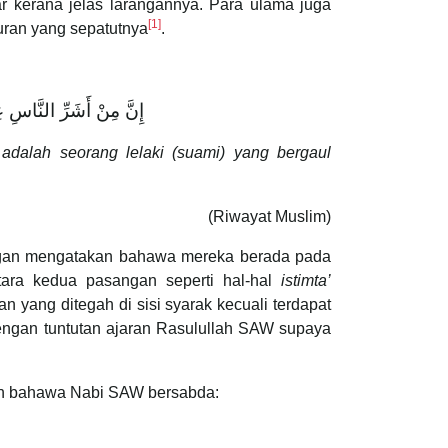
r kerana jelas larangannya. Para ulama juga
[1]
uran yang sepatutnya
.
إِنَّ مِنْ أَشَرِّ النَّاسِ 
adalah seorang lelaki (suami) yang bergaul
(Riwayat Muslim)
gan mengatakan bahawa mereka berada pada
tara kedua pasangan seperti hal-hal
istimta’
 yang ditegah di sisi syarak kecuali terdapat
dengan tuntutan ajaran Rasulullah SAW supaya
dah bahawa Nabi SAW bersabda: