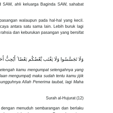
d SAW, ahli keluarga Baginda SAW, sahabat
pasangan walaupun pada hal-hal yang kecil.
aya antara satu sama lain. Lebih buruk lagi
rahsia dan keburukan pasangan yang bersifat
وَلَا تَجَسَّسُوا وَلَا يَغْتَب بَّعْضُكُم بَعْضًا ۚ أَيُحِبُّ أَحَدُك
h setengah kamu mengumpat setengahnya yang
daan mengumpat) maka sudah tentu kamu jijik
esungguhnya Allah Penerima taubat, lagi Maha
Surah al-Hujurat (12)
tu dengan menuduh sembarangan dan berlaku