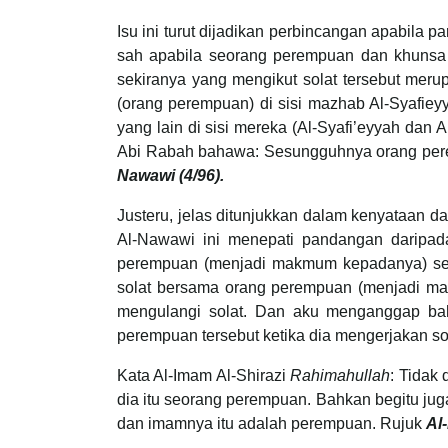
Isu ini turut dijadikan perbincangan apabila p
sah apabila seorang perempuan dan khunsa m
sekiranya yang mengikut solat tersebut mer
(orang perempuan) di sisi mazhab Al-Syafie
yang lain di sisi mereka (Al-Syafi’eyyah dan
Abi Rabah bahawa: Sesungguhnya orang pere
Nawawi (4/96).
Justeru, jelas ditunjukkan dalam kenyataan 
Al-Nawawi ini menepati pandangan daripad
perempuan (menjadi makmum kepadanya) sepe
solat bersama orang perempuan (menjadi mak
mengulangi solat. Dan aku menganggap bah
perempuan tersebut ketika dia mengerjakan so
Kata Al-Imam Al-Shirazi
Rahimahullah
: Tidak
dia itu seorang perempuan. Bahkan begitu juga
dan imamnya itu adalah perempuan. Rujuk
Al