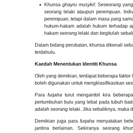
Khunsa
ghayru
musykil
: Seseorang yang
seorang lelaki ataupun perempuan. Indiv
perempuan, tetapi dalam masa yang sam
hukum-hakam adalah hukum terhadap apa-
hakam seorang lelaki dan begitulah sebal
Dalam bidang perubatan, khunsa dikenali seb
terdahulu.
Kaedah Menentukan Identiti Khunsa
Oleh yang demikian, terdapat beberapa faktor la
boleh digunakan untuk mengklasifikasikan ses
Para
fuqaha
turut mengambil kira beberapa 
pertumbuhan bulu yang lebat pada tubuh bad
adalah seorang lelaki. Jika sebaliknya, maka 
Demikian juga para
fuqaha
menyatakan beber
jantina berlainan. Sekiranya seorang k