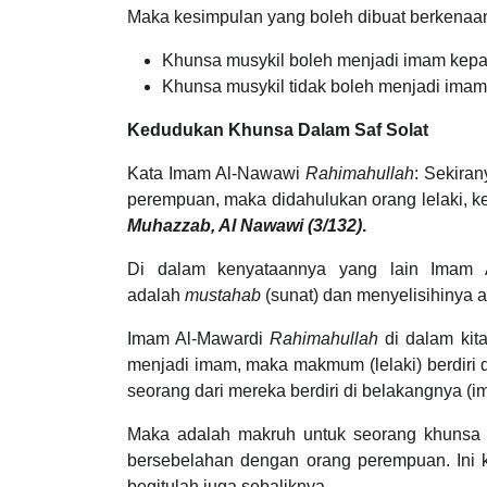
Maka kesimpulan yang boleh dibuat berkenaan 
Khunsa musykil boleh menjadi imam kep
Khunsa musykil tidak boleh menjadi imam
Kedudukan Khunsa Dalam Saf Solat
Kata Imam Al-Nawawi
Rahimahullah
: Sekiran
perempuan, maka didahulukan orang lelaki, 
Muhazzab, Al Nawawi (3/132)
.
Di dalam kenyataannya yang lain Imam
adalah
mustahab
(sunat) dan menyelisihinya 
Imam Al-Mawardi
Rahimahullah
di dalam ki
menjadi imam, maka makmum (lelaki) berdiri
seorang dari mereka berdiri di belakangnya (i
Maka adalah makruh untuk seorang khunsa mu
bersebelahan dengan orang perempuan. Ini k
begitulah juga sebaliknya.