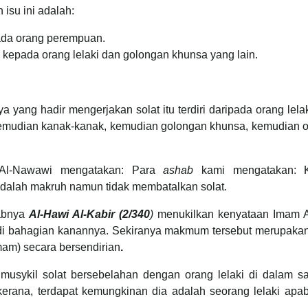
isu ini adalah:
ada orang perempuan.
 kepada orang lelaki dan golongan khunsa yang lain.
ya yang hadir mengerjakan solat itu terdiri daripada orang lel
kemudian kanak-kanak, kemudian golongan khunsa, kemudian
 Al-Nawawi mengatakan: Para
ashab
kami mengatakan: K
adalah makruh namun tidak membatalkan solat.
tabnya
Al-Hawi Al-Kabir (2/340
)
menukilkan kenyataan Imam Al
 di bahagian kanannya. Sekiranya makmum tersebut merupaka
mam) secara bersendirian
.
sykil solat bersebelahan dengan orang lelaki di dalam saf
erana, terdapat kemungkinan dia adalah seorang lelaki apa