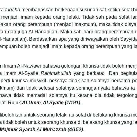
ara
fuqaha
membahaskan berkenaan susunan saf ketika solat b
enjadi imam kepada orang lelaki. Tidak sah pada solat far
upakan orang perempuan (menjadi makmum), maka tidak disya
yyah dan juga Al-Hanabilah. Maka sah bagi orang perempua
 Al-Hanabilah). Berdasarkan apa yang diriwayatkan oleh Sayyi
mpuan boleh menjadi imam kepada orang perempuan yang lai
dari Imam Al-Nawawi bahawa golongan khunsa tidak boleh men
a Imam Al-Syafie
Rahimahullah
yang berkata: Dan begitula
rti khunsa musykil, nescaya tidak sah solatnya bersama pe
mum) dan tidak selesai solatnya sehingga nyata bahawa ia 
awa tidak memadai solatnya itu kerana dia tidak tergolon
lat. Rujuk
Al-Umm, Al-Syafie (1/191)
.
 dibolehkan untuk seorang lelaki itu solat di belakang khunsa 
 tidak boleh untuk seorang khunsa di belakang khunsa yang la
-Majmuk Syarah Al-Muhazzab (4/152)
.