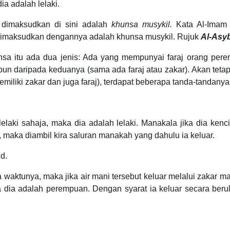
 adalah lelaki.
 dimaksudkan di sini adalah
khunsa musykil.
Kata Al-Imam 
imaksudkan dengannya adalah khunsa musykil. Rujuk
Al-Asyb
nsa itu ada dua jenis: Ada yang mempunyai faraj orang pere
pun daripada keduanya (sama ada faraj atau zakar). Akan teta
iliki zakar dan juga faraj), terdapat beberapa tanda-tandanya
lelaki sahaja, maka dia adalah lelaki. Manakala jika dia ken
, maka diambil kira saluran manakah yang dahulu ia keluar.
d.
 waktunya, maka jika air mani tersebut keluar melalui zakar mak
ka dia adalah perempuan. Dengan syarat ia keluar secara ber