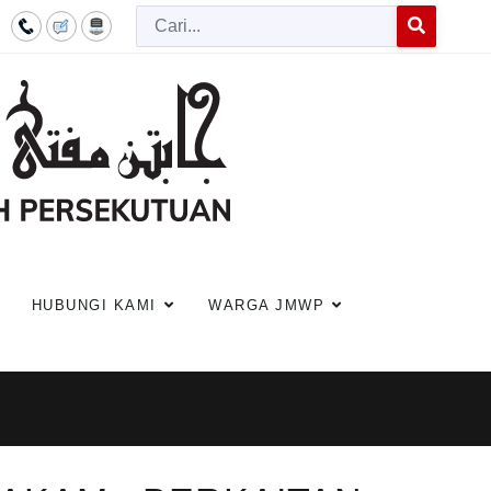
Cari
Type 2 or more c
HUBUNGI KAMI
WARGA JMWP