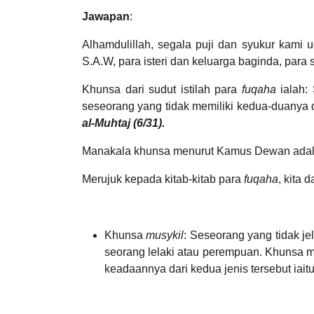
Jawapan
:
Alhamdulillah, segala puji dan syukur kami
S.A.W, para isteri dan keluarga baginda, para
Khunsa dari sudut istilah para
fuqaha
ialah:
seseorang yang tidak memiliki kedua-duanya 
al-Muhtaj (6/31).
Manakala khunsa menurut Kamus Dewan adala
Merujuk kepada kitab-kitab para
fuqaha
, kita
Khunsa
musykil
: Seseorang yang tidak j
seorang lelaki atau perempuan. Khunsa m
keadaannya dari kedua jenis tersebut iai