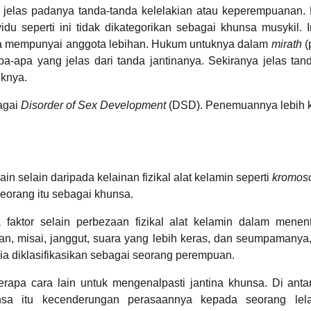
 jelas padanya tanda-tanda kelelakian atau keperempuanan.
idu seperti ini tidak dikategorikan sebagai khunsa musykil. 
a mempunyai anggota lebihan. Hukum untuknya dalam
mirath
(
apa yang jelas dari tanda jantinanya. Sekiranya jelas tan
iknya.
agai
Disorder of Sex Development
(DSD). Penemuannya lebih k
in selain daripada kelainan fizikal alat kelamin seperti
kromos
eorang itu sebagai khunsa.
faktor selain perbezaan fizikal alat kelamin dalam menentu
an, misai, janggut, suara yang lebih keras, dan seumpamany
dia diklasifikasikan sebagai seorang perempuan.
apa cara lain untuk mengenalpasti jantina khunsa. Di ant
hunsa itu kecenderungan perasaannya kepada seorang le