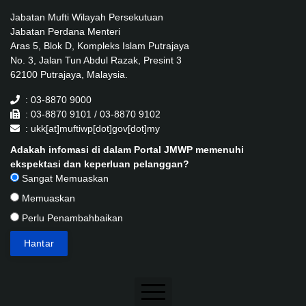
Jabatan Mufti Wilayah Persekutuan
Jabatan Perdana Menteri
Aras 5, Blok D, Kompleks Islam Putrajaya
No. 3, Jalan Tun Abdul Razak, Presint 3
62100 Putrajaya, Malaysia.
: 03-8870 9000
: 03-8870 9101 / 03-8870 9102
: ukk[at]muftiwp[dot]gov[dot]my
Adakah infomasi di dalam Portal JMWP memenuhi
ekspektasi dan keperluan pelanggan?
Sangat Memuaskan
Memuaskan
Perlu Penambahbaikan