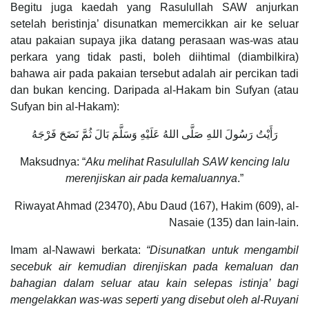
Begitu juga kaedah yang Rasulullah SAW anjurkan
setelah beristinja’ disunatkan memercikkan air ke seluar
atau pakaian supaya jika datang perasaan was-was atau
perkara yang tidak pasti, boleh diihtimal (diambilkira)
bahawa air pada pakaian tersebut adalah air percikan tadi
dan bukan kencing. Daripada al-Hakam bin Sufyan (atau
Sufyan bin al-Hakam):
رَأَيْتُ رَسُولَ اللهِ صَلَّى اللهُ عَلَيْهِ وَسَلَّمَ بَالَ ثُمَّ نَضَحَ فَرْجَهُ
Maksudnya: “
Aku melihat Rasulullah SAW kencing lalu
merenjiskan air pada kemaluannya
.”
Riwayat Ahmad (23470), Abu Daud (167), Hakim (609), al-
Nasaie (135) dan lain-lain.
Imam al-Nawawi berkata:
“Disunatkan untuk mengambil
secebuk air kemudian direnjiskan pada kemaluan dan
bahagian dalam seluar atau kain selepas istinja’ bagi
mengelakkan was-was seperti yang disebut oleh al-Ruyani