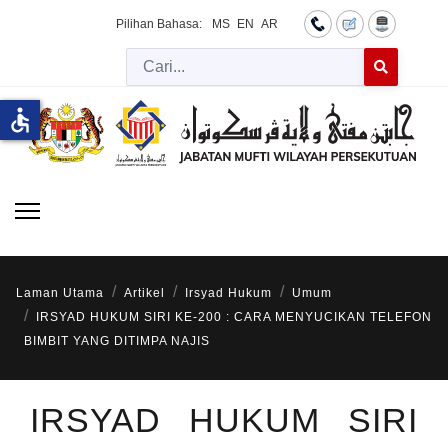
Pilihan Bahasa:
MS
EN
AR
Cari
Type 2 or more 
accessible
Laman Utama
Artikel
Irsyad Hukum
Umum
IRSYAD HUKUM SIRI KE-200 : CARA MENYUCIKAN TELEFON
BIMBIT YANG DITIMPA NAJIS
IRSYAD HUKUM SIRI