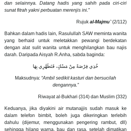
dan selainnya. Datang hadis yang sahih pada ciri-ciri
sunat fitrah yakni perbuatan merenjis ini.”
Rujuk
al-Majmu`
(2/112)
Bahkan dalam hadis lain, Rasulullah SAW meminta wanita
yang berhaid untuk meletakkan pewangi berdekatan
dengan alat sulit wanita untuk menghilangkan bau najis
darah. Daripada Aisyah R.Anha, sabda baginda:
خُذِي فِرْصَةً مِنْ مَسْكٍ، فَتَطَهَّرِي بِهَا
Maksudnya:
“Ambil sedikit kasturi dan bersucilah
dengannya.”
Riwayat al-Bukhari (314) dan Muslim (332)
Keduanya, jika diyakini air mutanajjis sudah masuk ke
dalam telefon bimbit, boleh juga dikeringkan terlebih
dahulu (dijemur, menggunakan pengering rambut, dll)
sehingga hilang warna, bau dan rasa, setelah dimatikan