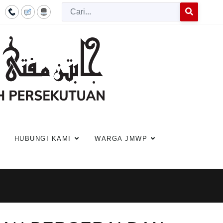
Cari
Type 2 or more c
HUBUNGI KAMI
WARGA JMWP