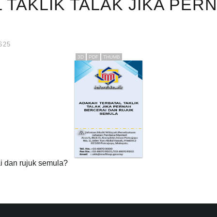
 TAKLIK TALAK JIKA PER
625
3D
PDF
THUMB
ai dan rujuk semula?