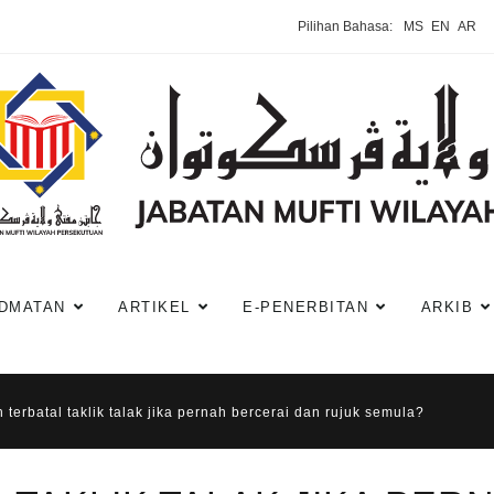
Pilihan Bahasa:
MS
EN
AR
DMATAN
ARTIKEL
E-PENERBITAN
ARKIB
 terbatal taklik talak jika pernah bercerai dan rujuk semula?