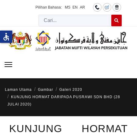
Pilihan Bahasa:
MS
EN
AR
Cari
Type 2 or more 
accessible
Laman Utama
Gambar
Galeri 2020
KUNJUNG HORMAT DARIPADA PUSRAWI SDN BHD (28
JULAI 2020)
KUNJUNG HORMAT