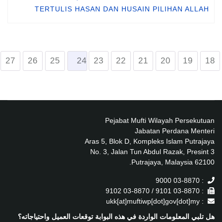
TERTULIS HASAN DAN HUSAIN PILIHAN ALLAH
27
26
25
24
23
22
21
20
19
18
Pejabat Mufti Wilayah Persekutuan
Jabatan Perdana Menteri
Aras 5, Blok D, Kompleks Islam Putrajaya
No. 3, Jalan Tun Abdul Razak, Presint 3
62100 Putrajaya, Malaysia.
: 03-8870 9000
: 03-8870 9101 / 03-8870 9102
: ukk[at]muftiwp[dot]gov[dot]my
هل تلبي المعلومات الواردة في هذه البوابة توقعات العميل واحتياجاته؟