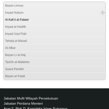
Bayan Linnas
Irsyad Hukum
Al Kafi li al-Fatawi
Irsyad al-Hadith
Irsyad Usul Fiqh
Tahqiq al-Masail
Al-Afkar
Bayan Li al-Haj
Tashih al-Mafahim
Suara Pemikir
Bayan al-Falak
Jabatan Mufti Wilayah Persekutuan
Jabatan Perdana Menteri
Aras 5, Blok D, Kompleks Islam Putrajaya