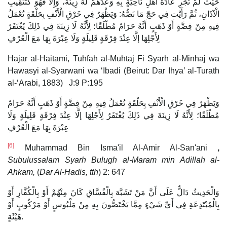
حَيْثُ لَمْ تَجْرِ عَادَةُ أَهْلِ نَاحِيَةٍ بِهِ وَعَدُّهُمْ لَهُ زِينَةً، وَإِلَّا فَهُوَ كَتَثْقِيبِ
الْآذَانِ، ثُمَّ رَأَيْت فِي حَجّ مَا نَصُّهُ: وَيَظْهَرُ فِي خَرْقِ الْأَنْفِ بِحَلْقَةٍ تُعْمَلُ
فِيهِ مِنْ فِضَّةٍ أَوْ ذَهَبٍ أَنَّهُ حَرَامٌ مُطْلَقًا؛ لِأَنَّهُ لَا زِينَةَ فِي ذَلِكَ يُغْتَفَرُ
لِأَجْلِهَا إلَّا عِنْدَ فِرْقَةٍ قَلِيلَةٍ وَلَا عِبْرَةَ بِهَا مَعَ الْعُرْفِ
Hajar al-Haitami, Tuhfah al-Muhtaj Fi Syarh al-Minhaj wa
Hawasyi al-Syarwani wa ‘Ibadi (Beirut: Dar Ihya’ al-Turath
al-‘Arabi, 1883) J:9 P:195
وَيَظْهَرُ فِي خَرْقِ الْأَنْفِ بِحَلْقَةٍ تُعْمَلُ فِيهِ مِنْ فِضَّةٍ أَوْ ذَهَبٍ أَنَّهُ حَرَامٌ
مُطْلَقًا؛ لِأَنَّهُ لَا زِينَةَ فِي ذَلِكَ يُغْتَفَرُ لِأَجْلِهَا إلَّا عِنْدَ فِرْقَةٍ قَلِيلَةٍ وَلَا
عِبْرَةَ بِهَا مَعَ الْعُرْفِ
[6]
Muhammad Bin Isma'il Al-Amir Al-San'ani
,
Subulussalam Syarh Bulugh al-Maram min Adillah al-
Ahkam,
(
Dar Al-Hadis, tth
) 2: 647
وَالْحَدِيثُ دَالٌّ عَلَى أَنَّ مَنْ تَشَبَّهَ بِالْفُسَّاقِ كَانَ مِنْهُمْ أَوْ بِالْكُفَّارِ أَوْ
بِالْمُبْتَدِعَةِ فِي أَيِّ شَيْءٍ مِمَّا يَخْتَصُّونَ بِهِ مِنْ مَلْبُوسٍ أَوْ مَرْكُوبٍ أَوْ
هَيْئَةٍ.