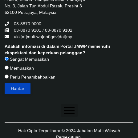
No. 3, Jalan Tun Abdul Razak, Presint 3
62100 Putrajaya, Malaysia.
: 03-8870 9000
: 03-8870 9101 / 03-8870 9102
: ukk[at]muftiwp[dot]gov[dot]my
Adakah infomasi di dalam Portal JMWP memenuhi
ekspektasi dan keperluan pelanggan?
Sangat Memuaskan
Memuaskan
Perlu Penambahbaikan
Penafian
Hak Cipta Terpelihara © 2024 Jabatan Mufti Wilayah
Dasar Keselamatan
Persekutuan