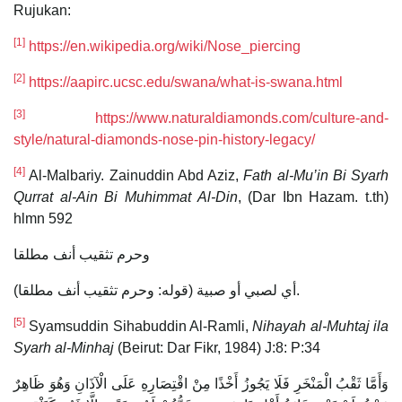
Rujukan:
[1]
https://en.wikipedia.org/wiki/Nose_piercing
[2]
https://aapirc.ucsc.edu/swana/what-is-swana.html
[3]
https://www.naturaldiamonds.com/culture-and-
style/natural-diamonds-nose-pin-history-legacy/
[4]
Al-Malbariy. Zainuddin Abd Aziz,
Fath al-Mu’in Bi Syarh
Qurrat al-Ain Bi Muhimmat Al-Din
, (Dar Ibn Hazam. t.th)
hlmn 592
وحرم تثقيب أنف مطلقا
(قوله: وحرم تثقيب أنف مطلقا) أي لصبي أو صبية.
[5]
Syamsuddin Sihabuddin Al-Ramli,
Nihayah al-Muhtaj ila
Syarh al-Minhaj
(Beirut: Dar Fikr, 1984) J:8: P:34
وَأَمَّا ثَقْبُ الْمَنْخَرِ فَلَا يَجُوزُ أَخْذًا مِنْ اقْتِصَارِهِ عَلَى الْآذَانِ وَهُوَ ظَاهِرٌ