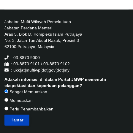
Jabatan Mufti Wilayah Persekutuan
Jabatan Perdana Menteri
Aras 5, Blok D, Kompleks Islam Putrajaya
No. 3, Jalan Tun Abdul Razak, Presint 3
62100 Putrajaya, Malaysia.
: 03-8870 9000
: 03-8870 9101 / 03-8870 9102
: ukk[at]muftiwp[dot]gov[dot]my
Adakah infomasi di dalam Portal JMWP memenuhi
ekspektasi dan keperluan pelanggan?
Sangat Memuaskan
Memuaskan
Perlu Penambahbaikan