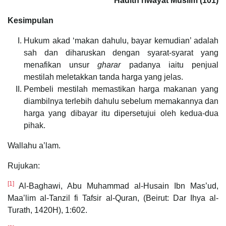
Hadith riwayat Muslim (101)
Kesimpulan
Hukum akad ‘makan dahulu, bayar kemudian’ adalah
sah dan diharuskan dengan syarat-syarat yang
menafikan unsur
gharar
padanya iaitu penjual
mestilah meletakkan tanda harga yang jelas.
Pembeli mestilah memastikan harga makanan yang
diambilnya terlebih dahulu sebelum memakannya dan
harga yang dibayar itu dipersetujui oleh kedua-dua
pihak.
Wallahu a’lam.
Rujukan:
[1]
Al-Baghawi, Abu Muhammad al-Husain Ibn Mas’ud,
Maa’lim al-Tanzil fi Tafsir al-Quran, (Beirut: Dar Ihya al-
Turath, 1420H), 1:602.