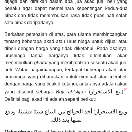
dijaga dan diraikan dalam apa jua akad jual beli yang
berlaku agar dapat memelihara kepentingan kedua-dua
pihak dan tidak menimbulkan rasa tidak puas hati salah
satu pihak daripadanya.
Berkaitan persoalan di atas, para ulama membincangkan
tentang beberapa akad atau urus niaga untuk dijual atau
dibeli dengan harga yang tidak diketahui. Pada asalnya,
urusniaga tanpa harganya tidak ditentukan akan
menimbulkan
gharar
yang membatalkan sesuatu akad jual
beli. Walau bagaimanapun, terdapat beberapa akad atau
urusniaga yang diharuskan untuk menjual atau membeli
dengan harga yang tidak diketahui, antaranya adalah akad
[2]
بيع الاستجرار
yang disebut sebagai
Bay’ al-Istijrar
(
).
Definisi bagi akad ini adalah seperti berikut:
وبيع الاستجرار: أخذ الحوائج من البياع شيئا فشيئا، ودفع
ثمنها بعد ذلك.