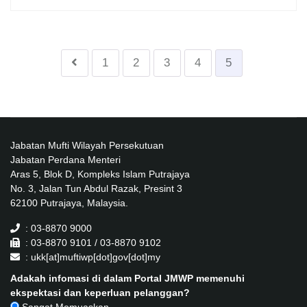
1
2
3
4
5
Jabatan Mufti Wilayah Persekutuan
Jabatan Perdana Menteri
Aras 5, Blok D, Kompleks Islam Putrajaya
No. 3, Jalan Tun Abdul Razak, Presint 3
62100 Putrajaya, Malaysia.
: 03-8870 9000
: 03-8870 9101 / 03-8870 9102
: ukk[at]muftiwp[dot]gov[dot]my
Adakah infomasi di dalam Portal JMWP memenuhi
ekspektasi dan keperluan pelanggan?
Sangat Memuaskan