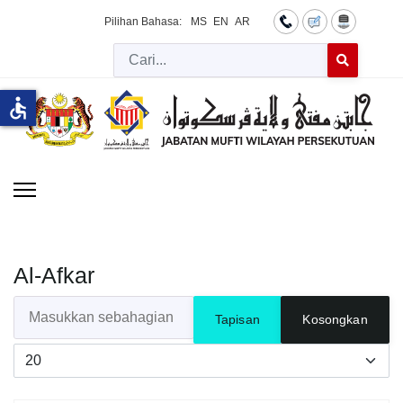
Pilihan Bahasa:
MS
EN
AR
Cari
Type 2 or more 
accessible
Al-Afkar
Masukkan sebahagian daripada tajuk
Tapisan
Kosongkan
Papar #