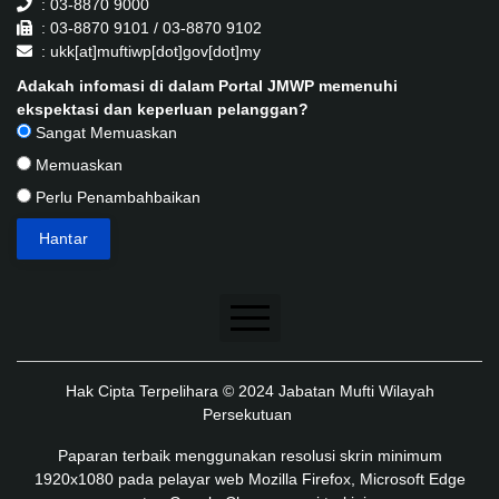
: 03-8870 9000
: 03-8870 9101 / 03-8870 9102
: ukk[at]muftiwp[dot]gov[dot]my
Adakah infomasi di dalam Portal JMWP memenuhi
ekspektasi dan keperluan pelanggan?
Sangat Memuaskan
Memuaskan
Perlu Penambahbaikan
Penafian
Hak Cipta Terpelihara © 2024 Jabatan Mufti Wilayah
Dasar Keselamatan
Persekutuan
Dasar Privasi
Paparan terbaik menggunakan resolusi skrin minimum
1920x1080 pada pelayar web Mozilla Firefox, Microsoft Edge
Dasar Privasi Aplikasi