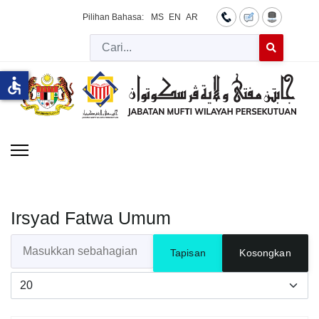
Pilihan Bahasa:
MS
EN
AR
Cari
Type 2 or more 
accessible
Irsyad Fatwa Umum
Masukkan sebahagian daripada tajuk
Tapisan
Kosongkan
Papar #