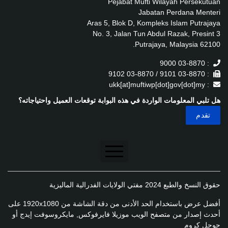
Pejabat Mufti Wilayah Persekutuan
Jabatan Perdana Menteri
Aras 5, Blok D, Kompleks Islam Putrajaya
No. 3, Jalan Tun Abdul Razak, Presint 3
62100 Putrajaya, Malaysia.
: 03-8870 9000
: 03-8870 9101 / 03-8870 9102
: ukk[at]muftiwp[dot]gov[dot]my
هل تلبي المعلومات الواردة في هذه البوابة توقعات العميل واحتياجاته؟
تنصل
حقوق النسخ والطبع 2024 مفتي الولايات الفدرالية الماليزية
سياسة الخصوصية
أفضل عرض باستخدام الحد الأدنى من دقة الشاشة من 1920x1080 على
سياسة الخصوصية
أحدث إصدار من متصفح الويب موزيلا فايرفوكس, مايكروسوفت إيدج أو
جوجل كروم
سياسة تطبيق الخصوصية