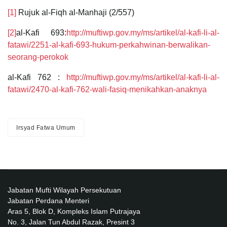
[1]
Rujuk al-Fiqh al-Manhaji (2/557)
[2]
al-Kafi 693:
http://muftiwp.gov.my/ms/artikel/al-kafi-li-al-
fatawi/2251-al-kafi-693-hukum-perkahwinan-berwalikan-
seorang-perokok
al-Kafi 762 :
http://muftiwp.gov.my/ms/artikel/al-kafi-li-al-
fatawi/2470-al-kafi-762-wali-fasiq-menikahkan-anaknya
Irsyad Fatwa Umum
Jabatan Mufti Wilayah Persekutuan
Jabatan Perdana Menteri
Aras 5, Blok D, Kompleks Islam Putrajaya
No. 3, Jalan Tun Abdul Razak, Presint 3