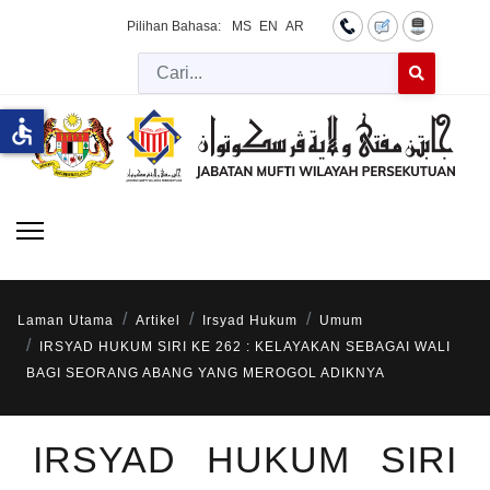
Pilihan Bahasa:
MS
EN
AR
Cari
Type 2 or more 
accessible
Laman Utama
Artikel
Irsyad Hukum
Umum
IRSYAD HUKUM SIRI KE 262 : KELAYAKAN SEBAGAI WALI
BAGI SEORANG ABANG YANG MEROGOL ADIKNYA
IRSYAD HUKUM SIRI