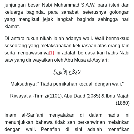
junjungan besar Nabi Muhammad S.A.W, para isteri dan
keluarga baginda, para sahabat, seterusnya golongan
yang mengikuti jejak langkah baginda sehingga hari
kiamat.
Di antara rukun nikah ialah adanya wali. Wali bermaksud
seseorang yang melaksanakan kekuasaan atas orang lain
serta mengawasinya
[1]
Ini adalah berdasarkan hadis Nabi
saw yang diriwayatkan oleh Abu Musa al-Asy’ari :
لاَ نِكَاحَ إِلاَّ بِوَلِيٍّ
Maksudnya :” Tiada pernikahan kecuali dengan wali.”
Riwayat al-Tirmizi(1101), Abu Daud (2085) & Ibnu Majah
(1880)
Imam al-San’ani menyatakan di dalam hadis ini
menunjukkan bahawa tidak sah perkahwinan melainkan
dengan wali. Penafian di sini adalah menafikan