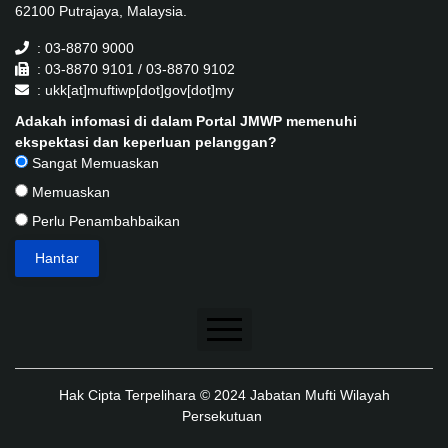
62100 Putrajaya, Malaysia.
: 03-8870 9000
: 03-8870 9101 / 03-8870 9102
: ukk[at]muftiwp[dot]gov[dot]my
Adakah infomasi di dalam Portal JMWP memenuhi
ekspektasi dan keperluan pelanggan?
Sangat Memuaskan
Memuaskan
Perlu Penambahbaikan
Penafian
Hak Cipta Terpelihara © 2024 Jabatan Mufti Wilayah
Dasar Keselamatan
Persekutuan
Dasar Privasi