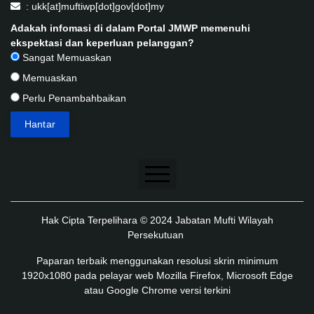
: ukk[at]muftiwp[dot]gov[dot]my
Adakah infomasi di dalam Portal JMWP memenuhi
ekspektasi dan keperluan pelanggan?
Sangat Memuaskan
Memuaskan
Perlu Penambahbaikan
Penafian
Hak Cipta Terpelihara © 2024 Jabatan Mufti Wilayah
Dasar Keselamatan
Persekutuan
Dasar Privasi
Paparan terbaik menggunakan resolusi skrin minimum
1920x1080 pada pelayar web Mozilla Firefox, Microsoft Edge
Dasar Privasi Aplikasi
atau Google Chrome versi terkini
Peta Laman