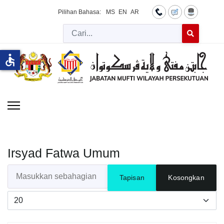
Pilihan Bahasa:
MS
EN
AR
Cari
Type 2 or more 
accessible
Irsyad Fatwa Umum
Masukkan sebahagian daripada tajuk
Tapisan
Kosongkan
Papar #