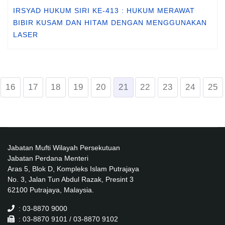
IRSYAD HUKUM SIRI KE-413 : HUKUM MERAWAT
BIBIR KUSAM DAN HITAM DENGAN MENGGUNAKAN
LASER
16
17
18
19
20
21
22
23
24
25
Jabatan Mufti Wilayah Persekutuan
Jabatan Perdana Menteri
Aras 5, Blok D, Kompleks Islam Putrajaya
No. 3, Jalan Tun Abdul Razak, Presint 3
62100 Putrajaya, Malaysia.
: 03-8870 9000
: 03-8870 9101 / 03-8870 9102