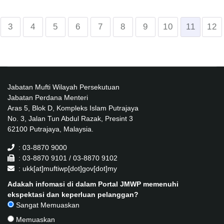
3
4
5
6
7
8
9
10
11
12
Jabatan Mufti Wilayah Persekutuan
Jabatan Perdana Menteri
Aras 5, Blok D, Kompleks Islam Putrajaya
No. 3, Jalan Tun Abdul Razak, Presint 3
62100 Putrajaya, Malaysia.
: 03-8870 9000
: 03-8870 9101 / 03-8870 9102
: ukk[at]muftiwp[dot]gov[dot]my
Adakah infomasi di dalam Portal JMWP memenuhi
ekspektasi dan keperluan pelanggan?
Sangat Memuaskan
Memuaskan