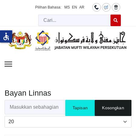
Pilihan Bahasa:
MS
EN
AR
Cari
Type 2 or more 
accessible
Bayan Linnas
Masukkan sebahagian daripada tajuk
Tapisan
Kosongkan
Papar #